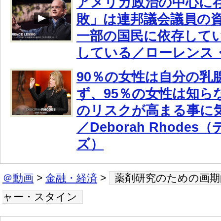
アメリカ政治の中心に
敗」は連邦議会議員の
一部の国民に依存して
している／ローレンス
90％の女性は自分の乳
ず、95％の女性は知ら
のリスクが高まる事に
／Deborah Rhode
ズ）
＠動画
>
金融・経済
>
薬剤研究のための画期
ャー・スタイン