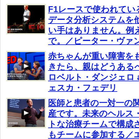
F1レースで使われてい
データ分析システムを
い手はありません。例
で。／ピーター・ヴァ
赤ちゃんが重い障害を
きたら、親はどうある
ロベルト・ダンジェロ a
ェスカ・フェデリ
医師と患者の一対一の
産です。未来のヘルス
トな治療チームで構成
もチームに参加する／