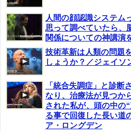
人間の顔認識システム
思って調べていたら、
関係についての神講演
技術革新は人類の問題
しょうか？／ジェイソ
「統合失調症」と診断
なり、治療法が見つか
された私が、頭の中の“
る事で回復した長い道
ア・ロングデン