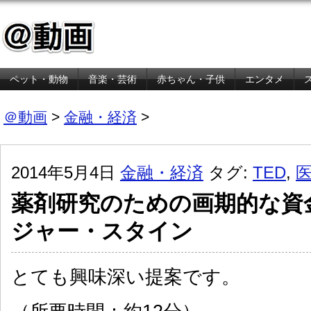
ペット・動物
音楽・芸術
赤ちゃん・子供
エンタメ
金融・経済
＠動画
>
金融・経済
>
2014年5月4日
金融・経済
タグ:
TED
,
薬剤研究のための画期的な資
ジャー・スタイン
とても興味深い提案です。