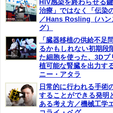
HIV感染を終わらせる
治療」ではなく「伝染
／Hans Rosling（
グ）
「臓器移植の供給不足
るかもしれない初期段
た細胞を使った、3Dプ
植可能な腎臓を出力す
ニー・アタラ
日常的に行われる手術
することができる発明
ある考え方／機械工学
コライ・ベグ