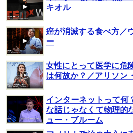
キオル
癌が消滅する食べ方／
ー
女性にとって医学に危
は何故か？／アリソン
インターネットって何？
な話じゃなくて物理的
ュー・ブルーム