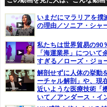
いまだにマラリアを撲
の理由／ソニア・シャ
私たちは世界貿易の90
「海運業界」について
すぎる／ローズ・ジョ
解剖せずに人体の挙動
ーチャル解剖」や、現在
近いような医療技術「機
いて／アンダース・イ