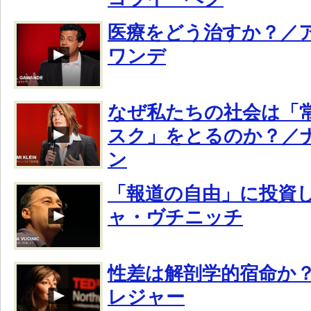
医療をどう治すか？／
ワンデ
なぜ私たちの社会は「
スク」をとるのか？／
ン
「報道の自由」に投資
ャ・ヴチニッチ
性差は解剖学的宿命か
レジャー