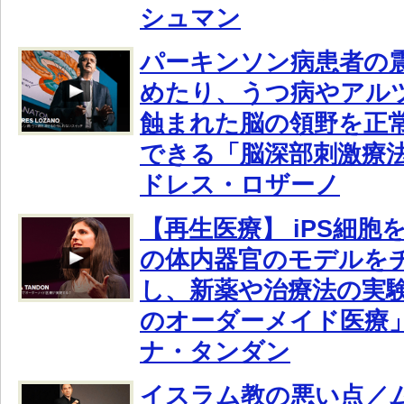
シュマン
パーキンソン病患者の
めたり、うつ病やアル
蝕まれた脳の領野を正
できる「脳深部刺激療
ドレス・ロザーノ
【再生医療】 iPS細胞
の体内器官のモデルを
し、新薬や治療法の実
のオーダーメイド医療
ナ・タンダン
イスラム教の悪い点／