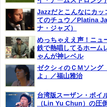
イ・アームストロング
Jazzだとこんなにカ
てのチュウ／Platina 
ナ・ジャズ）
めっちゃええ声！ニュ
鉄で熱唱してるホーム
ゃんが神レベル
ゼクシィのＣＭソング
よ」／福山雅治
台湾版スーザン・ボイ
（Lin Yu Chun）の