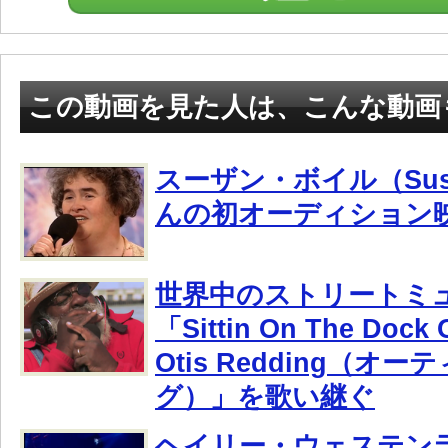
この動画を見た人は、こんな動画
スーザン・ボイル（Susa
んの初オーディション
世界中のストリートミ
「Sittin On The Dock 
Otis Redding（オ
グ）」を歌い継ぐ
ヘイリー・ウェステンラ（