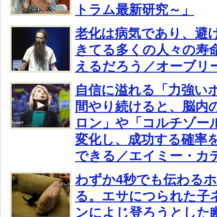
トラム最新研究～」
老化は病気であり、避
きてる多くの人々の寿命
えるだろう／オーブリ
自信に溢れる「力強い
間やり続けると、脳内
ロン」や「コルチゾー
変化し、成功する確率
できる／エイミー・カ
わずか4秒でも伝わる
る。エサにつられた子
ンによじ登ろうとした