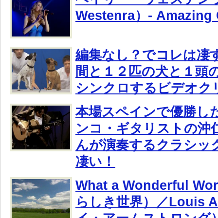
Westenra）- Amazing G
編集なし？でコレは凄
間と１２匹の犬と１頭
シンクロするビデオク
本場スペインで優勝し
ンコ・ギタリストの沖仁（
んが演奏するクラシッ
凄い！
What a Wonderful 
らしき世界）／Louis A