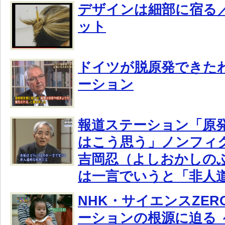
デザインは細部に宿る
ット
ドイツが脱原発できた
ーション
報道ステーション「原発
はこう思う」ノンフィ
吉岡忍（よしおかしの
は一言でいうと「非人
NHK・サイエンスZER
ーションの根源に迫る 