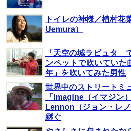
トイレの神様／植村花菜 
Uemura）
「天空の城ラピュタ」
ンペットで吹いていた
年」を吹いてみた男性
世界中のストリートミ
「Imagine（イマジン）
Lennon（ジョン・レ
継ぐ