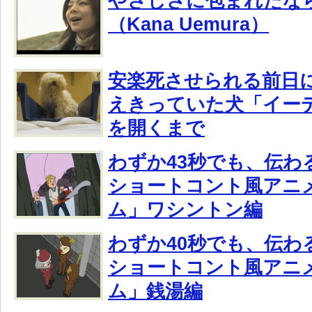
やさしさに包まれたな
（Kana Uemura）
安楽死させられる前日
えきっていた犬「イー
を開くまで
わずか43秒でも、伝わ
ショートコント風アニ
ム」ワシントン編
わずか40秒でも、伝わ
ショートコント風アニ
ム」銭湯編