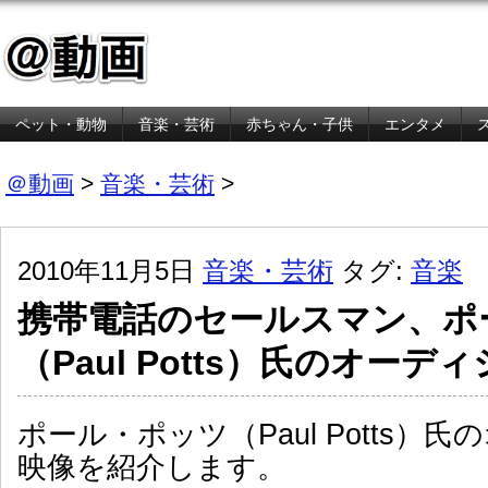
ペット・動物
音楽・芸術
赤ちゃん・子供
エンタメ
金融・経済
＠動画
>
音楽・芸術
>
2010年11月5日
音楽・芸術
タグ:
音楽
携帯電話のセールスマン、ポ
（Paul Potts）氏のオーデ
ポール・ポッツ（Paul Potts）
映像を紹介します。