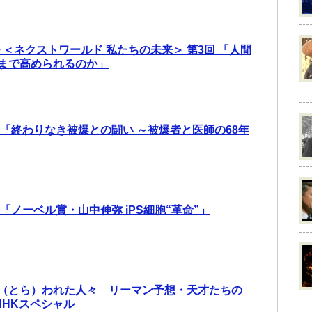
 ＜ネクストワールド 私たちの未来＞ 第3回 「人間
まで高められるのか」
ル「終わりなき被爆との闘い ～被爆者と医師の68年
「ノーベル賞・山中伸弥 iPS細胞“革命”」
（とら）われた人々 リーマン予想・天才たちの
NHKスペシャル