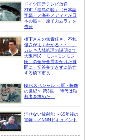
ドイツ国営テレビ放送
ZDF「福島の嘘」（日本語
字幕）／海外メディアが日
本の癌＝「原子力ムラ」を
告発
橋下さんの無責任さ、不勉
強さがよくわかる・・・。
ガレキ広域処理の説明会で
大阪市民「モン=モジモジ
氏」の全身全霊をかけた質
問に一切答弁できずに逃亡
する橋下市長
NHKスペシャル ＜新・映像
の世紀＞ 第3集 「時代は独
裁者を求めた」
消せない放射能 ～65年後の
警鐘～／NNNドキュメント