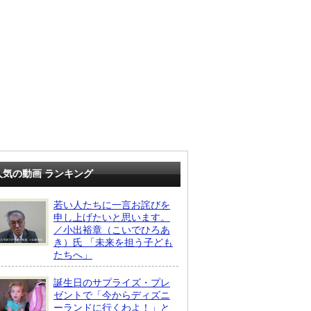
人気の動画 ランキング
若い人たちに一言お詫びを
申し上げたいと思います。
／小出裕章（こいでひろあ
き）氏 「未来を担う子ども
たちへ」
誕生日のサプライズ・プレ
ゼントで「今からディズニ
ーランドに行くわよ！」と