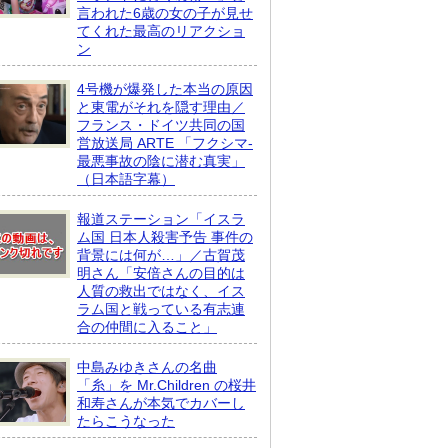
言われた6歳の女の子が見せ
てくれた最高のリアクショ
ン
4号機が爆発した本当の原因
と東電がそれを隠す理由／
フランス・ドイツ共同の国
営放送局 ARTE 「フクシマ-
最悪事故の陰に潜む真実」
（日本語字幕）
報道ステーション「イスラ
ム国 日本人殺害予告 事件の
背景には何が…」／古賀茂
明さん「安倍さんの目的は
人質の救出ではなく、イス
ラム国と戦っている有志連
合の仲間に入ること」
中島みゆきさんの名曲
「糸」を Mr.Children の桜井
和寿さんが本気でカバーし
たらこうなった