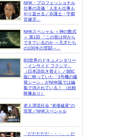
NHK・プロフェッショナル
仕事の流儀「人生も仕事も
やり直せる／弁護士・宇都
宮健児」
NHKスペシャル ＜神の数式
＞ 第1回 「この世は何から
できているのか ～天才たち
の100年の苦闘～」
BS世界のドキュメンタリー
「インサイド フクシマ」
（日本語吹き替え）／BBC
版に映っていた「3号機の爆
発シーン」がNHK版では編
集で消されている！ （比較
映像あり）
老人漂流社会 “老後破産”の
現実／NHKスペシャル
「だだだだだ・・・。」だ