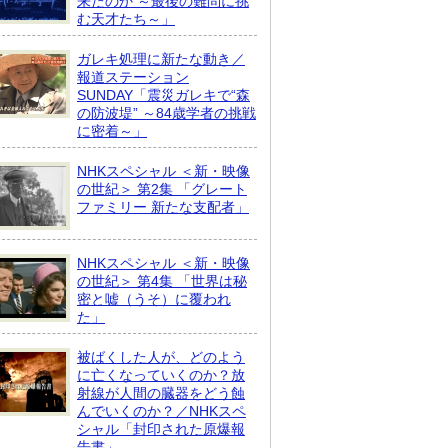
来たのか ～最後の難問に挑
む天才たち～」
ガレキ処理に新たな動き／
報道ステーション
SUNDAY「震災ガレキで“森
の防波堤” ～84歳学者の挑戦
に密着～」
NHKスペシャル ＜新・映像
の世紀＞ 第2集 「グレート
ファミリー 新たな支配者」
NHKスペシャル ＜新・映像
の世紀＞ 第4集 「世界は秘
密と嘘（うそ）に覆われ
た」
被ばくした人が、どのよう
に亡くなっていくのか？放
射線が人間の臓器をどう蝕
んでいくのか？／NHKスペ
シャル「封印された原爆報
告書」