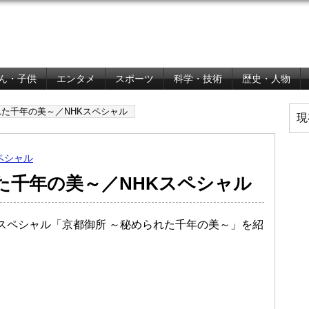
ん・子供
エンタメ
スポーツ
科学・技術
歴史・人物
れた千年の美～／NHKスペシャル
現
ペシャル
た千年の美～／NHKスペシャル
HKスペシャル「京都御所 ～秘められた千年の美～」を紹