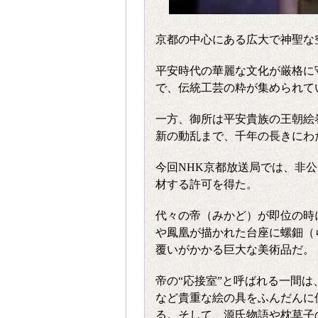
京都の中心にある広大で神聖な
平安時代の華麗な文化が厳格に
で、伝統工芸の粋が集められて
一方、御所は平安貴族の王朝絵
新の動乱まで、千年の長きにわ
今回NHK京都放送局では、非
材する許可を得た。
代々の帝（みかど）が即位の時
や鳳凰が描かれた台座に螺鈿（
覆いがかかる巨大な美術品だ。
帝の“応接室”と呼ばれる一間
など貴重な絵の具をふんだんに
る。そして、源氏物語や枕草子