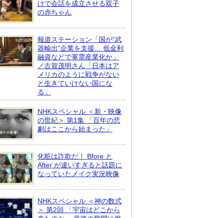
けで会話を成立させる双子
の赤ちゃん
報道ステーション「国が“武
器輸出”企業を支援… 低金利
融資などで軍需産業化か」
／古賀茂明さん「日本はア
メリカのように戦争がない
と生きていけない国にな
る」
NHKスペシャル ＜新・映像
の世紀＞ 第1集 「百年の悲
劇はここから始まった」
化粧は詐欺だ！ Bfore と
After が違いすぎると話題に
なっていたメイク実況映像
NHKスペシャル ＜神の数式
＞ 第2回 「宇宙はどこから