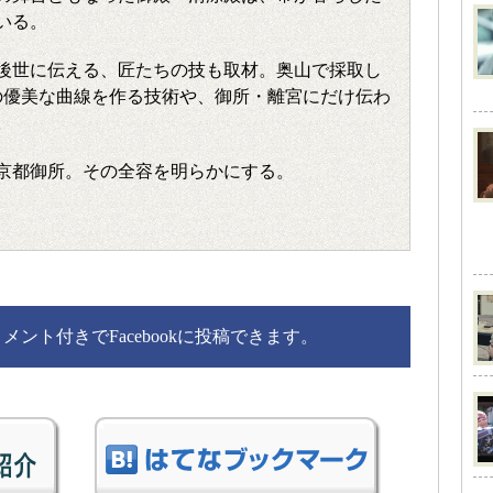
いる。
後世に伝える、匠たちの技も取材。奥山で採取し
根の優美な曲線を作る技術や、御所・離宮にだけ伝わ
。
京都御所。その全容を明らかにする。
ント付きでFacebookに投稿できます。