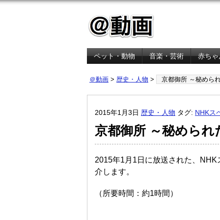
ペット・動物
音楽・芸術
赤ちゃ
金融・経済
＠動画
>
歴史・人物
>
京都御所 ～秘めら
2015年1月3日
歴史・人物
タグ:
NHKス
京都御所 ～秘められ
2015年1月1日に放送された、N
介します。
（所要時間：約1時間）