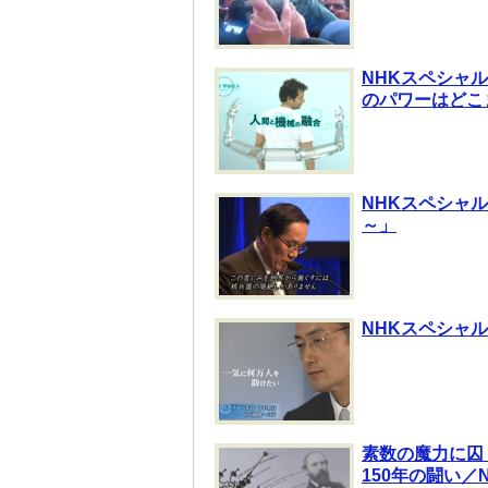
NHKスペシャル
のパワーはどこ
NHKスペシャ
～」
NHKスペシャル
素数の魔力に囚
150年の闘い／