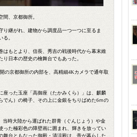
空間、京都御所。
守り継がれ、建物から調度品一つ一つに至るま
いる。
巻はもとより、信長、秀吉の戦後時代から幕末維
たり日本の歴史の檜舞台でもあった。
公開の京都御所の内部を、高精細4Kカメラで通年取
に座った玉座「高御座（たかみくら）」は、麒麟
らでん）の椅子、その上に金銀をちりばめた6ｍの
は、当時大陸から運ばれた群青（ぐんじょう）や金
使った極彩色の障壁画に囲まれ、輝きを放ってい
の舞台ともなった御殿・清涼殿は、帝が暮らした