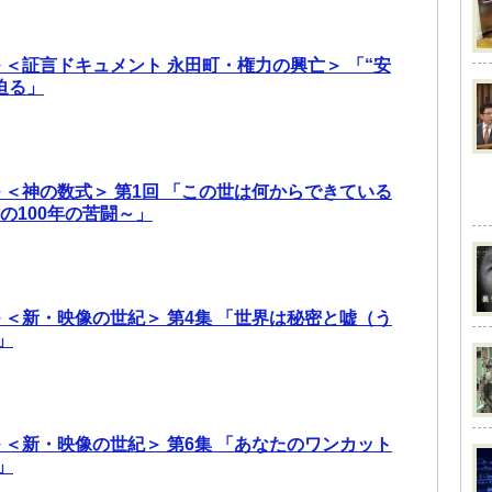
 ＜証言ドキュメント 永田町・権力の興亡＞ 「“安
迫る」
 ＜神の数式＞ 第1回 「この世は何からできている
の100年の苦闘～」
 ＜新・映像の世紀＞ 第4集 「世界は秘密と嘘（う
」
 ＜新・映像の世紀＞ 第6集 「あなたのワンカット
」