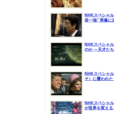
NHKスペシャル
倍一強” 実像に
NHKスペシャル
のか ～天才たち
NHKスペシャル
そ）に覆われた
NHKスペシャル
が世界を変える