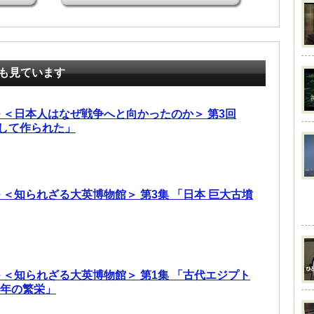
も見ています
ル ＜日本人はなぜ戦争へと向かったのか＞ 第3回
うして作られた」
 ＜知られざる大英博物館＞ 第3集 「日本 巨大古墳
 ＜知られざる大英博物館＞ 第1集 「古代エジプト
0年の繁栄」