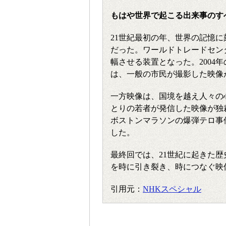
もはや世界で起こる出来事のす
21世紀最初の年、世界の記憶
だった。ワールドトレードセン
幅させる装置となった。2004
は、一般の市民が撮影した映像
一方映像は、国境を越え人々の
とりの若者が発信した映像が独裁
ボストンマラソンの爆弾テロ事
した。
最終回では、21世紀に起きた
を時に引き裂き、時につなぐ映
引用元：
NHKスペシャル