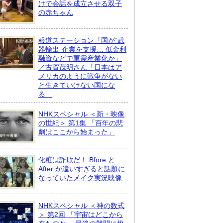
けで会話を成立させる双子
の赤ちゃん
報道ステーション「国が“武
器輸出”企業を支援… 低金利
融資などで軍需産業化か」
／古賀茂明さん「日本はア
メリカのように戦争がない
と生きていけない国にな
る」
NHKスペシャル ＜新・映像
の世紀＞ 第1集 「百年の悲
劇はここから始まった」
化粧は詐欺だ！ Bfore と
After が違いすぎると話題に
なっていたメイク実況映像
NHKスペシャル ＜神の数式
＞ 第2回 「宇宙はどこから