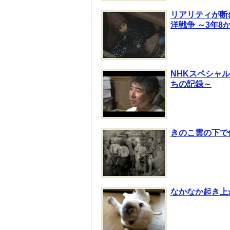
リアリティが断
洋戦争 ～3年
NHKスペシャル
ちの記録～
きのこ雲の下で
なかなか起き上