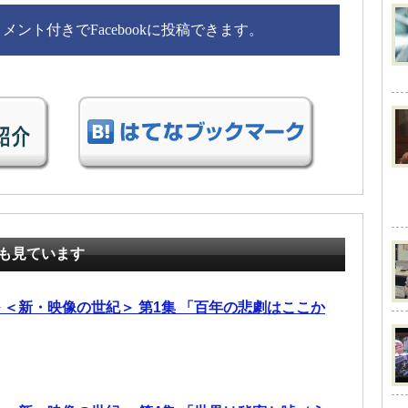
ント付きでFacebookに投稿できます。
も見ています
 ＜新・映像の世紀＞ 第1集 「百年の悲劇はここか