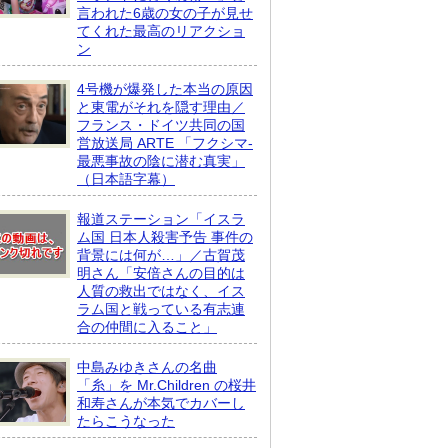
言われた6歳の女の子が見せ
てくれた最高のリアクショ
ン
4号機が爆発した本当の原因
と東電がそれを隠す理由／
フランス・ドイツ共同の国
営放送局 ARTE 「フクシマ-
最悪事故の陰に潜む真実」
（日本語字幕）
報道ステーション「イスラ
ム国 日本人殺害予告 事件の
背景には何が…」／古賀茂
明さん「安倍さんの目的は
人質の救出ではなく、イス
ラム国と戦っている有志連
合の仲間に入ること」
中島みゆきさんの名曲
「糸」を Mr.Children の桜井
和寿さんが本気でカバーし
たらこうなった