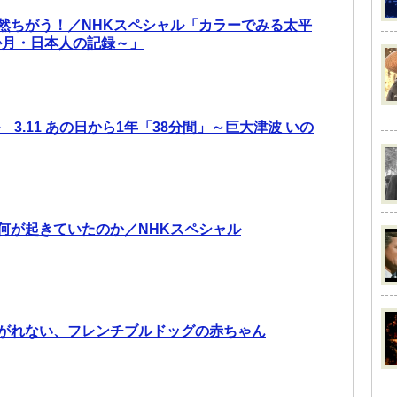
然ちがう！／NHKスペシャル「カラーでみる太平
8か月・日本人の記録～」
 3.11 あの日から1年「38分間」～巨大津波 いの
何が起きていたのか／NHKスペシャル
がれない、フレンチブルドッグの赤ちゃん