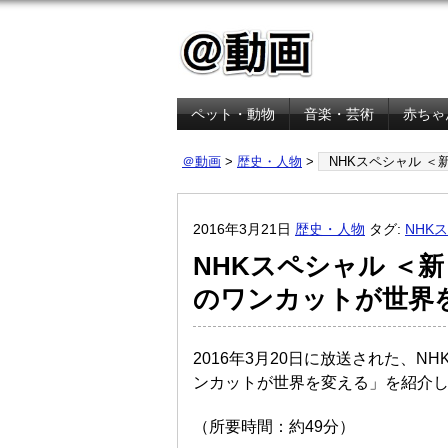
ペット・動物
音楽・芸術
赤ちゃ
金融・経済
＠動画
>
歴史・人物
>
NHKスペシャル 
2016年3月21日
歴史・人物
タグ:
NHK
NHKスペシャル ＜新
のワンカットが世界
2016年3月20日に放送された、N
ンカットが世界を変える」を紹介
（所要時間：約49分）