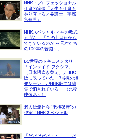
NHK・プロフェッショナル
仕事の流儀「人生も仕事も
やり直せる／弁護士・宇都
宮健児」
NHKスペシャル ＜神の数式
＞ 第1回 「この世は何から
できているのか ～天才たち
の100年の苦闘～」
BS世界のドキュメンタリー
「インサイド フクシマ」
（日本語吹き替え）／BBC
版に映っていた「3号機の爆
発シーン」がNHK版では編
集で消されている！ （比較
映像あり）
老人漂流社会 “老後破産”の
現実／NHKスペシャル
「だだだだだ・・・。」だ