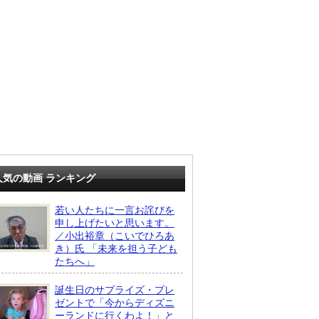
人気の動画 ランキング
若い人たちに一言お詫びを
申し上げたいと思います。
／小出裕章（こいでひろあ
き）氏 「未来を担う子ども
たちへ」
誕生日のサプライズ・プレ
ゼントで「今からディズニ
ーランドに行くわよ！」と