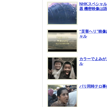
NHKスペシャル
器 機密映像は語
“災害ヘリ”映
ャル
カラーでよみが
ル
パリ同時テロ事