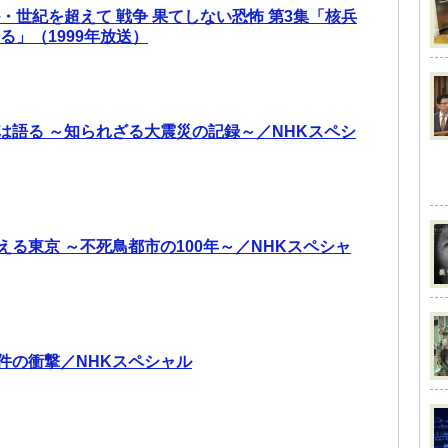
・世紀を超えて 戦争 果てしない恐怖 第3集「核兵
る」（1999年放送）
像は語る ～知られざる大震災の記録～／NHKスペシ
える東京 ～不死鳥都市の100年～／NHKスペシャ
件の衝撃／NHKスペシャル