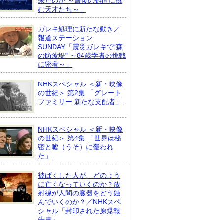
来たのか ～最後の難問に挑
む天才たち～」
ガレキ処理に新たな動き／
報道ステーション
SUNDAY「震災ガレキで“森
の防波堤” ～84歳学者の挑戦
に密着～」
NHKスペシャル ＜新・映像
の世紀＞ 第2集 「グレート
ファミリー 新たな支配者」
NHKスペシャル ＜新・映像
の世紀＞ 第4集 「世界は秘
密と嘘（うそ）に覆われ
た」
被ばくした人が、どのよう
に亡くなっていくのか？放
射線が人間の臓器をどう蝕
んでいくのか？／NHKスペ
シャル「封印された原爆報
告書」