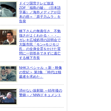
ドイツ国営テレビ放送
ZDF「福島の嘘」（日本語
字幕）／海外メディアが日
本の癌＝「原子力ムラ」を
告発
橋下さんの無責任さ、不勉
強さがよくわかる・・・。
ガレキ広域処理の説明会で
大阪市民「モン=モジモジ
氏」の全身全霊をかけた質
問に一切答弁できずに逃亡
する橋下市長
NHKスペシャル ＜新・映像
の世紀＞ 第3集 「時代は独
裁者を求めた」
消せない放射能 ～65年後の
警鐘～／NNNドキュメント