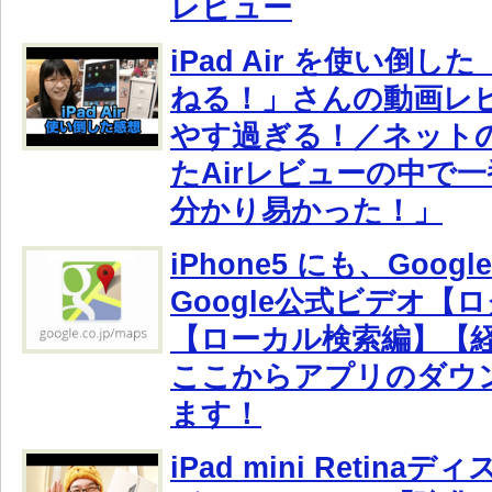
レビュー
iPad Air を使い倒
ねる！」さんの動画レ
やす過ぎる！／ネット
たAirレビューの中で一
分かり易かった！ 」
iPhone5 にも、Goo
Google公式ビデオ【
【ローカル検索編】【
ここからアプリのダウ
ます！
iPad mini Retin