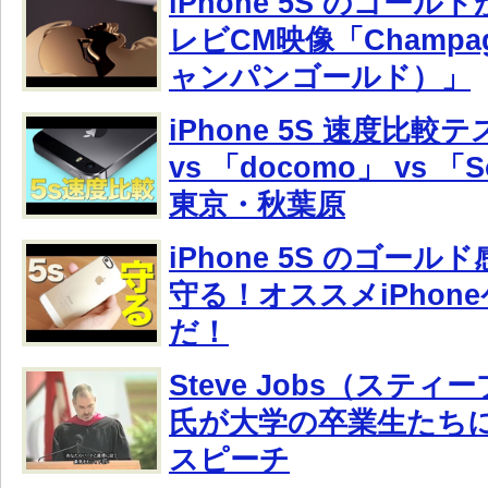
iPhone 5S のゴー
レビCM映像「Champag
ャンパンゴールド）」
iPhone 5S 速度比較
vs 「docomo」 vs 「So
東京・秋葉原
iPhone 5S のゴー
守る！オススメiPhon
だ！
Steve Jobs（ステ
氏が大学の卒業生たち
スピーチ