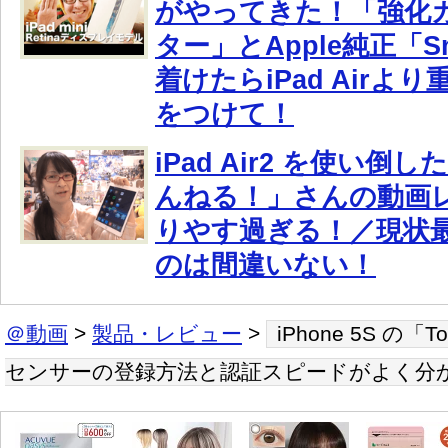
がやってきた！「強化
ター」とApple純正「Sm
着けたらiPad Airよ
をつけて！
iPad Air2 を使い倒
んねる！」さんの動画
りやす過ぎる！／現状
のは間違いない！
＠動画
>
製品・レビュー
>
iPhone 5S の「
センサーの登録方法と認証スピードがよく分