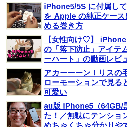
iPhone5/5S に付
を Apple の純正ケ
める巻き方
【女性向け♡】 iPhone や
の「落下防止」アイテ
ーハート」の動画レビ
アカーーーン！リスの
ローモーションで見る
可愛い
au版 iPhone5（64
た！／無駄にテンショ
めちゃくちゃ分かりや