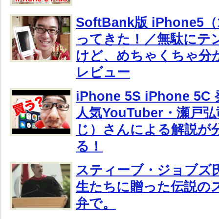
SoftBank版 iPhone
ってきた！／無駄にテ
けど、めちゃくちゃ分
レビュー
iPhone 5S iPhone
人気YouTuber・瀬
じ）さんによる解説が
る！
スティーブ・ジョブズ
生たちに贈った伝説の
弁で。