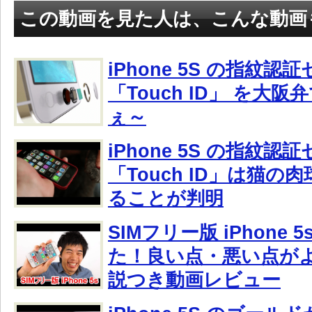
この動画を見た人は、こんな動画
iPhone 5S の指紋認
「Touch ID」 を大
ぇ～
iPhone 5S の指紋認
「Touch ID」は猫
ることが判明
SIMフリー版 iPhone 
た！良い点・悪い点が
説つき動画レビュー