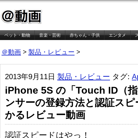
ペット・動物
音楽・芸術
赤ちゃん・子供
エンタメ
金融・経済
＠動画
>
製品・レビュー
>
2013年9月11日
製品・レビュー
タグ:
A
iPhone 5S の「Touch I
ンサーの登録方法と認証スピ
かるレビュー動画
認証スピードはやっ！