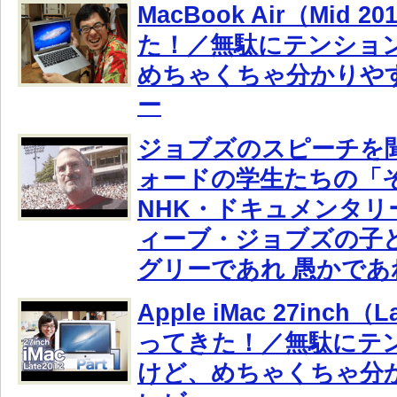
MacBook Air（Mid 
た！／無駄にテンショ
めちゃくちゃ分かりや
ー
ジョブズのスピーチを
ォードの学生たちの「
NHK・ドキュメンタリ
ィーブ・ジョブズの子
グリーであれ 愚かであ
Apple iMac 27inch（
ってきた！／無駄にテ
けど、めちゃくちゃ分