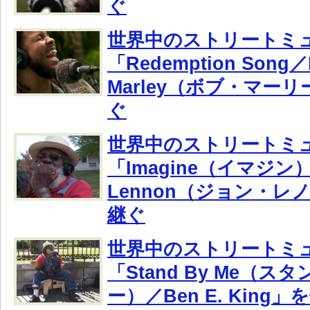
ぐ
世界中のストリートミ
「Redemption Song／
Marley（ボブ・マー
ぐ
世界中のストリートミ
「Imagine（イマジン）
Lennon（ジョン・レ
継ぐ
世界中のストリートミ
「Stand By Me（
ー）／Ben E. King