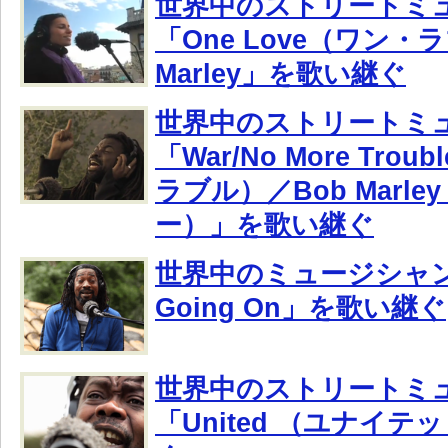
世界中のストリートミ
「One Love（ワン・
Marley」を歌い継ぐ
世界中のストリートミ
「War/No More Tro
ラブル）／Bob Marl
ー）」を歌い継ぐ
世界中のミュージシャンが
Going On」を歌い継ぐ
世界中のストリートミ
「United （ユナイ