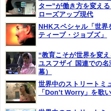
ター”が働き方を変える
ローズアップ現代
NHKスペシャル「世界
ティーブ・ジョブズ」
“教育こそが世界を変え
ユスフザイ 国連での名
幕）
世界中のストリートミ
「Don’t Worry」を歌