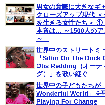
男女の意識に大きなギャ
クローズアップ現代 ＜
を生きる女性たち＞ ①
本音は… ～1500人の
～」
世界中のストリートミ
「Sittin On The Dock 
Otis Redding（オ
グ）」を歌い継ぐ
世界中の子どもたちが「W
Wonderful World
Playing For Change