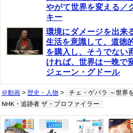
やがて世界を変える／
キー
環境にダメージを出来
生活を意識して、道徳
を購入し、そうでない
ければ、世界は一晩で
ジェーン・グドール
＠動画
>
歴史・人物
>
チェ・ゲバラ ～世界
NHK・追跡者 ザ・プロファイラー