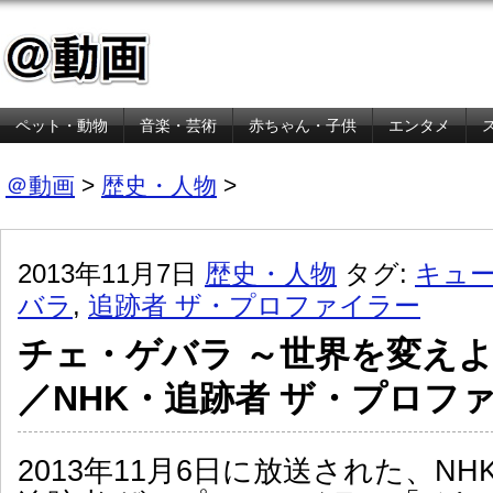
ペット・動物
音楽・芸術
赤ちゃん・子供
エンタメ
金融・経済
＠動画
>
歴史・人物
>
2013年11月7日
歴史・人物
タグ:
キュ
バラ
,
追跡者 ザ・プロファイラー
チェ・ゲバラ ～世界を変え
／NHK・追跡者 ザ・プロフ
2013年11月6日に放送された、NH