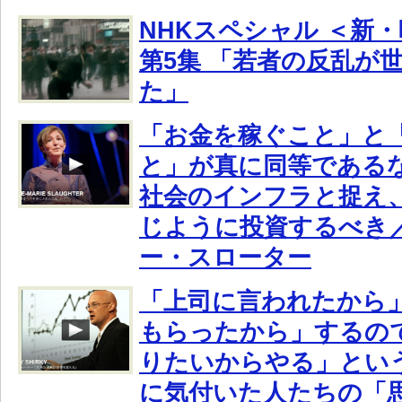
NHKスペシャル ＜新
第5集 「若者の反乱が
た」
「お金を稼ぐこと」と
と」が真に同等である
社会のインフラと捉え
じように投資するべき
ー・スローター
「上司に言われたから
もらったから」するの
りたいからやる」とい
に気付いた人たちの「