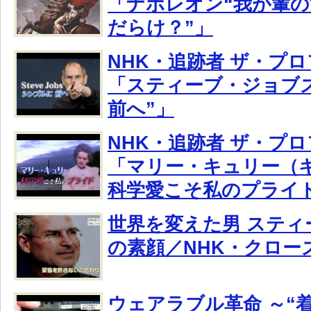
「ナポレオン“我が輩
だらけ？”」
NHK・追跡者 ザ・プ
「スティーブ・ジョブズ
前へ”」
NHK・追跡者 ザ・プ
「マリー・キュリー（
科学愛こそ私のプライ
世界を変えた男 スティ
の素顔／NHK・クロー
ウェアラブル革命 ～“