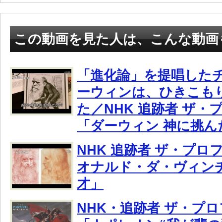
この動画を見た人は、こんな動画
「進化論」を提唱した
ーウィンは、ひきこも
た／NHK 追跡者 ザ・
「ダーウィン 神に挑ん
NHK 追跡者 ザ・プロ
オナルド・ダ・ヴィンチ
才」
NHK・追跡者 ザ・プ