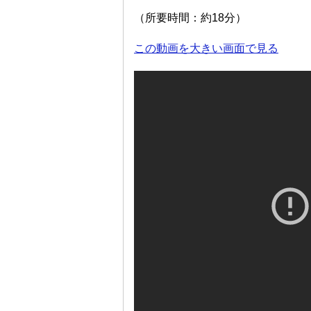
（所要時間：約18分）
この動画を大きい画面で見る