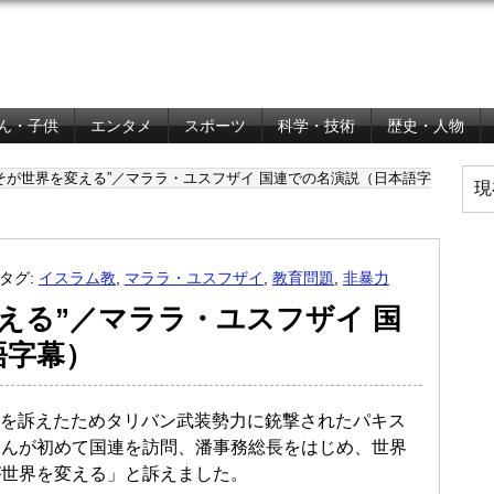
ん・子供
エンタメ
スポーツ
科学・技術
歴史・人物
そが世界を変える”／マララ・ユスフザイ 国連での名演説（日本語字
現
タグ:
イスラム教
,
マララ・ユスフザイ
,
教育問題
,
非暴力
える”／マララ・ユスフザイ 国
語字幕）
要性を訴えたためタリバン武装勢力に銃撃されたパキス
さんが初めて国連を訪問、潘事務総長をはじめ、世界
が世界を変える」と訴えました。