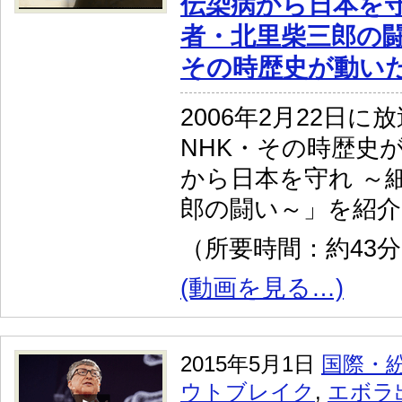
伝染病から日本を守
者・北里柴三郎の闘
その時歴史が動い
2006年2月22日に
NHK・その時歴史
から日本を守れ ～
郎の闘い～」を紹
（所要時間：約43
(動画を見る…)
2015年5月1日
国際・
ウトブレイク
,
エボラ