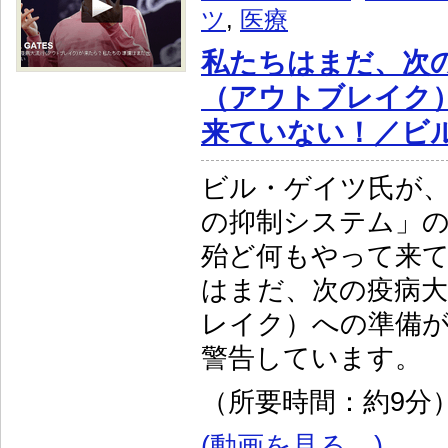
ツ
,
医療
私たちはまだ、次
（アウトブレイク
来ていない！／ビ
ビル・ゲイツ氏が
の抑制システム」
殆ど何もやって来
はまだ、次の疫病
レイク）への準備
警告しています。
（所要時間：約9分
(動画を見る…)