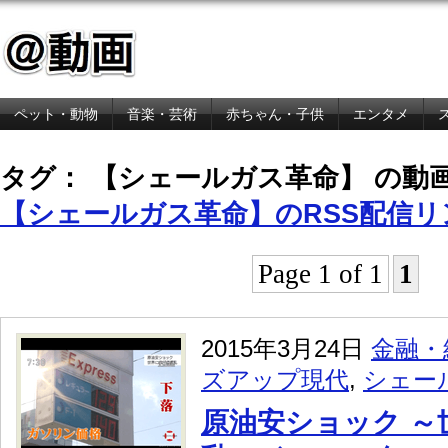
ペット・動物
音楽・芸術
赤ちゃん・子供
エンタメ
金融・経済
タグ： 【シェールガス革命】 の動
【シェールガス革命】のRSS配信リ
Page 1 of 1
1
2015年3月24日
金融・
ズアップ現代
,
シェー
原油安ショック ～