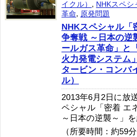
イクル）
,
NHKスペシ
革命
,
原発問題
NHKスペシャル「
争奪戦 ～日本の逆
ールガス革命」と
火力発電システム」
タービン・コンバ
ル）
2013年6月2日に
ペシャル「密着 エ
～日本の逆襲～」を
（所要時間：約59