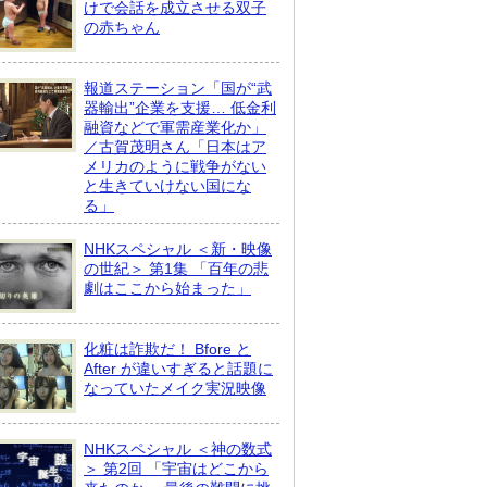
けで会話を成立させる双子
の赤ちゃん
報道ステーション「国が“武
器輸出”企業を支援… 低金利
融資などで軍需産業化か」
／古賀茂明さん「日本はア
メリカのように戦争がない
と生きていけない国にな
る」
NHKスペシャル ＜新・映像
の世紀＞ 第1集 「百年の悲
劇はここから始まった」
化粧は詐欺だ！ Bfore と
After が違いすぎると話題に
なっていたメイク実況映像
NHKスペシャル ＜神の数式
＞ 第2回 「宇宙はどこから