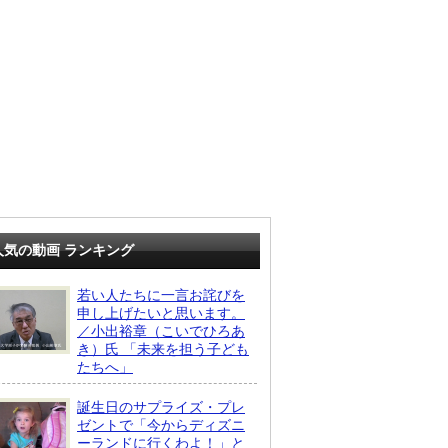
人気の動画 ランキング
若い人たちに一言お詫びを
申し上げたいと思います。
／小出裕章（こいでひろあ
き）氏 「未来を担う子ども
たちへ」
誕生日のサプライズ・プレ
ゼントで「今からディズニ
ーランドに行くわよ！」と