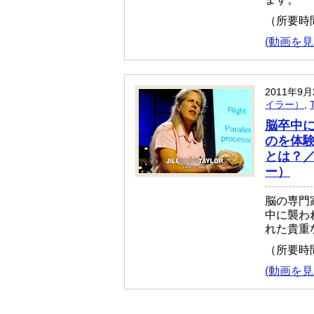
（所要時
(動画を見
2011年9
イラー）
,
脳卒中
のを体
とは？／J
ー）
脳の専門
中に襲わ
れた貴重
（所要時
(動画を見