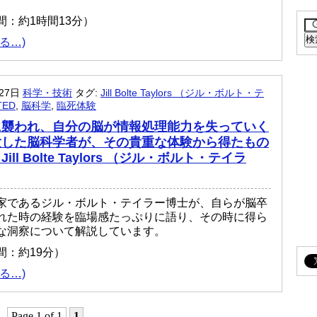
間：約1時間13分）
る…)
月27日
科学・技術
タグ:
Jill Bolte Taylors （ジル・ボルト・テ
TED
,
脳科学
,
臨死体験
に襲われ、自分の脳が情報処理能力を失っていく
験した脳科学者が、その貴重な体験から得たもの
ill Bolte Taylors （ジル・ボルト・テイラ
家であるジル・ボルト・テイラー博士が、自らが脳卒
れた時の経験を臨場感たっぷりに語り、その時に得ら
な洞察について解説しています。
間：約19分）
る…)
Page 1 of 1
1