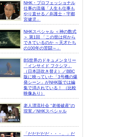
NHK・プロフェッショナル
仕事の流儀「人生も仕事も
やり直せる／弁護士・宇都
宮健児」
NHKスペシャル ＜神の数式
＞ 第1回 「この世は何から
できているのか ～天才たち
の100年の苦闘～」
BS世界のドキュメンタリー
「インサイド フクシマ」
（日本語吹き替え）／BBC
版に映っていた「3号機の爆
発シーン」がNHK版では編
集で消されている！ （比較
映像あり）
老人漂流社会 “老後破産”の
現実／NHKスペシャル
「だだだだだ・・・。」だ