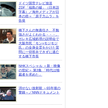
ドイツ国営テレビ放送
ZDF「福島の嘘」（日本語
字幕）／海外メディアが日
本の癌＝「原子力ムラ」を
告発
橋下さんの無責任さ、不勉
強さがよくわかる・・・。
ガレキ広域処理の説明会で
大阪市民「モン=モジモジ
氏」の全身全霊をかけた質
問に一切答弁できずに逃亡
する橋下市長
NHKスペシャル ＜新・映像
の世紀＞ 第3集 「時代は独
裁者を求めた」
消せない放射能 ～65年後の
警鐘～／NNNドキュメント