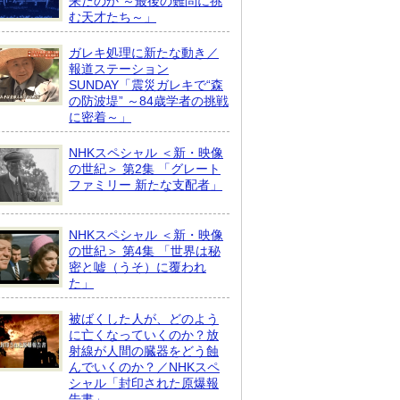
来たのか ～最後の難問に挑
む天才たち～」
ガレキ処理に新たな動き／
報道ステーション
SUNDAY「震災ガレキで“森
の防波堤” ～84歳学者の挑戦
に密着～」
NHKスペシャル ＜新・映像
の世紀＞ 第2集 「グレート
ファミリー 新たな支配者」
NHKスペシャル ＜新・映像
の世紀＞ 第4集 「世界は秘
密と嘘（うそ）に覆われ
た」
被ばくした人が、どのよう
に亡くなっていくのか？放
射線が人間の臓器をどう蝕
んでいくのか？／NHKスペ
シャル「封印された原爆報
告書」