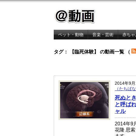
ペット・動物
音楽・芸術
赤ちゃ
金融・経済
タグ： 【臨死体験】 の動画一覧 （
2014年9
（たちばな
死ぬとき
と呼ばれ
ャル
2014年
花隆 思
ます。