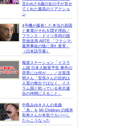
言われた6歳の女の子が見せ
てくれた最高のリアクショ
ン
4号機が爆発した本当の原因
と東電がそれを隠す理由／
フランス・ドイツ共同の国
営放送局 ARTE 「フクシマ-
最悪事故の陰に潜む真実」
（日本語字幕）
報道ステーション「イスラ
ム国 日本人殺害予告 事件の
背景には何が…」／古賀茂
明さん「安倍さんの目的は
人質の救出ではなく、イス
ラム国と戦っている有志連
合の仲間に入ること」
中島みゆきさんの名曲
「糸」を Mr.Children の桜井
和寿さんが本気でカバーし
たらこうなった