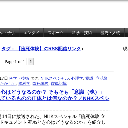
ん・子供
エンタメ
スポーツ
科学・技術
歴史・人物
タグ： 【臨死体験】のRSS配信リンク
）
現
Page 1 of 1
1
月17日
科学・技術
タグ:
NHKスペシャル
,
心理学
,
意識
,
立花隆
たかし）
,
脳科学
,
臨死体験
,
虚偽記憶
心はどうなるのか？ そもそも「意識（魂）」
ているものの正体とは何なのか？／NHKスペシ
9月14日に放送された、NHKスペシャル「臨死体験 立
索ドキュメント 死ぬとき心はどうなるのか」を紹介し