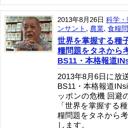
2013年8月26日
科学・
ンサント
,
農業
,
食糧
世界を掌握する種子
糧問題をタネから
BS11・本格報道INs
2013年8月6日に
BS11・本格報道INs
ッポンの危機 回避
「世界を掌握する種
糧問題をタネから
します。