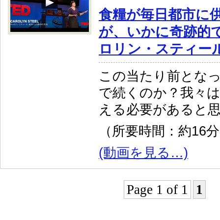
食糧が毎日都市に
が、いかに奇跡的
ロリン・スティー
この当たり前とな
で続くのか？我々
える必要があると
（所要時間：約16
(動画を見る…)
Page 1 of 1
1