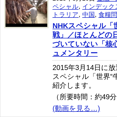
ペシャル
,
インデック
トラリア
,
中国
,
食糧
NHKスペシャル「
戦」／ほとんどの
づいていない「核
ュメンタリー
2015年3月14日に
スペシャル「世界“
紹介します。
（所要時間：約49
(動画を見る…)