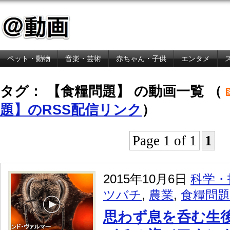
ペット・動物
音楽・芸術
赤ちゃん・子供
エンタメ
金融・経済
タグ： 【食糧問題】 の動画一覧 （
題】のRSS配信リンク
）
Page 1 of 1
1
2015年10月6日
科学・
ツバチ
,
農業
,
食糧問題
思わず息を呑む生後