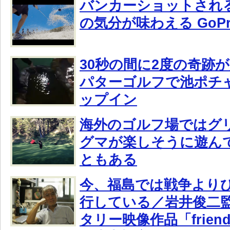
バンカーショットされ
の気分が味わえる GoP
30秒の間に2度の奇跡
パターゴルフで池ポチ
ップイン
海外のゴルフ場ではグ
グマが楽しそうに遊ん
ともある
今、福島では戦争より
行している／岩井俊二
タリー映像作品「friends a