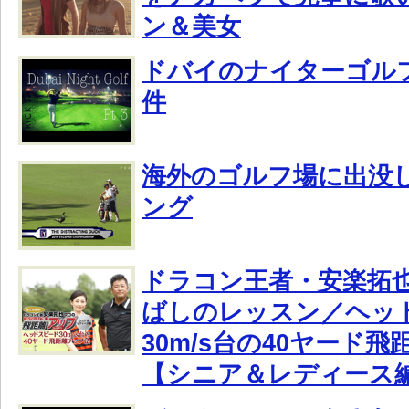
ン＆美女
ドバイのナイターゴル
件
海外のゴルフ場に出没
ング
ドラコン王者・安楽拓
ばしのレッスン／ヘッ
30m/s台の40ヤード
【シニア＆レディース