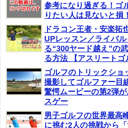
参考になり過ぎる！ゴ
りたい人は見ないと損！
ドラコン王者・安楽拓
UPレッスン／ライバル
る“300ヤード越え”の
る方法 【アスリートゴ
ゴルフのトリックショッ
撮影してゴルファー目
驚愕ムービーの第2弾
スゲー
男子ゴルフの世界最高峰
に挑む2人の挑戦から