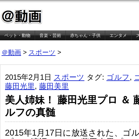
ペット・動物
音楽・芸術
赤ちゃん・子供
エンタメ
金融・経済
＠動画
>
スポーツ
>
2015年2月1日
スポーツ
タグ:
ゴルフ
,
藤田光里
,
藤田美里
美人姉妹！ 藤田光里プロ ＆
ルフの真髄
2015年1月17日に放送された、