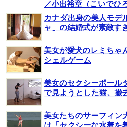
／小出裕章（こいでひ
カナダ出身の美人モデ
ャ」の結婚式が素敵す
美女が愛犬のレミちゃ
シェルゲーム
美女のセクシーポール
で見ようとした猫、撤
美女たちのサーフィン
は「セクシーな水着を