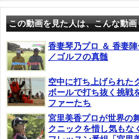
この動画を見た人は、こんな動画
香妻琴乃プロ ＆ 香妻
／ゴルフの真髄
空中に打ち上げられた
ボールで打ち抜く挑戦
ファーたち
宮里美香プロが世界の
クニックを惜し気もな