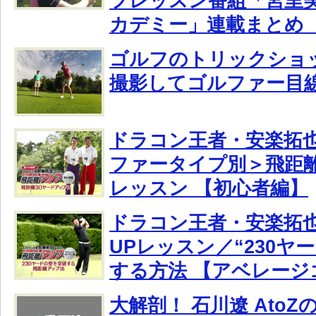
フレッスン番組「宮里
カデミー」連載まとめ（
ゴルフのトリックショッ
撮影してゴルファー目
ドラコン王者・安楽拓
ファータイプ別＞飛距離
レッスン 【初心者編】
ドラコン王者・安楽拓
UPレッスン／“230ヤ
する方法 【アベレージ
大解剖！ 石川遼 Ato