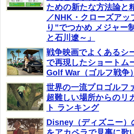
ための新たな方法論と
／NHK・クローズアッ
り”でつかめ メジャー
と石川遼～」
戦争映画でよくあるシ
で再現したショートムー
Golf War（ゴルフ戦争
世界の一流プロゴルフ
超難しい場所からのリ
ト ランキング
Disney（ディズニー
をアカペラで見事に歌