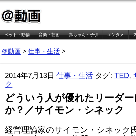
ペット・動物
音楽・芸術
赤ちゃん・子供
エンタメ
金融・経済
＠動画
>
仕事・生活
>
2014年7月13日
仕事・生活
タグ:
TED
,
ク
どういう人が優れたリーダー
か？／サイモン・シネック
経営理論家のサイモン・シネック