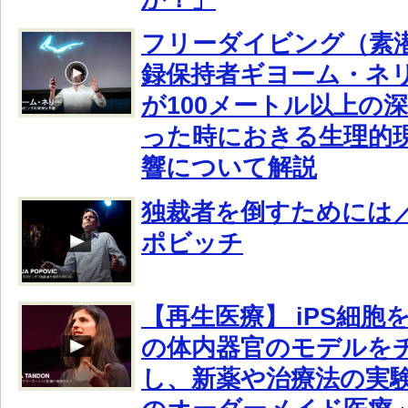
フリーダイビング（素
録保持者ギヨーム・ネ
が100メートル以上の
った時におきる生理的
響について解説
独裁者を倒すためには
ポビッチ
【再生医療】 iPS細胞
の体内器官のモデルを
し、新薬や治療法の実