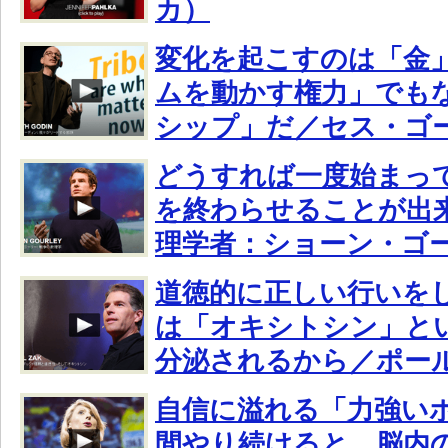
カ）
変化を起こすのは「金
ムを動かす権力」でも
シップ」だ／セス・ゴ
どうすれば一度始まっ
を終わらせることが出
理学者：ショーン・ゴ
道徳的に正しい行いを
は「オキシトシン」と
分泌されるから／ポー
自信に溢れる「力強い
間やり続けると、脳内