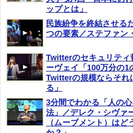
ップとは」
民族紛争を終結させる
つの要素／ステファン
Twitterのセキュリ
ーヴェイ「100万分の
Twitterの規模ならそれ
る」
3分間でわかる「人の
法」／デレク・シヴァ
（ムーブメント）はど
か？」