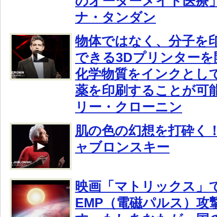
のオーダーメイド医療
ナ・タンダン
物体ではなく、分子を
できる3Dプリンターを
化学物質をインクとし
薬を印刷することが可
リー・クローニン
肌の色の幻想を打砕く
ャブロンスキー
映画「マトリックス」
EMP（電磁パルス）攻