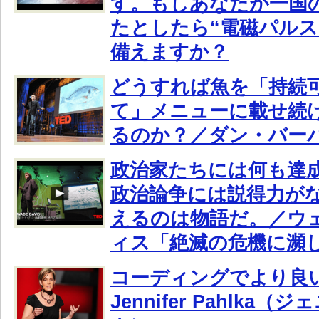
す。もしあなたが一国
たとしたら“電磁パルス
備えますか？
どうすれば魚を「持続
て」メニューに載せ続
るのか？／ダン・バー
政治家たちには何も達
政治論争には説得力が
えるのは物語だ。／ウ
ィス「絶滅の危機に瀕
コーディングでより良
Jennifer Pahlka