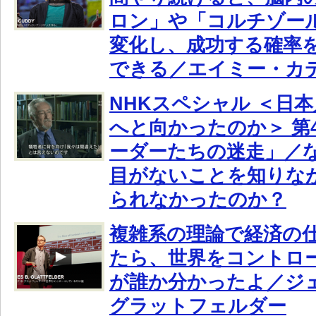
ロン」や「コルチゾー
変化し、成功する確率
できる／エイミー・カ
NHKスペシャル ＜日
へと向かったのか＞ 第
ーダーたちの迷走」／
目がないことを知りな
られなかったのか？
複雑系の理論で経済の
たら、世界をコントロ
が誰か分かったよ／ジ
グラットフェルダー