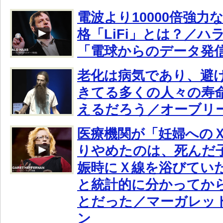
電波より10000倍強力
格「LiFi」とは？／ハ
「電球からのデータ発
老化は病気であり、避
きてる多くの人々の寿命
えるだろう／オーブリ
医療機関が「妊婦への
りやめたのは、死んだ
娠時にＸ線を浴びてい
と統計的に分かってから
とだった／マーガレッ
ン