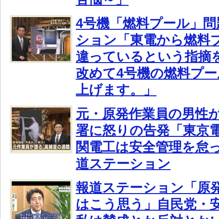
4号機「燃料プール」問
ション「東電から燃料
違っているという指摘
改めて4号機の燃料プ
上げます。」
元・原発作業員の男性
署に怒りの告発「東京
関電工は安全管理を怠
道ステーション
報道ステーション「原発
はこう思う」自民党・