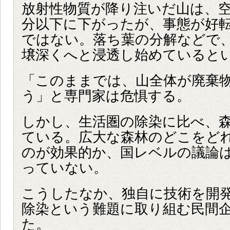
放射性物質が降り注いだ山は、
分以下に下がったが、事態が好
ではない。落ち葉の分解などで
壌深くへと浸透し始めていると
「このままでは、山全体が廃棄
う」と専門家は危惧する。
しかし、生活圏の除染に比べ、
ている。広大な森林のどこをど
のが効果的か、国レベルの議論
っていない。
こうしたなか、独自に技術を開
除染という難題に取り組む民間
た。