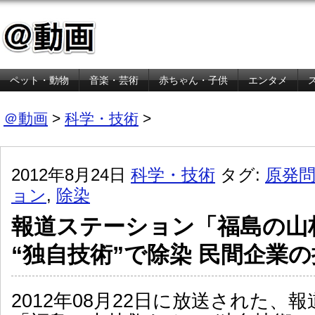
ペット・動物
音楽・芸術
赤ちゃん・子供
エンタメ
金融・経済
＠動画
>
科学・技術
>
2012年8月24日
科学・技術
タグ:
原発
ョン
,
除染
報道ステーション「福島の山
“独自技術”で除染 民間企業
2012年08月22日に放送された、