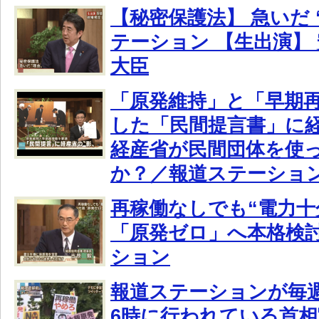
【秘密保護法】 急いだ 
テーション 【生出演】
大臣
「原発維持」と「早期
した「民間提言書」に経
経産省が民間団体を使
か？／報道ステーショ
再稼働なしでも“電力十
「原発ゼロ」へ本格検
ション
報道ステーションが毎
6時に行われている首