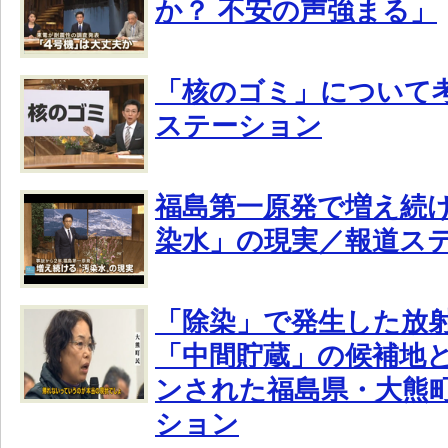
か？ 不安の声強まる」
「核のゴミ」について
ステーション
福島第一原発で増え続
染水」の現実／報道ス
「除染」で発生した放
「中間貯蔵」の候補地
ンされた福島県・大熊
ション