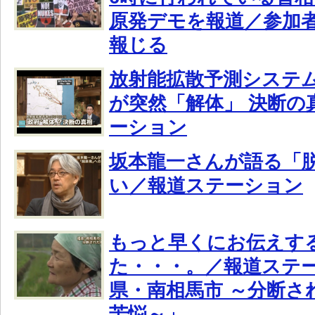
原発デモを報道／参加者
報じる
放射能拡散予測システム「
が突然「解体」 決断の
ーション
坂本龍一さんが語る「
い／報道ステーション
もっと早くにお伝えす
た・・・。／報道ステ
県・南相馬市 ～分断さ
苦悩～」