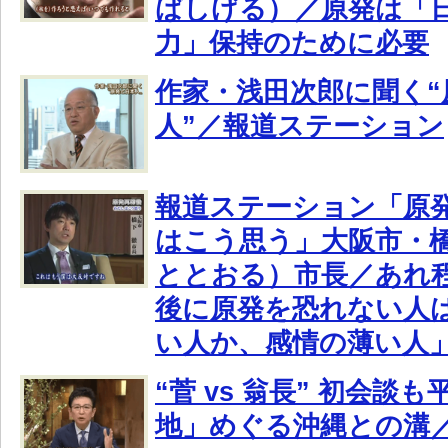
ばしげる）／原発は「
力」保持のために必要
作家・浅田次郎に聞く“
人”／報道ステーション
報道ステーション「原発
はこう思う」大阪市・
ととおる）市長／あれ
後に原発を恐れない人
い人か、感情の薄い人
“菅 vs 翁長” 初会談
地」めぐる沖縄との溝