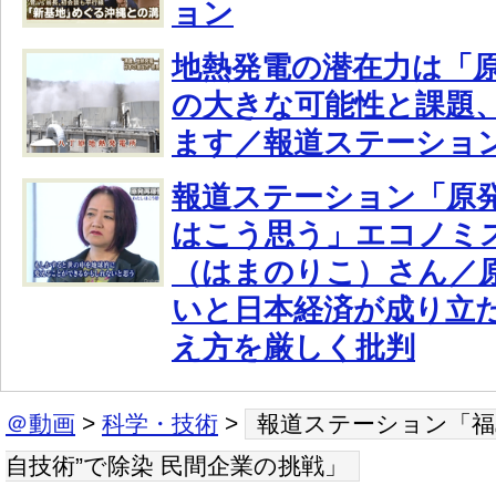
ョン
地熱発電の潜在力は「原
の大きな可能性と課題
ます／報道ステーショ
報道ステーション「原発
はこう思う」エコノミ
（はまのりこ）さん／
いと日本経済が成り立
え方を厳しく批判
＠動画
>
科学・技術
>
報道ステーション「福
自技術”で除染 民間企業の挑戦」