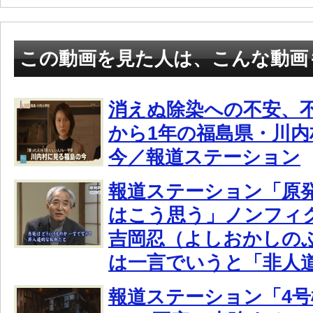
この動画を見た人は、こんな動画
消えぬ除染への不安、
から1年の福島県・川
今／報道ステーション
報道ステーション「原発
はこう思う」ノンフィ
吉岡忍（よしおかしの
は一言でいうと「非人
報道ステーション「4号