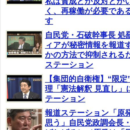
私は賛成とか反対とか
く、再稼働が必要であ
す
自民党・石破幹事長 処
ィアが秘密情報を報道
かの方法で抑制される
ステーション
【集団的自衛権】“限定
理「憲法解釈 見直し」
テーション
報道ステーション「原発
思う」自民党政調会長