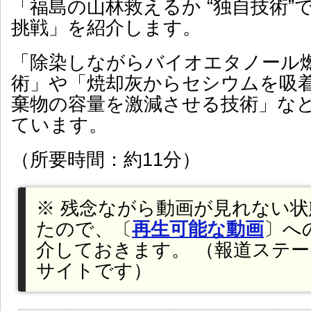
「福島の山林救えるか “独自技術”
挑戦」を紹介します。
「除染しながらバイオエタノール
術」や「焼却灰からセシウムを吸
棄物の容量を激減させる技術」な
ています。
（所要時間：約11分）
※ 残念ながら動画が見れない
たので、〔
再生可能な動画
〕へ
介しておきます。 （報道ステ
サイトです）