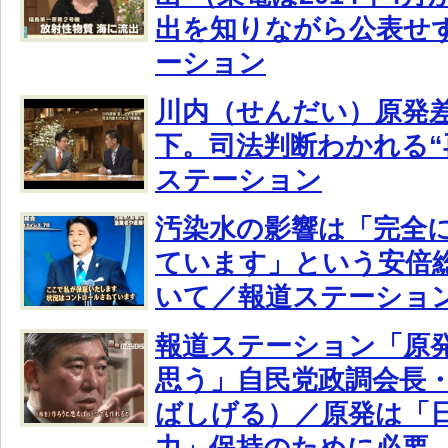
出を知りながら公表せ
ーション
川内（せんだい）原発
下。司法判断わかれる“
ステーション
汚染水の影響は「完全
ています」という安倍
いて／報道ステーショ
報道ステーション「原発
思う」自民党政調会長
ばしげる）／原発は「
力」保持のために必要