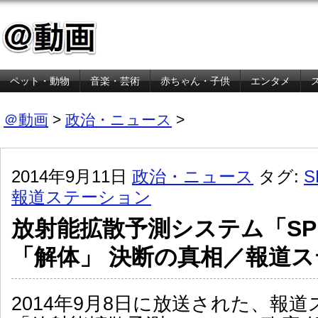
ペット・動物
音楽・芸術
赤ちゃん・子供
エンタメ
金融・経済
＠動画
>
政治・ニュース
>
2014年9月11日
政治・ニュース
タグ:
S
報道ステーション
放射能拡散予測システム「SPE
「解体」 決断の真相／報道
2014年9月8日に放送された、報