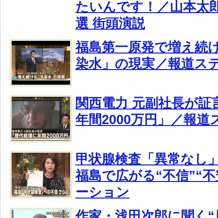
たいんです！／山本太郎・
選 街頭演説
福島第一原発で増え続
染水」の現実／報道ス
関西電力 元副社長が証
年間2000万円」／報
甲状腺検査「異常なし
福島で広がる“不信”“
ーション
作家・浅田次郎に聞く“