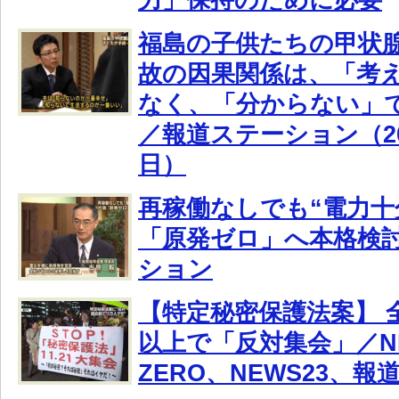
福島の子供たちの甲状
故の因果関係は、「考
なく、「分からない」
／報道ステーション（20
日）
再稼働なしでも“電力十
「原発ゼロ」へ本格検
ション
【特定秘密保護法案】 全
以上で「反対集会」／NH
ZERO、NEWS23、