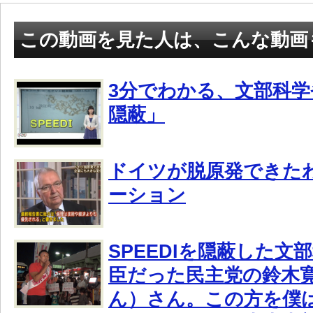
この動画を見た人は、こんな動画
3分でわかる、文部科学省
隠蔽」
ドイツが脱原発できた
ーション
SPEEDIを隠蔽した文
臣だった民主党の鈴木
ん）さん。この方を僕