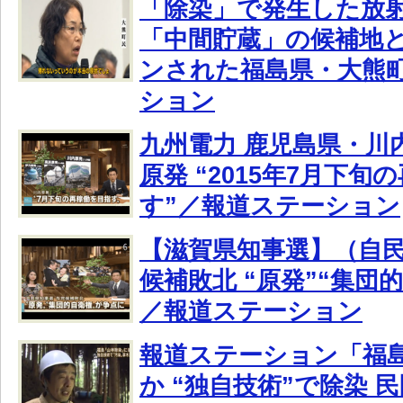
「除染」で発生した放
「中間貯蔵」の候補地
ンされた福島県・大熊
ション
九州電力 鹿児島県・川
原発 “2015年7月下旬
す”／報道ステーション
【滋賀県知事選】（自
候補敗北 “原発”“集団
／報道ステーション
報道ステーション「福
か “独自技術”で除染 