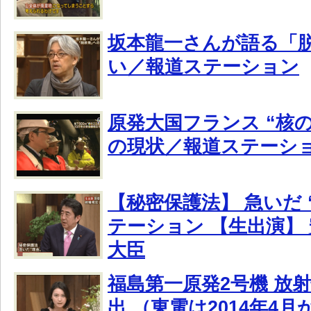
坂本龍一さんが語る「
い／報道ステーション
原発大国フランス “核
の現状／報道ステーシ
【秘密保護法】 急いだ 
テーション 【生出演】
大臣
福島第一原発2号機 放
出 （東電は2014年4