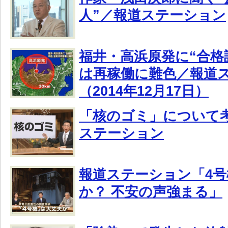
人”／報道ステーション
福井・高浜原発に“合格
は再稼働に難色／報道
（2014年12月17日）
「核のゴミ」について
ステーション
報道ステーション「4号
か？ 不安の声強まる」