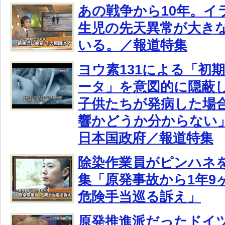
あの戦争から10年。イ
生児の先天異常が大き
いる。／報道特集
ヨウ素131による「初
ータ」を意図的に隠蔽
子供たちが発病した場
響かどうか分からない
日本国政府／報道特集
除染作業員がピンハネ
集「原発事故から1年9
危険手当巡る訴え」
原発推進派だったドイ