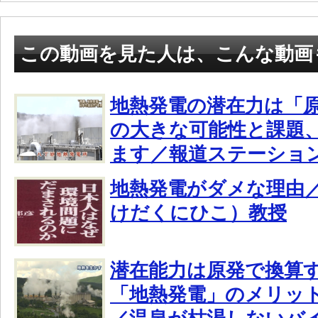
この動画を見た人は、こんな動画
地熱発電の潜在力は「原
の大きな可能性と課題
ます／報道ステーショ
地熱発電がダメな理由
けだくにひこ）教授
潜在能力は原発で換算す
「地熱発電」のメリッ