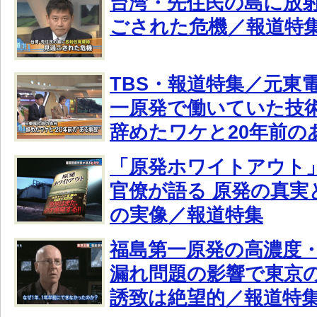
台湾・先住民の島に放射
ごされた危機／報道特
TBS・報道特集／元東
一原発で働いていた技術
辞めたワケと20年前の
「原発ホワイトアウト
官僚が語る 原発の真実
の実像／報道特集
福島第一原発の高濃度
漏れ問題の影響で東京
誘致は絶望的／報道特