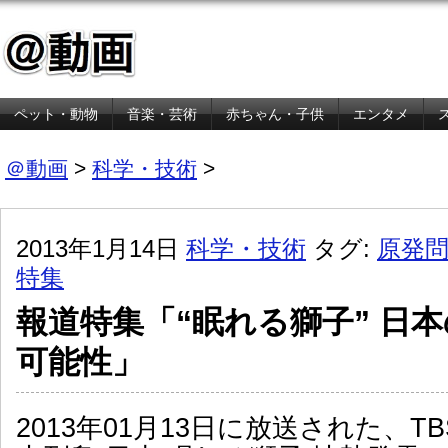
ペット・動物
音楽・芸術
赤ちゃん・子供
エンタメ
金融・経済
＠動画
>
科学・技術
>
2013年1月14日
科学・技術
タグ:
原発
特集
報道特集「“眠れる獅子” 日
可能性」
2013年01月13日に放送された、T