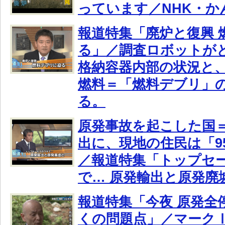
っています／NHK・か
報道特集「廃炉と復興 
る」／調査ロボットが
格納容器内部の状況と
燃料＝「燃料デブリ」
る。
原発事故を起こした国
出に、現地の住民は「9
／報道特集「トップセ
で… 原発輸出と原発廃
報道特集「今夜 原発全
くの問題点」／マーク