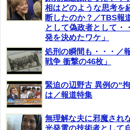
相はどのような思考を
断したのか？／TBS報
として偽政者として・
発を決めたワケ」
処刑の瞬間も・・・／
戦争 衝撃の46枚」
緊迫の辺野古 異例の“拘
は／報道特集
無理解な夫に邪魔され
光発電の技術者として