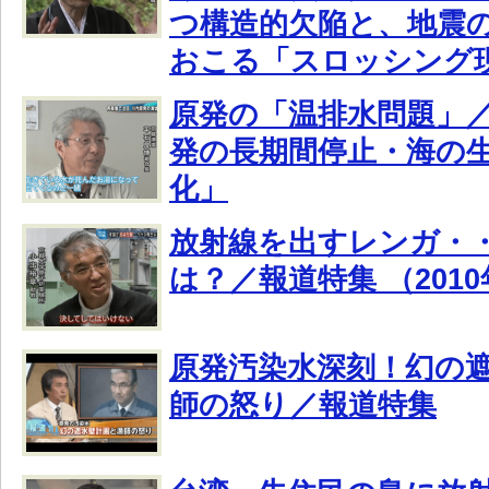
つ構造的欠陥と、地震
おこる「スロッシング
原発の「温排水問題」
発の長期間停止・海の
化」
放射線を出すレンガ・・
は？／報道特集 （201
原発汚染水深刻！幻の
師の怒り／報道特集