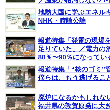
／温泉が枯渇しないバ
地熱大国に学ぶエネル
NHK・時論公論
報道特集「発電の現場を
足りていた」／電力の
80％〜90％になってい
報道特集「“核のゴミ”
僕らは、もう逃げるこ
廃炉になるかもしれな
福井県の敦賀原発に大