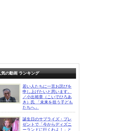
人気の動画 ランキング
若い人たちに一言お詫びを
申し上げたいと思います。
／小出裕章（こいでひろあ
き）氏 「未来を担う子ども
たちへ」
誕生日のサプライズ・プレ
ゼントで「今からディズニ
ーランドに行くわよ！」と