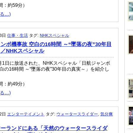
間：約59分）
る…)
月3日
仕事・生活
タグ:
NHKスペシャル
ンボ機事故 空白の16時間 ～“墜落の夜”30年目
／NHKスペシャル
年8月1日に放送された、NHKスペシャル「日航ジャンボ
白の16時間 ～“墜落の夜”30年目の真実～」を紹介し
間：約49分）
る…)
月2日
エンターテイメント
タグ:
ウォータースライダー
,
気分爽
ジーランドにある「天然のウォータースライダ