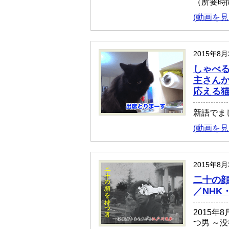
（所要時
(動画を見
2015年8
しゃべ
主さん
応える
新語でま
(動画を見
2015年8
二十の顔
／NHK
2015年
つ男 ～