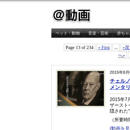
ペット・動物
音楽・芸術
赤ちゃ
金融・経済
Page 13 of 234
« First
...
«
へ»
2015年8
チェルノ
メンタリ
2015年
ザースト
隠された
（所要時
(動画を見