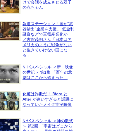
けで会話を成立させる双子
の赤ちゃん
報道ステーション「国が“武
器輸出”企業を支援… 低金利
融資などで軍需産業化か」
／古賀茂明さん「日本はア
メリカのように戦争がない
と生きていけない国にな
る」
NHKスペシャル ＜新・映像
の世紀＞ 第1集 「百年の悲
劇はここから始まった」
化粧は詐欺だ！ Bfore と
After が違いすぎると話題に
なっていたメイク実況映像
NHKスペシャル ＜神の数式
＞ 第2回 「宇宙はどこから