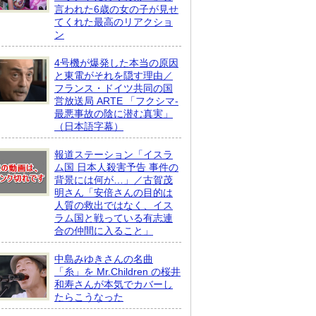
言われた6歳の女の子が見せ
てくれた最高のリアクショ
ン
4号機が爆発した本当の原因
と東電がそれを隠す理由／
フランス・ドイツ共同の国
営放送局 ARTE 「フクシマ-
最悪事故の陰に潜む真実」
（日本語字幕）
報道ステーション「イスラ
ム国 日本人殺害予告 事件の
背景には何が…」／古賀茂
明さん「安倍さんの目的は
人質の救出ではなく、イス
ラム国と戦っている有志連
合の仲間に入ること」
中島みゆきさんの名曲
「糸」を Mr.Children の桜井
和寿さんが本気でカバーし
たらこうなった