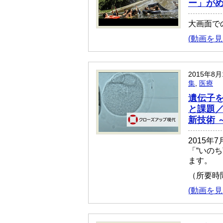
ー」が
大画面で
(動画を見
2015年8
集
,
医療
遺伝子
と課題／
新技術 
2015年
「“いの
ます。
（所要時
(動画を見