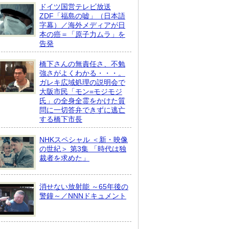
ドイツ国営テレビ放送
ZDF「福島の嘘」（日本語
字幕）／海外メディアが日
本の癌＝「原子力ムラ」を
告発
橋下さんの無責任さ、不勉
強さがよくわかる・・・。
ガレキ広域処理の説明会で
大阪市民「モン=モジモジ
氏」の全身全霊をかけた質
問に一切答弁できずに逃亡
する橋下市長
NHKスペシャル ＜新・映像
の世紀＞ 第3集 「時代は独
裁者を求めた」
消せない放射能 ～65年後の
警鐘～／NNNドキュメント