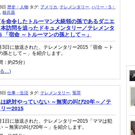
月3日
歴史・人物
タグ:
アメリカ
,
テレメンタリー
,
ハリー・S・
,
核兵器
下を命令したトルーマン大統領の孫であるダニエ
日本訪問を追ったドキュメンタリー／テレメンタ
15 「宿命 ～トルーマンの孫として～」
8月3日に放送された、テレメンタリー2015「宿命 ～ト
の孫として～」を紹介します。
間：約25分）
る…)
月3日
仕事・生活
タグ:
テレメンタリー
,
冤罪
は絶対やっていない ～無実の叫び20年～／テ
リー2015
8月1日に放送された、テレメンタリー2015「ママは犯
い ～無実の叫び20年～」を紹介します。