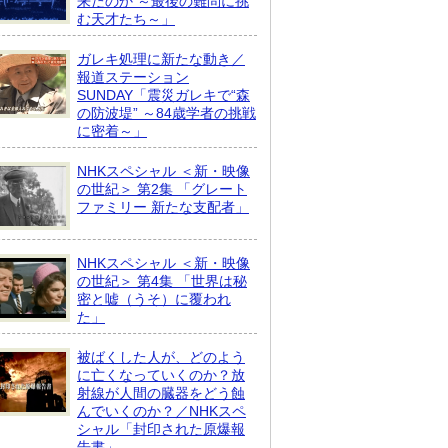
来たのか ～最後の難問に挑
む天才たち～」
ガレキ処理に新たな動き／
報道ステーション
SUNDAY「震災ガレキで“森
の防波堤” ～84歳学者の挑戦
に密着～」
NHKスペシャル ＜新・映像
の世紀＞ 第2集 「グレート
ファミリー 新たな支配者」
NHKスペシャル ＜新・映像
の世紀＞ 第4集 「世界は秘
密と嘘（うそ）に覆われ
た」
被ばくした人が、どのよう
に亡くなっていくのか？放
射線が人間の臓器をどう蝕
んでいくのか？／NHKスペ
シャル「封印された原爆報
告書」