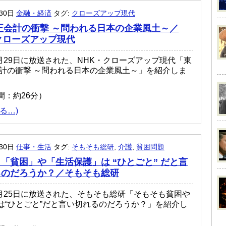
月30日
金融・経済
タグ:
クローズアップ現代
正会計の衝撃 ～問われる日本の企業風土～／
クローズアップ現代
年7月29日に放送された、NHK・クローズアップ現代「東
会計の衝撃 ～問われる日本の企業風土～」を紹介しま
間：約26分）
る…)
月30日
仕事・生活
タグ:
そもそも総研
,
介護
,
貧困問題
「貧困」や「生活保護」は “ひとごと” だと言
るのだろうか？／そもそも総研
年7月25日に放送された、そもそも総研「そもそも貧困や
は“ひとごと”だと言い切れるのだろうか？」を紹介し