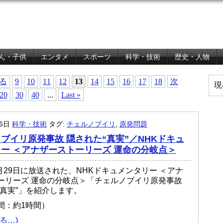
ん・子供
エンタメ
スポーツ
科学・技術
歴史・人物
戻る
9
10
11
12
13
14
15
16
17
18
次
現
20
30
40
...
Last »
月6日
科学・技術
タグ:
チェルノブイリ
,
原発問題
ブイリ原発事故 隠された“真実”／NHKドキュ
ー ＜アナザーストーリーズ 運命の分岐点＞
7月29日に放送された、NHKドキュメンタリー ＜アナ
ーリーズ 運命の分岐点＞「チェルノブイリ原発事故
“真実”」を紹介します。
間：約1時間）
る…)