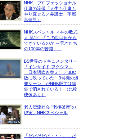
NHK・プロフェッショナル
仕事の流儀「人生も仕事も
やり直せる／弁護士・宇都
宮健児」
NHKスペシャル ＜神の数式
＞ 第1回 「この世は何から
できているのか ～天才たち
の100年の苦闘～」
BS世界のドキュメンタリー
「インサイド フクシマ」
（日本語吹き替え）／BBC
版に映っていた「3号機の爆
発シーン」がNHK版では編
集で消されている！ （比較
映像あり）
老人漂流社会 “老後破産”の
現実／NHKスペシャル
「だだだだだ・・・。」だ