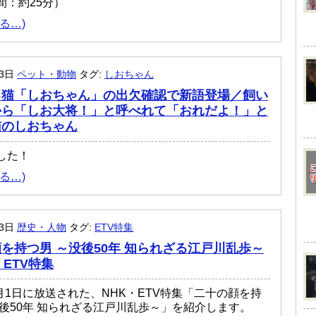
間：約25分）
る…)
月3日
ペット・動物
タグ:
しおちゃん
る猫「しおちゃん」の出欠確認で新語登場／飼い
から「しお大将！」と呼べれて「おれだよ！」と
猫のしおちゃん
した！
る…)
月3日
歴史・人物
タグ:
ETV特集
を持つ男 ～没後50年 知られざる江戸川乱歩～
・ETV特集
8月1日に放送された、NHK・ETV特集「二十の顔を持
没後50年 知られざる江戸川乱歩～」を紹介します。