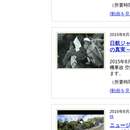
（所要時
(動画を見
2015年8
日航ジャ
の真実～
2015
機事故 空
ます。
（所要時
(動画を見
2015年8
快
ニュー