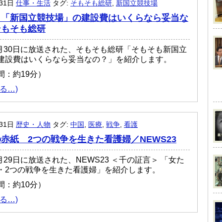
月31日
仕事・生活
タグ:
そもそも総研
,
新国立競技場
も「新国立競技場」の建設費はいくらなら妥当な
そもそも総研
年7月30日に放送された、そもそも総研「そもそも新国立
建設費はいくらなら妥当なの？」を紹介します。
間：約19分）
る…)
月31日
歴史・人物
タグ:
中国
,
医療
,
戦争
,
看護
赤紙 2つの戦争を生きた看護婦／NEWS23
7月29日に放送された、NEWS23 ＜千の証言＞ 「女た
・2つの戦争を生きた看護婦」を紹介します。
間：約10分）
る…)