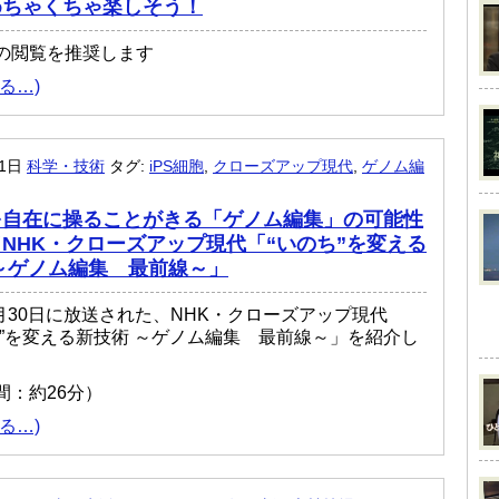
めちゃくちゃ楽しそう！
の閲覧を推奨します
る…)
月1日
科学・技術
タグ:
iPS細胞
,
クローズアップ現代
,
ゲノム編
を自在に操ることがきる「ゲノム編集」の可能性
NHK・クローズアップ現代「“いのち”を変える
～ゲノム編集 最前線～」
7月30日に放送された、NHK・クローズアップ現代
ち”を変える新技術 ～ゲノム編集 最前線～」を紹介し
間：約26分）
る…)