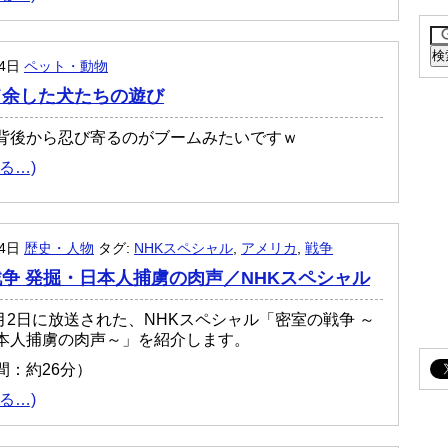
月4日
ペット・動物
て余した犬たちの遊び
背後から忍び寄るのがブームみたいですｗ
る…)
月4日
歴史・人物
タグ:
NHKスペシャル
,
アメリカ
,
戦争
争 発掘・日本人捕虜の肉声／NHKスペシャル
8月2日に放送された、NHKスペシャル「密室の戦争 ～
本人捕虜の肉声～」を紹介します。
間：約26分）
る…)