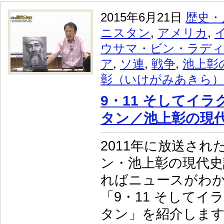
2015年6月21日
歴史・
ニスタン
,
アメリカ
,
ウサマ・ビン・ラデ
ア
,
ソ連
,
戦争
,
池上彰
彰（いけがみあきら）
9・11 そしてイ
タン／池上彰の現代
2011年に放送され
ン・池上彰の現代史
ればニュースがわか
「9・11 そしてイ
タン」を紹介しま