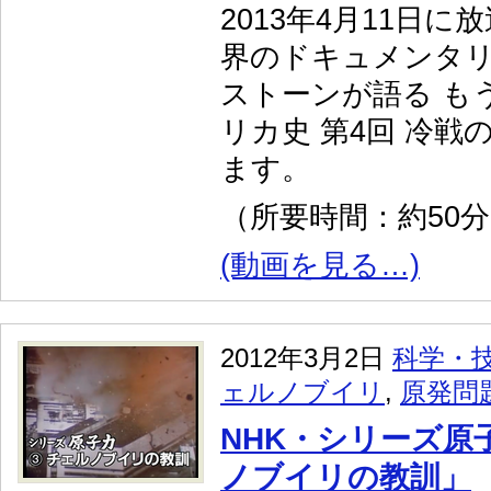
2013年4月11日に
界のドキュメンタ
ストーンが語る も
リカ史 第4回 冷戦
ます。
（所要時間：約50
(動画を見る…)
2012年3月2日
科学・
ェルノブイリ
,
原発問
NHK・シリーズ原
ノブイリの教訓」