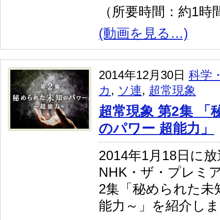
（所要時間：約1時間
(動画を見る…)
2014年12月30日
科学
カ
,
ソ連
,
超常現象
超常現象 第2集 
のパワー 超能力」
2014年1月18日に
NHK・ザ・プレミ
2集「秘められた未
能力～」を紹介しま