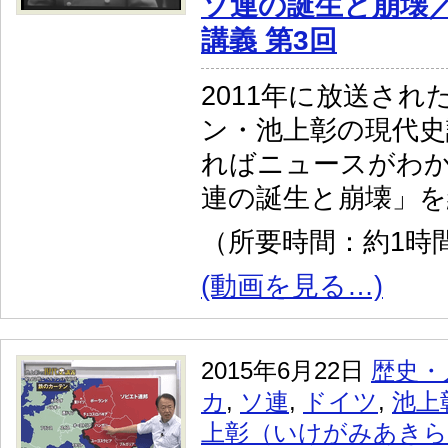
ソ連の誕生と崩壊
講義 第3回
2011年に放送され
ン・池上彰の現代史
ればニュースがわか
連の誕生と崩壊」を
（所要時間：約1時間
(動画を見る…)
2015年6月22日
歴史・
カ
,
ソ連
,
ドイツ
,
池上
上彰（いけがみあきら