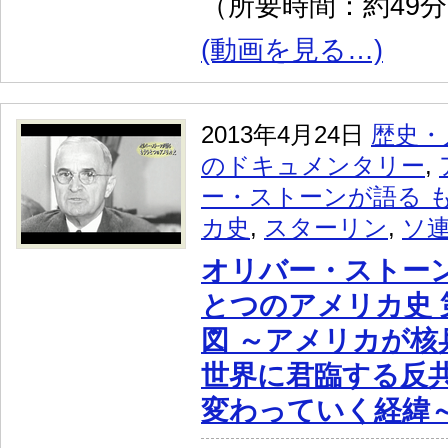
（所要時間：約49
(動画を見る…)
2013年4月24日
歴史・
のドキュメンタリー
,
ー・ストーンが語る 
カ史
,
スターリン
,
ソ
オリバー・ストーン
とつのアメリカ史 
図 ～アメリカが核
世界に君臨する反
変わっていく経緯