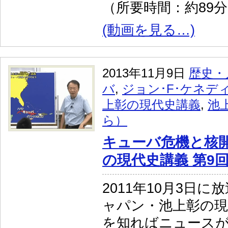
（所要時間：約89
(動画を見る…)
2013年11月9日
歴史・
バ
,
ジョン･F･ケネデ
上彰の現代史講義
,
池
ら）
キューバ危機と核
の現代史講義 第9
2011年10月3日に
ャパン・池上彰の現
を知ればニュースが