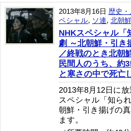
2013年8月16日
歴史・
ペシャル
,
ソ連
,
北朝
NHKスペシャル「
劇 ～北朝鮮・引き
／終戦のとき北朝
民間人のうち、約35
と寒さの中で死亡
2013年8月12日に
スペシャル「知られ
朝鮮・引き揚げの真
ます。