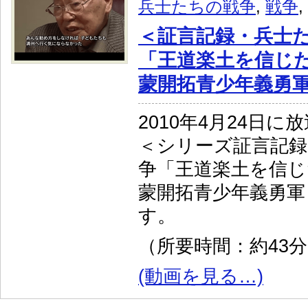
兵士たちの戦争
,
戦争
,
＜証言記録・兵士
「王道楽土を信じた
蒙開拓青少年義勇
2010年4月24日に
＜シリーズ証言記録
争「王道楽土を信じ
蒙開拓青少年義勇軍
す。
（所要時間：約43
(動画を見る…)