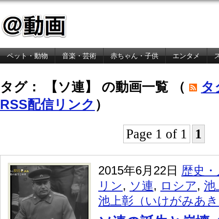
ペット・動物
音楽・芸術
赤ちゃん・子供
エンタメ
金融・経済
タグ： 【ソ連】 の動画一覧 （
タ
RSS配信リンク
）
Page 1 of 1
1
2015年6月22日
歴史・
リン
,
ソ連
,
ロシア
,
池
池上彰（いけがみあき