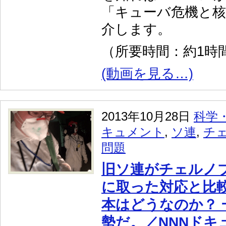
「キューバ危機と核
介します。
（所要時間：約1時間
(動画を見る…)
2013年10月28日
科学
キュメント
,
ソ連
,
チ
問題
旧ソ連がチェルノ
に取った対応と比
本はどうなのか？ 
勢だ。／NNNドキ