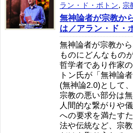
ラン・ド・ボトン
,
宗
無神論者が宗教か
は／アラン・ド・
無神論者が宗教か
ものにどんなもの
哲学者であり作家
トン氏が「無神論者
(無神論2.0)とし
宗教の悪い部分は
人間的な繋がりや儀
への要求を満たす
法や伝統など、宗教