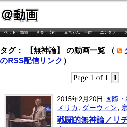
ペット・動物
音楽・芸術
赤ちゃん・子供
エンタメ
金融・経済
タグ： 【無神論】 の動画一覧 （
のRSS配信リンク
）
Page 1 of 1
1
2015年2月20日
国際・
メリカ
,
ダーウィン
,
戦闘的無神論／リ