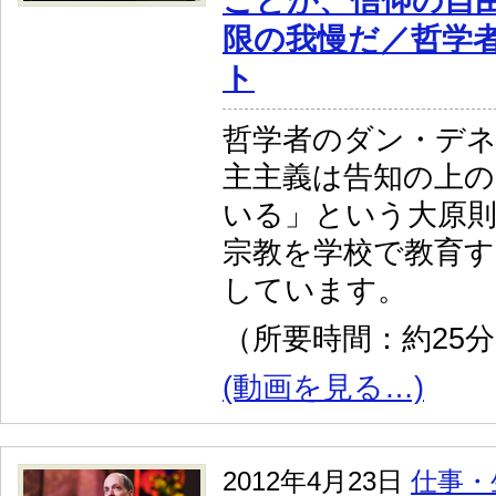
ことが、信仰の自
限の我慢だ／哲学者
ト
哲学者のダン・デ
主主義は告知の上
いる」という大原
宗教を学校で教育
しています。
（所要時間：約25
(動画を見る…)
2012年4月23日
仕事・