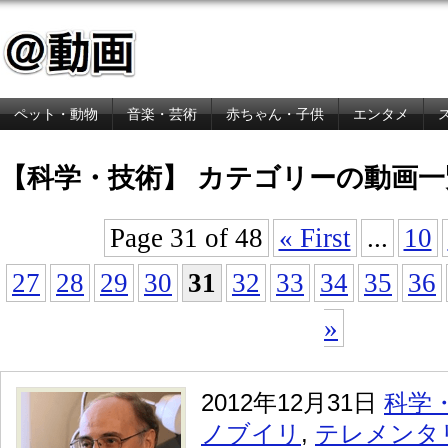
ペット・動物
音楽・芸術
赤ちゃん・子供
エンタメ
金融・経済
【科学・技術】 カテゴリーの動画一
Page 31 of 48
« First
...
10
27
28
29
30
31
32
33
34
35
36
»
2012年12月31日
科学
ノブイリ
,
テレメンタ