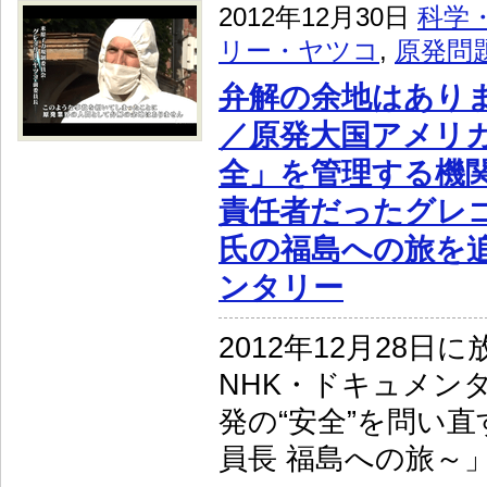
2012年12月30日
科学
リー・ヤツコ
,
原発問
弁解の余地はあり
／原発大国アメリ
全」を管理する機関
責任者だったグレ
氏の福島への旅を
ンタリー
2012年12月28日
NHK・ドキュメンタ
発の“安全”を問い直
員長 福島への旅～