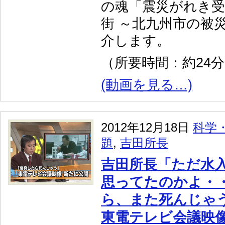
の魂「震災がれき
街 ～北九州市の被
介します。
（所要時間：約24
(動画を見る…)
2012年12月18日
科学
題
,
吉田所長
吉田所長「ただ水
思ってたのかよ・
ら、また死んじゃ
東電テレビ会議映像