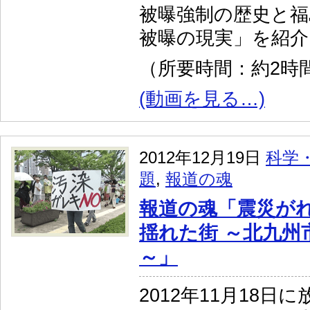
被曝強制の歴史と福
被曝の現実」を紹介
（所要時間：約2時間
(動画を見る…)
2012年12月19日
科学
題
,
報道の魂
報道の魂「震災が
揺れた街 ～北九州
～」
2012年11月18日