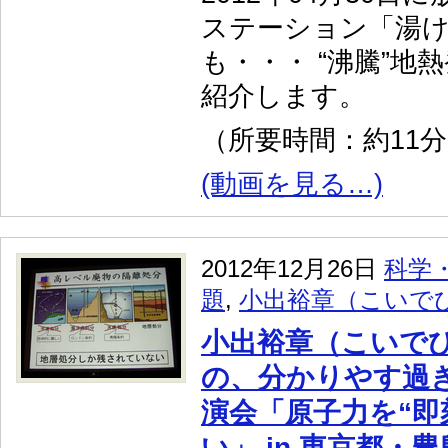
ステーション「湯
も・・・ “沸騰”地
紹介します。
（所要時間：約11
(動画を見る…)
2012年12月26日
科学
題
,
小出裕章（こいで
小出裕章（こいで
の、分かりやす過
演会「原子力を“即
い」 in 東京都・