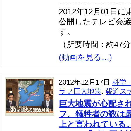
2012年12月01日
公開したテレビ会
す。
（所要時間：約47
(動画を見る…)
2012年12月17日
科学
ラフ巨大地震
,
報道ス
巨大地震が心配さ
フ。犠牲者の数は最
上と言われている