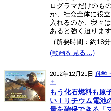
ログラマだけのも
か、社会全体に役
入れるのか、我々
あると強く迫りま
（所要時間：約18
(動画を見る…)
2012年12月21日
科学
＋
もう化石燃料も原
い！リチウム電池
量を確保できる「