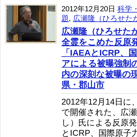
2012年12月20日
科学
題
,
広瀬隆（ひろせた
広瀬隆（ひろせた
全霊をこめた反原
「IAEAとICRP
アによる被曝強制
内の深刻な被曝の現実
県・郡山市
2012年12月14日
で開催された、広
し）氏による反原発・
とICRP、国際原