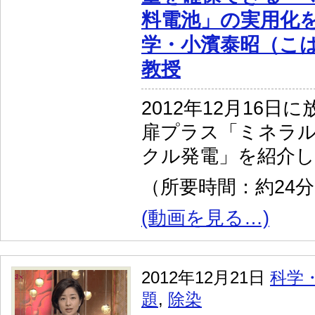
料電池」の実用化
学・小濱泰昭（こ
教授
2012年12月16日
扉プラス「ミネラ
クル発電」を紹介
（所要時間：約24
(動画を見る…)
2012年12月21日
科学
題
,
除染