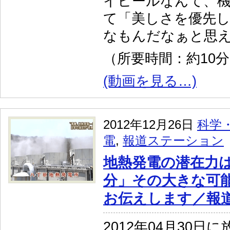
イヒールなんて、
て「美しさを優先
なもんだなぁと思
（所要時間：約10
(動画を見る…)
2012年12月26日
科学
電
,
報道ステーション
地熱発電の潜在力は
分」その大きな可
お伝えします／報
2012年04月30日