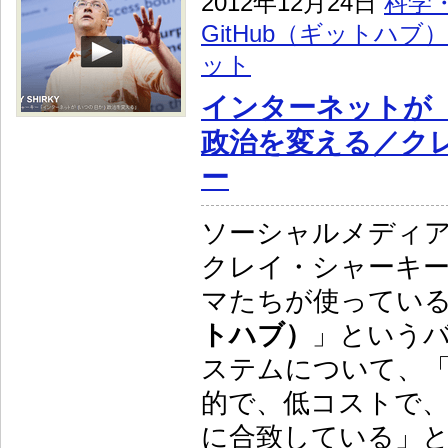
2012年12月24日
科学
GitHub（ギットハブ）
ット
インターネットが
政治を変える／ク
ー
ソーシャルメディ
クレイ・シャーキ
マたちが使ってい
トハブ）
」という
ステムについて、
的で、低コストで、
に合致している」