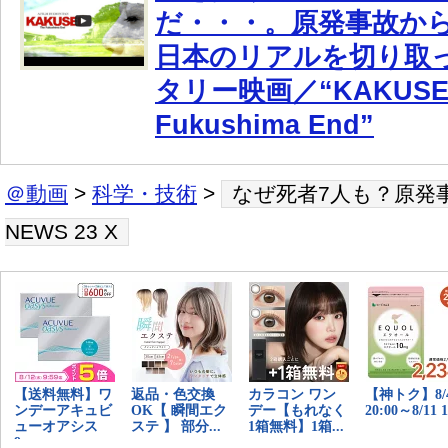
だ・・・。原発事故から
日本のリアルを切り取
タリー映画／“KAKUSEI:
Fukushima End”
＠動画
>
科学・技術
>
なぜ死者7人も？原発
NEWS 23 X