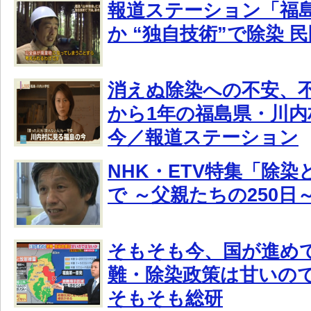
報道ステーション「福
か “独自技術”で除染 
消えぬ除染への不安、
から1年の福島県・川
今／報道ステーション
NHK・ETV特集「除
で ～父親たちの250日
そもそも今、国が進め
難・除染政策は甘いの
そもそも総研