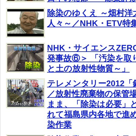
除染のゆくえ ～畑村洋
人々～／NHK・ETV特
NHK・サイエンスZER
発事故⑥＞ 「汚染を取
と土の放射性物質～」
テレメンタリー2012
／放射性廃棄物の保管
まま、「除染は必要」
れて福島県内各地で進
染作業