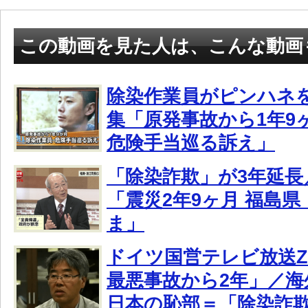
この動画を見た人は、こんな動画
除染作業員がピンハネ
集「原発事故から1年9
危険手当巡る訴え」
「除染詐欺」が3年延長／
「震災2年9ヶ月 福島
ま」
ドイツ国営テレビ放送Z
最悪事故から2年」／
日本の恥部＝「除染詐