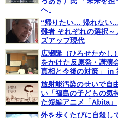
ろあき）氏 「未来を担
へ」
“帰りたい… 帰れない…
難者 それぞれの選択～
ズアップ現代
広瀬隆（ひろせたかし
をかけた反原発・講演
真相と今後の対策」 in
放射能汚染のせいで自
い「福島の子どもの気
た短編アニメ「Abita」
外を歩くたびに自殺し