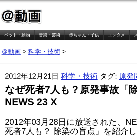
ペット・動物
音楽・芸術
赤ちゃん・子供
エンタメ
金融・経済
＠動画
>
科学・技術
>
2012年12月21日
科学・技術
タグ:
原発
なぜ死者7人も？原発事故「
NEWS 23 X
2012年03月28日に放送された、NE
死者7人も？ 除染の盲点」を紹介