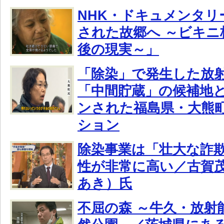
NHK・ドキュメンタリ
された故郷へ ～ビキニ
後の現実～」
「除染」で発生した放
「中間貯蔵」の候補地
ンされた福島県・大熊
ション
除染事業は「壮大な詐
性が非常に高い／古賀
あき）氏
不屈の森 ～牛久・放射