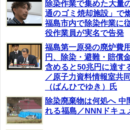
除染作業で集めた大量
通のゴミ焼却施設」で
福島市内で除染作業に
役作業員が実名で告発
福島第一原発の廃炉費用
円、除染・避難・賠償
含めると50兆円に達す
／原子力資料情報室共
（ばんひでゆき）氏
除染廃棄物は何処へ 中
れる福島／NNNドキュ