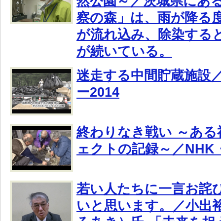
然公園～／茨城県にあ
察の森」は、雨が降る
が流れ込み、除染する
が続いている。
迷走する中間貯蔵施設
ー2014
終わりなき戦い ～ある
ェクトの記録～／NHK・
若い人たちに一言お詫
いと思います。／小出