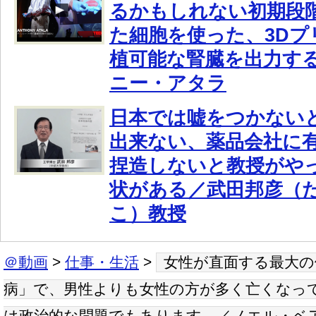
るかもしれない初期段
た細胞を使った、3Dプ
植可能な腎臓を出力す
ニー・アタラ
日本では嘘をつかない
出来ない、薬品会社に
捏造しないと教授がや
状がある／武田邦彦（
こ）教授
＠動画
>
仕事・生活
>
女性が直面する最大の
病」で、男性よりも女性の方が多く亡くなっ
は政治的な問題でもあります。／ノエル・ベ