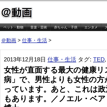
ペット・動物
音楽・芸術
赤ちゃん・子供
エンタメ
金融・経済
＠動画
>
仕事・生活
>
2013年12月18日
仕事・生活
タグ:
TED
女性が直面する最大の健康リ
病」で、男性よりも女性の方
っています。あと、これは政
もあります。／ノエル・ベア