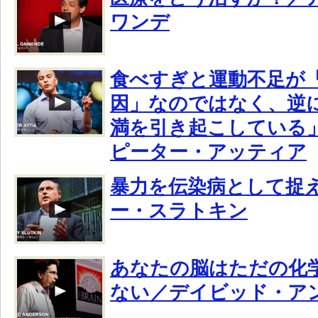
ワンデ
食べすぎと運動不足が
因」なのではなく、逆
満を引き起こしている
ピーター・アッティア
暴力を伝染病として捉
ー・スラトキン
あなたの脳はただの化
ない／デイビッド・ア