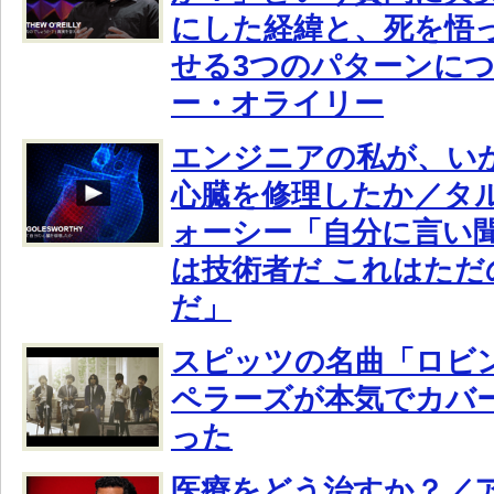
にした経緯と、死を悟
せる3つのパターンに
ー・オライリー
エンジニアの私が、い
心臓を修理したか／タ
ォーシー「自分に言い聞
は技術者だ これはただ
だ」
スピッツの名曲「ロビ
ペラーズが本気でカバ
った
医療をどう治すか？／