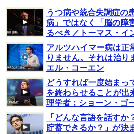
うつ病や統合失調症の
病」ではなく「脳の障
るべき／トーマス・イ
アルツハイマー病は正
りません。それは治り
エル・コーエン
どうすれば一度始まっ
を終わらせることが出
理学者：ショーン・ゴ
「どんな言語を話すか
貯蓄できるか？」が決