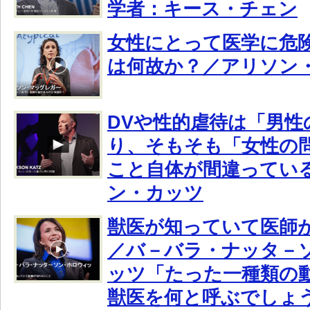
学者：キース・チェン
女性にとって医学に危
は何故か？／アリソン
DVや性的虐待は「男性
り、そもそも「女性の
こと自体が間違ってい
ン・カッツ
獣医が知っていて医師
／バ－バラ・ナッタ－
ッツ「たった一種類の
獣医を何と呼ぶでしょ