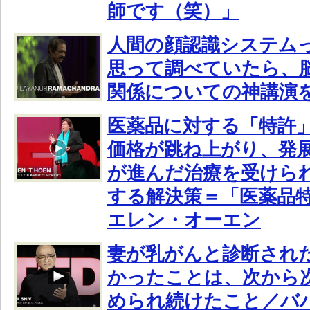
師です（笑）」
人間の顔認識システム
思って調べていたら、
関係についての神講演
医薬品に対する「特許
価格が跳ね上がり、発
が進んだ治療を受けら
する解決策＝「医薬品
エレン・オーエン
妻が乳がんと診断され
かったことは、次から
められ続けたこと／バ