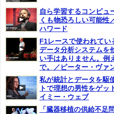
自ら学習するコンピュ
くも物恐ろしい可能性
ハワード
F1レースで使われてい
データ分析システムを
い手はありません。例
で。／ピーター・ヴァ
私が統計とデータを駆
トで理想の男性をゲッ
イミー・ウェブ
「臓器移植の供給不足