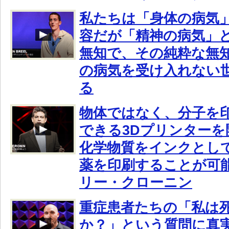
私たちは「身体の病気
容だが「精神の病気」
無知で、その純粋な無
の病気を受け入れない
る
物体ではなく、分子を
できる3Dプリンターを
化学物質をインクとし
薬を印刷することが可
リー・クローニン
重症患者たちの「私は
か？」という質問に真