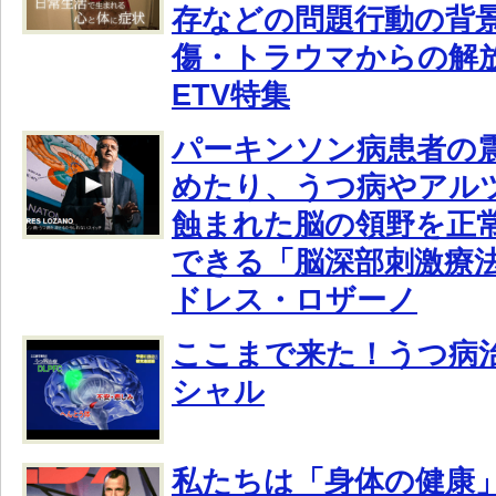
存などの問題行動の背
傷・トラウマからの解放
ETV特集
パーキンソン病患者の
めたり、うつ病やアル
蝕まれた脳の領野を正
できる「脳深部刺激療
ドレス・ロザーノ
ここまで来た！うつ病治
シャル
私たちは「身体の健康