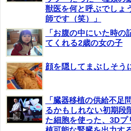
獣医を何と呼ぶでしょ
師です（笑）」
「お腹の中にいた時の
てくれる2歳の女の子
顔を隠してまぶしそう
「臓器移植の供給不足
るかもしれない初期段
た細胞を使った、3Dプ
植可能な腎臓を出力す