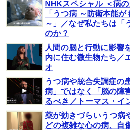
NHKスペシャル ＜病の
「うつ病 ～防衛本能が
～」／なぜ私たちは「
のか？
人間の脳と行動に影響
内に住む微生物たち／
オ
うつ病や統合失調症の
病」ではなく「脳の障
るべき／トーマス・イ
薬が効きづらいうつ病
どの複雑な心の病、自