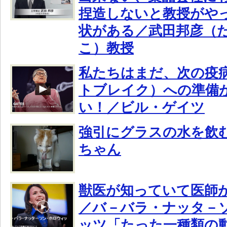
捏造しないと教授がや
状がある／武田邦彦（
こ）教授
私たちはまだ、次の疫
トブレイク）への準備
い！／ビル・ゲイツ
強引にグラスの水を飲
ちゃん
獣医が知っていて医師
／バ－バラ・ナッタ－
ッツ「たった一種類の