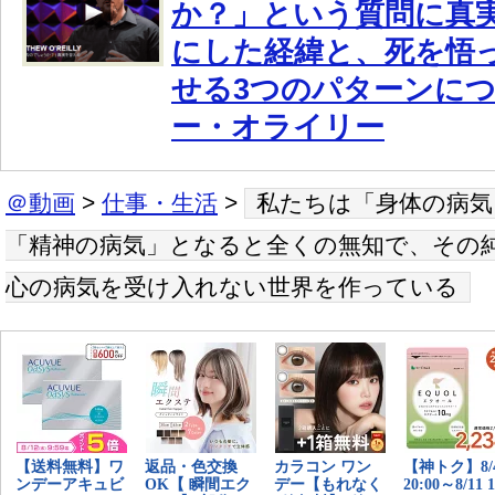
か？」という質問に真
にした経緯と、死を悟
せる3つのパターンに
ー・オライリー
＠動画
>
仕事・生活
>
私たちは「身体の病気
「精神の病気」となると全くの無知で、その
心の病気を受け入れない世界を作っている