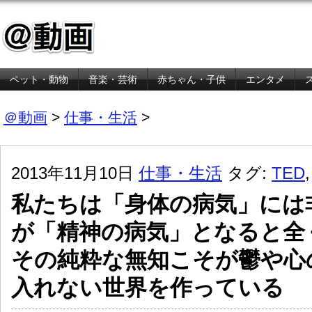
ペット・動物
音楽・芸術
赤ちゃん・子供
エンタメ
金融・経済
＠動画
>
仕事・生活
>
2013年11月10日
仕事・生活
タグ:
TED
私たちは「身体の病気」には
が「精神の病気」となると全
その純粋な無知こそが鬱や心
入れない世界を作っている