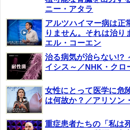
ニー・アタラ
アルツハイマー病は正
りません。それは治り
エル・コーエン
治る病気が治らない!?
イシス～／NHK・クロ
女性にとって医学に危
は何故か？／アリソン
重症患者たちの「私は