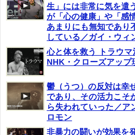
生」には非常に気を遣
が「心の健康」や「感
あまりにも無知であり
している／ガイ・ウィ
心と体を救う トラウマ
NHK・クローズアップ
鬱（うつ）の反対は幸
であり、その活力こそ
ら失われていった／ア
ロモン
非暴力の闘いが効果を