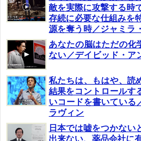
敵を実際に攻撃する時
存続に必要な仕組みを
源を奪う時／ジャミラ
あなたの脳はただの化
ない／デイビッド・ア
私たちは、もはや、読
結果をコントロールす
いコードを書いている
ラヴィン
日本では嘘をつかない
出来ない、薬品会社に