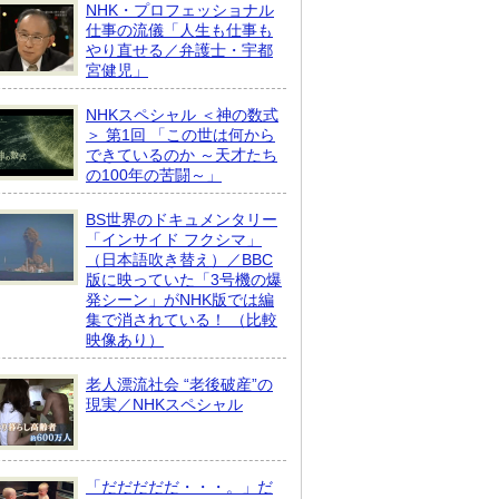
NHK・プロフェッショナル
仕事の流儀「人生も仕事も
やり直せる／弁護士・宇都
宮健児」
NHKスペシャル ＜神の数式
＞ 第1回 「この世は何から
できているのか ～天才たち
の100年の苦闘～」
BS世界のドキュメンタリー
「インサイド フクシマ」
（日本語吹き替え）／BBC
版に映っていた「3号機の爆
発シーン」がNHK版では編
集で消されている！ （比較
映像あり）
老人漂流社会 “老後破産”の
現実／NHKスペシャル
「だだだだだ・・・。」だ