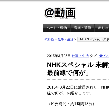
ペット・動物
音楽・芸術
赤ちゃ
金融・経済
＠動画
>
仕事・生活
>
NHKスペシャル 未
2015年3月23日
仕事・生活
タグ:
NHK
NHKスペシャル 未
最前線で何が」
2015年3月22日に放送された、N
線で何が」を紹介します。
（所要時間：約1時間13分）