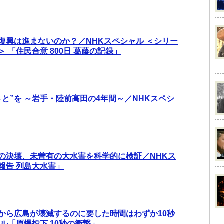
復興は進まないのか？／NHKスペシャル ＜シリー
 「住民合意 800日 葛藤の記録」
さと”を ～岩手・陸前高田の4年間～／NHKスペシ
の決壊、未曽有の大水害を科学的に検証／NHKス
報告 列島大水害」
から広島が壊滅するのに要した時間はわずか10秒
ル「原爆投下 10秒の衝撃」