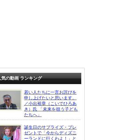
人気の動画 ランキング
若い人たちに一言お詫びを
申し上げたいと思います。
／小出裕章（こいでひろあ
き）氏 「未来を担う子ども
たちへ」
誕生日のサプライズ・プレ
ゼントで「今からディズニ
ーランドに行くわよ！」と