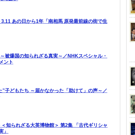
 3.11 あの日から1年「南相馬 原発最前線の街で生
 ～被爆国の知られざる真実～／NHKスペシャル・
メント
えた”子どもたち ～届かなかった「助けて」の声～／
 ＜知られざる大英博物館＞ 第2集 「古代ギリシャ
実」