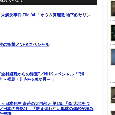
未解決事件 File 04 「オウム真理教 地下鉄サリン
件の衝撃／NHKスペシャル
“全村避難からの帰還”／NHKスペシャル「“帰
す ～福島・川内村の8か月～ 」
 ＜日本列島 奇跡の大自然＞ 第1集 「森 大地をつ
／日本の自然は、「数え切れない地球の偶然が積み
た奇跡」