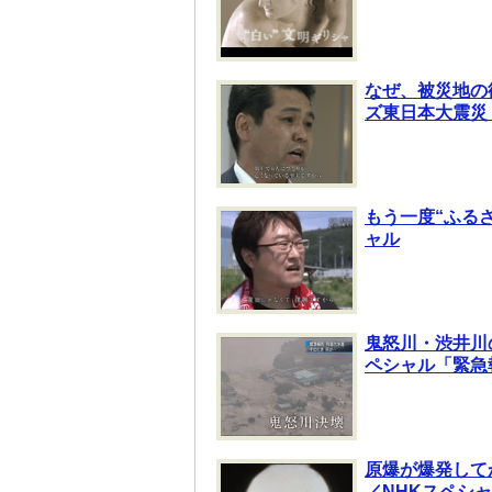
なぜ、被災地の
ズ東日本大震災＞
もう一度“ふる
ャル
鬼怒川・渋井川
ペシャル「緊急
原爆が爆発して
／NHKスペシャ