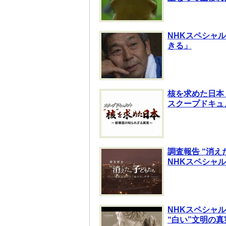
NHKスペシャル
きる」
核を求めた日本
スクープドキュ
調査報告 “消
NHKスペシャル
NHKスペシャル
“白い”文明の真