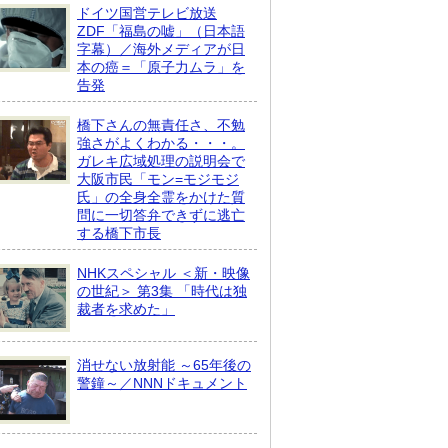
ドイツ国営テレビ放送
ZDF「福島の嘘」（日本語
字幕）／海外メディアが日
本の癌＝「原子力ムラ」を
告発
橋下さんの無責任さ、不勉
強さがよくわかる・・・。
ガレキ広域処理の説明会で
大阪市民「モン=モジモジ
氏」の全身全霊をかけた質
問に一切答弁できずに逃亡
する橋下市長
NHKスペシャル ＜新・映像
の世紀＞ 第3集 「時代は独
裁者を求めた」
消せない放射能 ～65年後の
警鐘～／NNNドキュメント