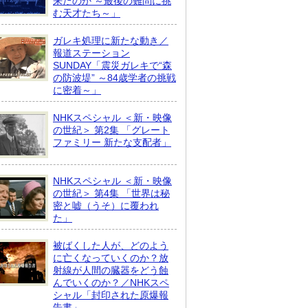
来たのか ～最後の難問に挑
む天才たち～」
ガレキ処理に新たな動き／
報道ステーション
SUNDAY「震災ガレキで“森
の防波堤” ～84歳学者の挑戦
に密着～」
NHKスペシャル ＜新・映像
の世紀＞ 第2集 「グレート
ファミリー 新たな支配者」
NHKスペシャル ＜新・映像
の世紀＞ 第4集 「世界は秘
密と嘘（うそ）に覆われ
た」
被ばくした人が、どのよう
に亡くなっていくのか？放
射線が人間の臓器をどう蝕
んでいくのか？／NHKスペ
シャル「封印された原爆報
告書」