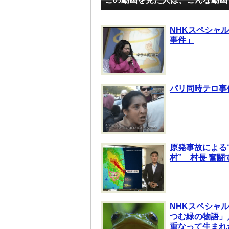
NHKスペシャル 
事件」
パリ同時テロ事
原発事故による
村” 村長 奮闘
NHKスペシャル
つむ緑の物語」
重なって生まれ