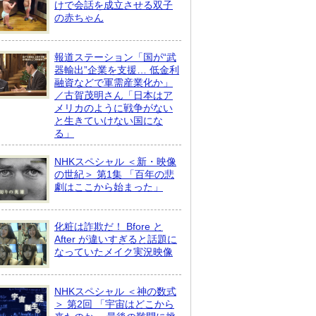
けで会話を成立させる双子
の赤ちゃん
報道ステーション「国が“武
器輸出”企業を支援… 低金利
融資などで軍需産業化か」
／古賀茂明さん「日本はア
メリカのように戦争がない
と生きていけない国にな
る」
NHKスペシャル ＜新・映像
の世紀＞ 第1集 「百年の悲
劇はここから始まった」
化粧は詐欺だ！ Bfore と
After が違いすぎると話題に
なっていたメイク実況映像
NHKスペシャル ＜神の数式
＞ 第2回 「宇宙はどこから