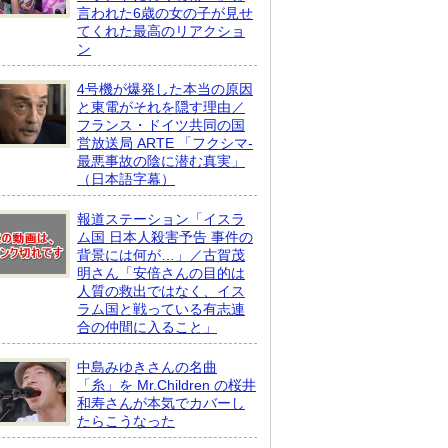
言われた6歳の女の子が見せ
てくれた最高のリアクショ
ン
4号機が爆発した本当の原因
と東電がそれを隠す理由／
フランス・ドイツ共同の国
営放送局 ARTE 「フクシマ-
最悪事故の陰に潜む真実」
（日本語字幕）
報道ステーション「イスラ
ム国 日本人殺害予告 事件の
背景には何が…」／古賀茂
明さん「安倍さんの目的は
人質の救出ではなく、イス
ラム国と戦っている有志連
合の仲間に入ること」
中島みゆきさんの名曲
「糸」を Mr.Children の桜井
和寿さんが本気でカバーし
たらこうなった