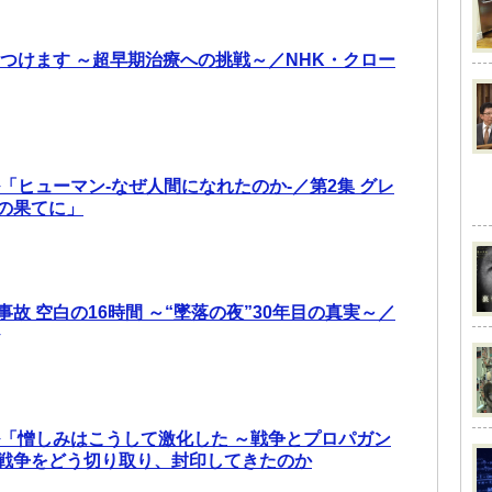
見つけます ～超早期治療への挑戦～／NHK・クロー
「ヒューマン-なぜ人間になれたのか-／第2集 グレ
の果てに」
故 空白の16時間 ～“墜落の夜”30年目の真実～／
ル「憎しみはこうして激化した ～戦争とプロパガン
戦争をどう切り取り、封印してきたのか