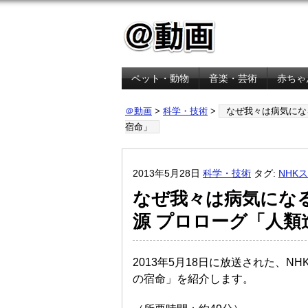
ペット・動物
音楽・芸術
赤ちゃ
金融・経済
＠動画
>
科学・技術
>
なぜ我々は病気になる
宿命」
2013年5月28日
科学・技術
タグ:
NHK
なぜ我々は病気になる
源 プロローグ「人類
2013年5月18日に放送された、N
の宿命」を紹介します。