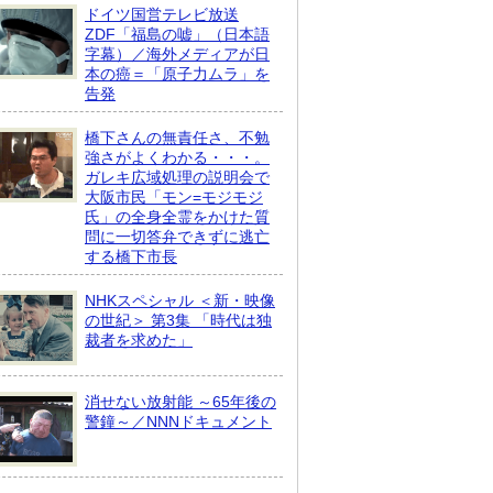
ドイツ国営テレビ放送
ZDF「福島の嘘」（日本語
字幕）／海外メディアが日
本の癌＝「原子力ムラ」を
告発
橋下さんの無責任さ、不勉
強さがよくわかる・・・。
ガレキ広域処理の説明会で
大阪市民「モン=モジモジ
氏」の全身全霊をかけた質
問に一切答弁できずに逃亡
する橋下市長
NHKスペシャル ＜新・映像
の世紀＞ 第3集 「時代は独
裁者を求めた」
消せない放射能 ～65年後の
警鐘～／NNNドキュメント