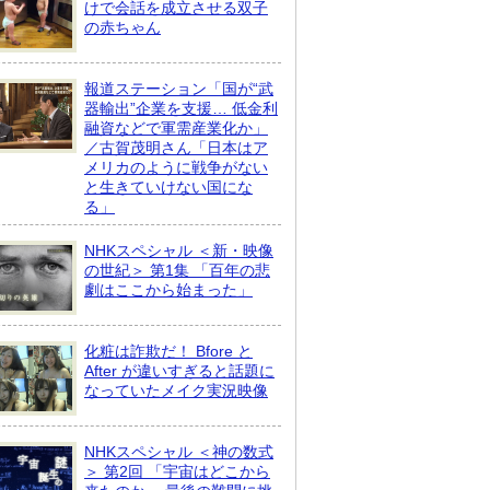
けで会話を成立させる双子
の赤ちゃん
報道ステーション「国が“武
器輸出”企業を支援… 低金利
融資などで軍需産業化か」
／古賀茂明さん「日本はア
メリカのように戦争がない
と生きていけない国にな
る」
NHKスペシャル ＜新・映像
の世紀＞ 第1集 「百年の悲
劇はここから始まった」
化粧は詐欺だ！ Bfore と
After が違いすぎると話題に
なっていたメイク実況映像
NHKスペシャル ＜神の数式
＞ 第2回 「宇宙はどこから