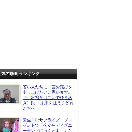
人気の動画 ランキング
若い人たちに一言お詫びを
申し上げたいと思います。
／小出裕章（こいでひろあ
き）氏 「未来を担う子ども
たちへ」
誕生日のサプライズ・プレ
ゼントで「今からディズニ
ーランドに行くわよ！」と