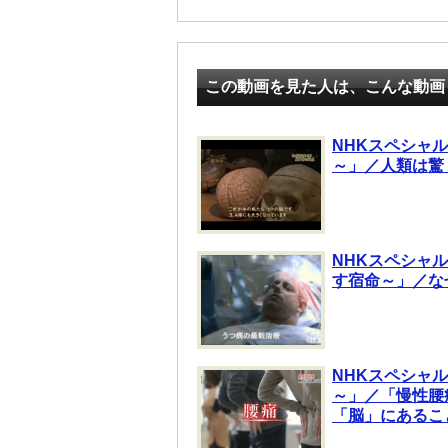
この動画を見た人は、こんな動画
NHKスペシャル
～」／人類は驚
NHKスペシャル
す宿命～」／な
NHKスペシャ
～」／「慢性腰
「脳」にあるこ