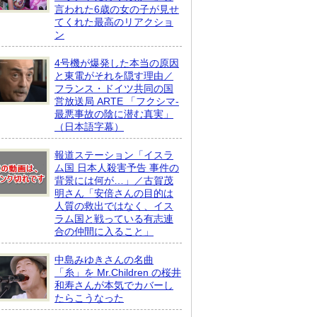
言われた6歳の女の子が見せ
てくれた最高のリアクショ
ン
4号機が爆発した本当の原因
と東電がそれを隠す理由／
フランス・ドイツ共同の国
営放送局 ARTE 「フクシマ-
最悪事故の陰に潜む真実」
（日本語字幕）
報道ステーション「イスラ
ム国 日本人殺害予告 事件の
背景には何が…」／古賀茂
明さん「安倍さんの目的は
人質の救出ではなく、イス
ラム国と戦っている有志連
合の仲間に入ること」
中島みゆきさんの名曲
「糸」を Mr.Children の桜井
和寿さんが本気でカバーし
たらこうなった