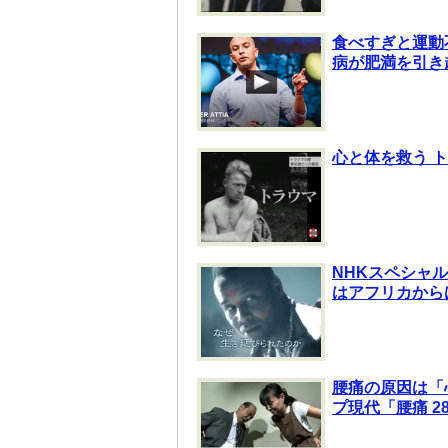
食べすぎと運動
病が肥満を引き
心と体を救う 
NHKスペシャル
はアフリカから
腰痛の原因は「
プ現代「腰痛 2