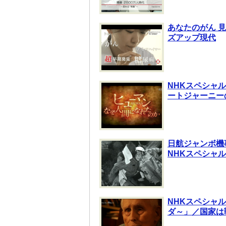
あなたのがん 
ズアップ現代
NHKスペシャル
ートジャーニー
日航ジャンボ機事
NHKスペシャル
NHKスペシャ
ダ～」／国家は