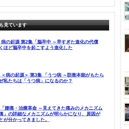
も見ています
 病の起源 第2集「脳卒中 ～早すぎた進化の代償
くほど脳卒中を起こすよう進化した
 ＜病の起源＞ 第3集 「うつ病 ～防衛本能がもたら
ぜ私たちは「うつ病」になるのか？
ル「腰痛・治療革命 ～見えてきた痛みのメカニズム
痛」の詳細なメカニズムが明らかになり、原因が
とが分かってきました。