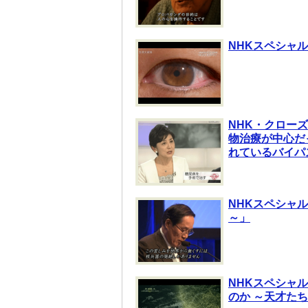
NHKスペシャル
NHK・クロー
物治療が中心だ
れているバイパ
NHKスペシャ
～」
NHKスペシャル
のか ～天才たち