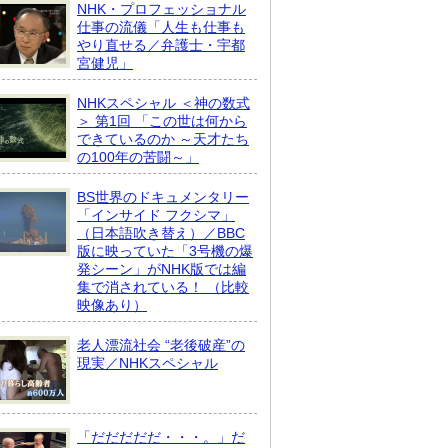
NHK・プロフェッショナル
仕事の流儀「人生も仕事も
やり直せる／弁護士・宇都
宮健児」
NHKスペシャル ＜神の数式
＞ 第1回 「この世は何から
できているのか ～天才たち
の100年の苦闘～」
BS世界のドキュメンタリー
「インサイド フクシマ」
（日本語吹き替え）／BBC
版に映っていた「3号機の爆
発シーン」がNHK版では編
集で消されている！ （比較
映像あり）
老人漂流社会 “老後破産”の
現実／NHKスペシャル
「だだだだだ・・・。」だ