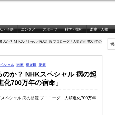
ん・子供
エンタメ
スポーツ
科学・技術
歴史・人物
のか？ NHKスペシャル 病の起源 プロローグ「人類進化700万年の
現
スペシャル
,
医療
,
糖尿病
,
腰痛
のか？ NHKスペシャル 病の起
進化700万年の宿命」
HKスペシャル 病の起源 プロローグ「人類進化700万年