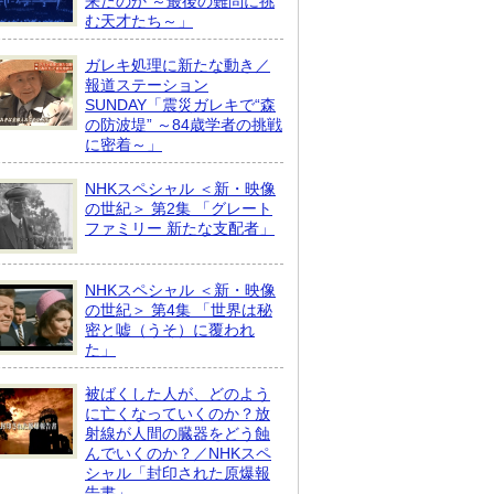
来たのか ～最後の難問に挑
む天才たち～」
ガレキ処理に新たな動き／
報道ステーション
SUNDAY「震災ガレキで“森
の防波堤” ～84歳学者の挑戦
に密着～」
NHKスペシャル ＜新・映像
の世紀＞ 第2集 「グレート
ファミリー 新たな支配者」
NHKスペシャル ＜新・映像
の世紀＞ 第4集 「世界は秘
密と嘘（うそ）に覆われ
た」
被ばくした人が、どのよう
に亡くなっていくのか？放
射線が人間の臓器をどう蝕
んでいくのか？／NHKスペ
シャル「封印された原爆報
告書」