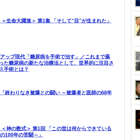
 ＜生命大躍進＞ 第1集 「そして“目”が生まれた」
ズアップ現代「糖尿病を手術で治す」／これまで薬
った糖尿病の新たな治療法として、世界的に注目さ
ス手術とは？
ル「終わりなき被爆との闘い ～被爆者と医師の68年
 ＜神の数式＞ 第1回 「この世は何からできている
の100年の苦闘～」