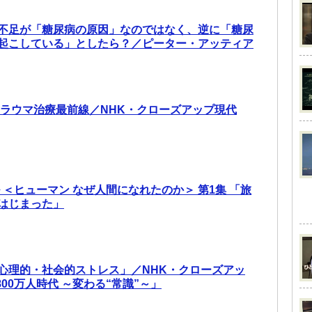
不足が「糖尿病の原因」なのではなく、逆に「糖尿
起こしている」としたら？／ピーター・アッティア
トラウマ治療最前線／NHK・クローズアップ現代
 ＜ヒューマン なぜ人間になれたのか＞ 第1集 「旅
はじまった」
心理的・社会的ストレス」／NHK・クローズアッ
800万人時代 ～変わる“常識”～」