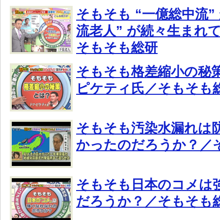
そもそも “一億総中流”
流老人” が続々生まれ
そもそも総研
そもそも格差縮小の秘策
ピケティ氏／そもそも
そもそも汚染水漏れは
かったのだろうか？／
そもそも日本のコメは
だろうか？／そもそも