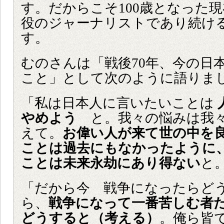
す。だからこそ100歳となった
役のジャーナリストであり続け
す。
むのさんは「戦後70年、今の日
こと」として次のように語りま
「私は日本人に言いたいことは
やめよう
と。我々の悩みは我々
えて。
お偉い人が来て世の中を
ことは過去にもなかったように
ことは未来永劫にあり得ない
と
「だから今 戦争になったらど
ら、
戦争になって一番苦しむ者た
どうすると（考える）
。俺ら皆で