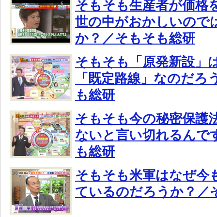
そもそも生産者が価格
世の中がおかしいので
か？／そもそも総研
そもそも「原発新設」
「既定路線」なのだろ
も総研
そもそも今の秘密保護
ないと言い切れるんで
も総研
そもそも米軍はなぜ今
ているのだろうか？／