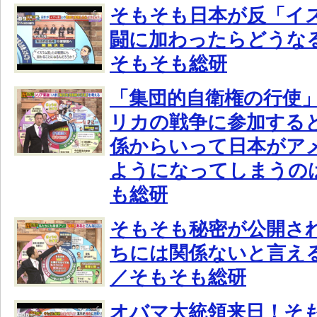
そもそも日本が反「イ
闘に加わったらどうな
そもそも総研
「集団的自衛権の行使
リカの戦争に参加する
係からいって日本がア
ようになってしまうの
も総研
そもそも秘密が公開さ
ちには関係ないと言え
／そもそも総研
オバマ大統領来日！そも