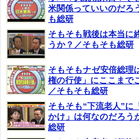
米関係っていいのだろ
も総研
そもそも戦後は本当に
うか？／そもそも総研
そもそもナゼ安倍総理
権の行使」にここまで
／そもそも総研
そもそも“下流老人”に
かけ」は何なのだろう
総研