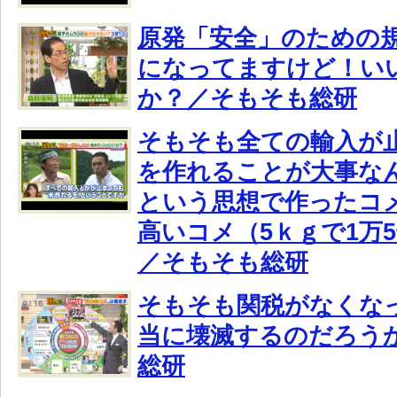
原発「安全」のための
になってますけど！い
か？／そもそも総研
そもそも全ての輸入が
を作れることが大事な
という思想で作ったコ
高いコメ（5ｋｇで1万
／そもそも総研
そもそも関税がなくな
当に壊滅するのだろう
総研