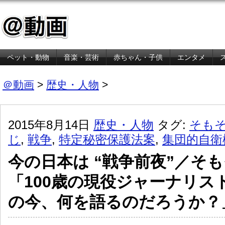
ペット・動物
音楽・芸術
赤ちゃん・子供
エンタメ
金融・経済
＠動画
>
歴史・人物
>
2015年8月14日
歴史・人物
タグ:
そも
じ
,
戦争
,
特定秘密保護法案
,
集団的自衛
今の日本は “戦争前夜”／そ
「100歳の現役ジャーナリス
の今、何を語るのだろうか？