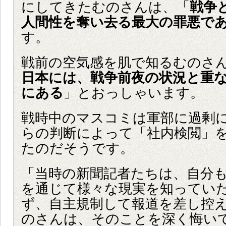
にしてきたむのさんは、「
戦争
人間性を奪い去る最大の罪悪で
す。
戦前の空気感を肌で知るむのさ
日本には、戦争前夜の状況と重
にある
」とおっしゃいます。
戦時中のマスコミは軍部に過剰
らの判断によって「社内検閲」
たのだそうです。
「当時の新聞記者たちは、自分
を通じて様々な現実を知ってい
ず、自主規制して報道を差し控
のさんは、そのことを深く悔い