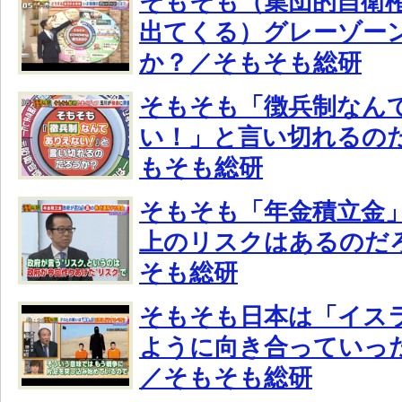
そもそも（集団的自衛
出てくる）グレーゾー
か？／そもそも総研
そもそも「徴兵制なん
い！」と言い切れるの
もそも総研
そもそも「年金積立金
上のリスクはあるのだ
そも総研
そもそも日本は「イスラ
ように向き合っていっ
／そもそも総研