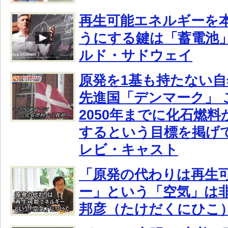
再生可能エネルギーを
うにする鍵は「蓄電池
ルド・サドウェイ
原発を1基も持たない
先進国「デンマーク」 
2050年までに化石燃
するという目標を掲げて
レビ・キャスト
「原発の代わりは再生
ー」という「空気」は
邦彦（たけだくにひこ