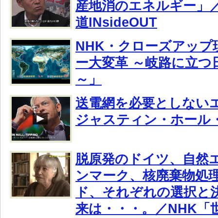
産地消のエネルギー」／
道INsideOUT
NHK・クローズアップ
ー大変革 ～岐路に立つ
～」
送電網を必要としない
ジャスティン・ホール
脱原発のドイツ、自然
ンマーク、核廃棄物処
ド、それぞれの選択と
来は・・・。／NHK「