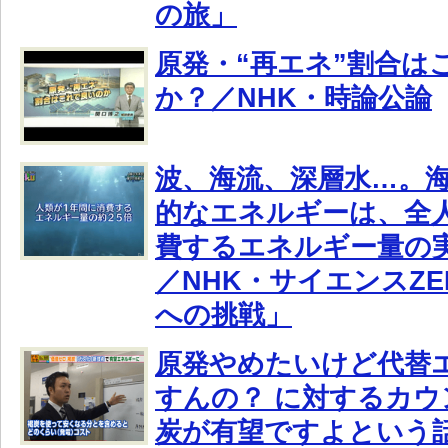
の旅」
原発・“再エネ”割合は
か？／NHK・時論公論
波、海流、深層水…。
的なエネルギーは、全
費するエネルギー量の実
／NHK・サイエンスZ
への挑戦」
原発やめたいけど代替
すんの？ に対するカ
炭が有望ですよという話