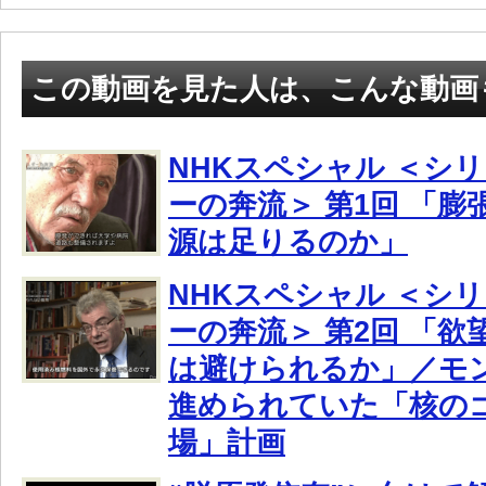
この動画を見た人は、こんな動画
NHKスペシャル ＜シ
ーの奔流＞ 第1回 「
源は足りるのか」
NHKスペシャル ＜シ
ーの奔流＞ 第2回 「
は避けられるか」／モ
進められていた「核の
場」計画