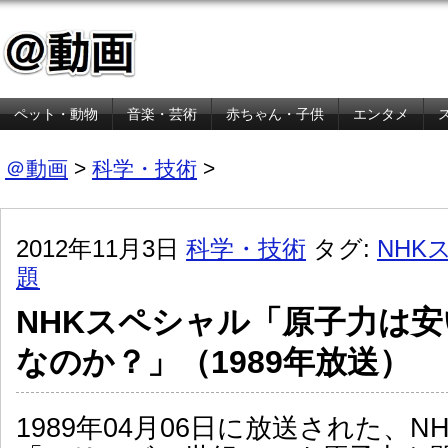
ペット・動物
音楽・芸術
赤ちゃん・子供
エンタメ
金融・経済
＠動画
>
科学・技術
>
2012年11月3日
科学・技術
タグ:
NHK
題
NHKスペシャル「原子力は
なのか？」（1989年放送）
1989年04月06日に放送された、