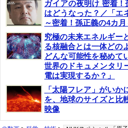
ガイアの夜明け 密着！
はどうなった？／「エ
～密着！孫正義の4カ月
究極の未来エネルギー
る核融合とは一体どの
どんな可能性を秘めて
世界のドキュメンタリー
電は実現するか？」
「太陽フレア」がいか
を、地球のサイズと比
映像