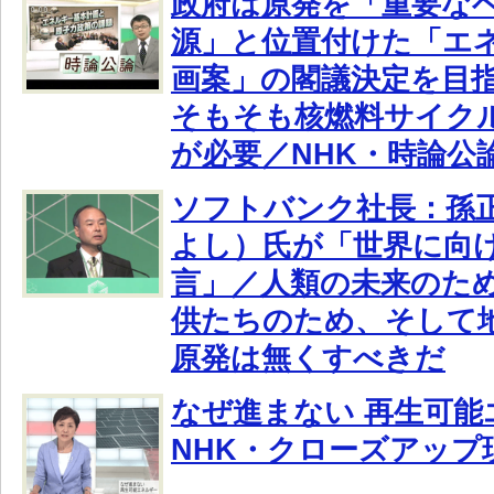
政府は原発を「重要な
源」と位置付けた「エ
画案」の閣議決定を目
そもそも核燃料サイク
が必要／NHK・時論公
ソフトバンク社長：孫
よし）氏が「世界に向
言」／人類の未来のた
供たちのため、そして
原発は無くすべきだ
なぜ進まない 再生可能
NHK・クローズアップ