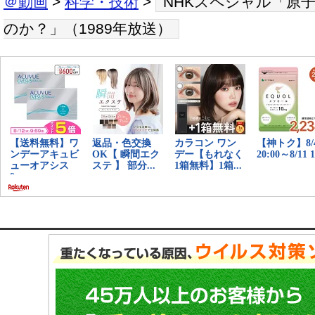
＠動画
>
科学・技術
>
NHKスペシャル「原
のか？」（1989年放送）