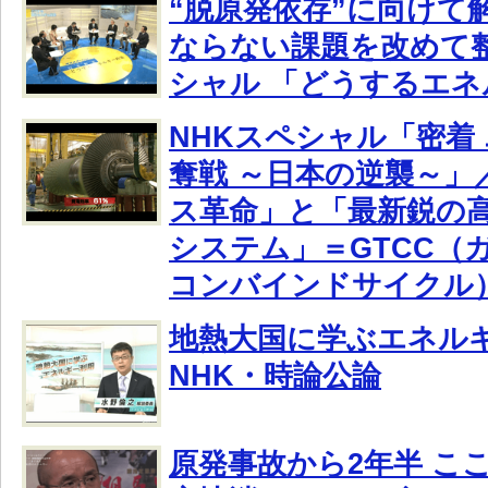
“脱原発依存”に向けて
ならない課題を改めて整
シャル 「どうするエネ
NHKスペシャル「密着
奪戦 ～日本の逆襲～」
ス革命」と「最新鋭の
システム」＝GTCC（
コンバインドサイクル
地熱大国に学ぶエネル
NHK・時論公論
原発事故から2年半 こ