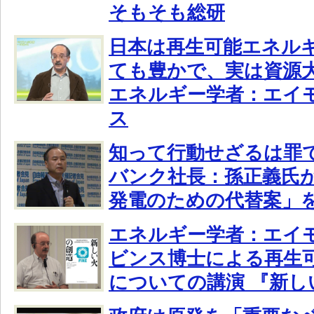
そもそも総研
日本は再生可能エネル
ても豊かで、実は資源
エネルギー学者：エイ
ス
知って行動せざるは罪
バンク社長：孫正義氏
発電のための代替案」
エネルギー学者：エイ
ビンス博士による再生
についての講演 『新し