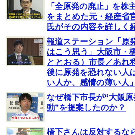
「全原発の廃止」を株
をまとめた元・経産省
氏がその内容を詳しく
報道ステーション「原発
はこう思う」大阪市・
ととおる）市長／あれ
後に原発を恐れない人
い人か、感情の薄い人
なぜ橋下市長が“大飯原
動”を提案したのか？
橋下さんは反対するな