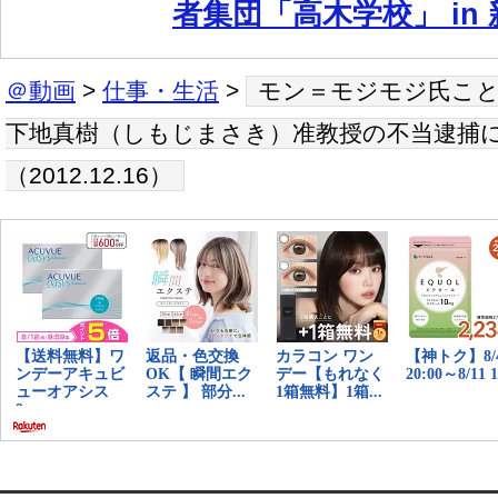
者集団「高木学校」 in 
＠動画
>
仕事・生活
>
モン＝モジモジ氏こと
下地真樹（しもじまさき）准教授の不当逮捕
（2012.12.16）