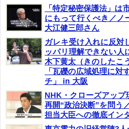
「特定秘密保護法」は
にもって行くべき／ノ
大江健三郎さん
ガレキ受け入れに反対
ッパリ理解できない人
木下黄太（きのしたこ
「瓦礫の広域処理に対
チ」 in 大阪
NHK・クローズアップ
再開“政治決断”を問う
担当大臣への徹底イン
東京電力の旧経営陣3人