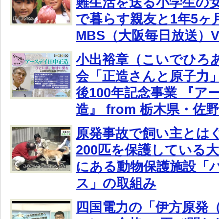
難生活を送る小学生の
で暮らす親友と1年5ヶ
MBS（大阪毎日放送）V
小出裕章（こいでひろ
会「正造さんと原子力」 
後100年記念事業 『ア
造』 from 栃木県・佐
原発事故で飼い主とは
200匹を保護している
にある動物保護施設「
ス」の取組み
四国電力の「伊方原発