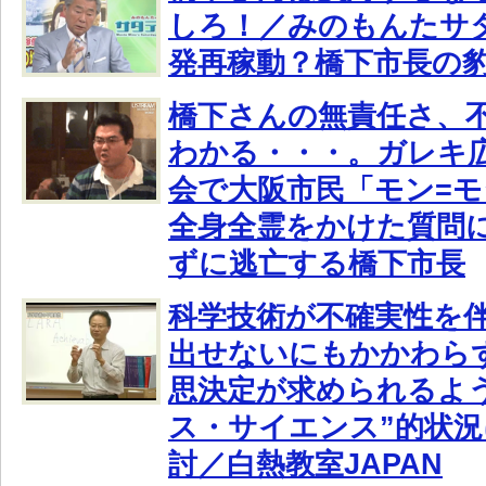
しろ！／みのもんたサ
発再稼動？橋下市長の
橋下さんの無責任さ、
わかる・・・。ガレキ
会で大阪市民「モン=
全身全霊をかけた質問
ずに逃亡する橋下市長
科学技術が不確実性を
出せないにもかかわら
思決定が求められるよ
ス・サイエンス”的状
討／白熱教室JAPAN