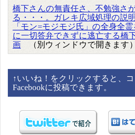
橋下さんの無責任さ、不勉強さ
る・・・。ガレキ広域処理の説
「モン=モジモジ氏」の全身全霊
に一切答弁できずに逃亡する橋下市
画
（別ウィンドウで開きます
↑
いいね！をクリックすると、コ
Facebookに投稿できます。