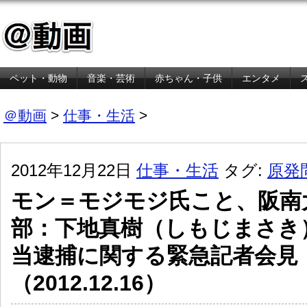
ペット・動物
音楽・芸術
赤ちゃん・子供
エンタメ
金融・経済
＠動画
>
仕事・生活
>
2012年12月22日
仕事・生活
タグ:
原発
モン＝モジモジ氏こと、阪南
部：下地真樹（しもじまさき
当逮捕に関する緊急記者会見
（2012.12.16）