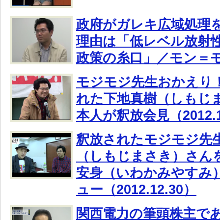
政府がガレキ広域処理
理由は「低レベル放射
政策の糸口」／モン＝
モジモジ先生おかえり
れた下地真樹（しもじ
本人が釈放会見（2012.1
釈放されたモジモジ先
（しもじまさき）さんを
安身（いわかみやすみ
ュー（2012.12.30）
関西電力の筆頭株主で