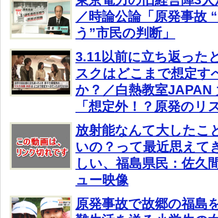
／時論公論「原発事故 
う”市民の判断」
3.11以前に立ち返っ
スクはどこまで想定す
か？／白熱教室JAPAN
「想定外！？原発のリ
放射能なんて大したこ
いの？って最近思えて
しい、福島県民：佐久
ュー映像
原発事故で故郷の福島