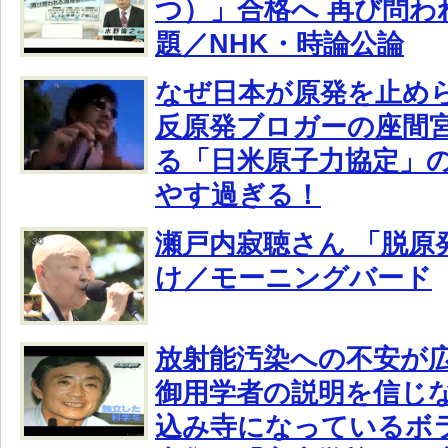
つ）」合格へ 再び問わ
題／NHK・時論公論
なぜ日本が原発を止め
反原発ブロガーの座間
る「日米原子力協定」
やす過ぎる！
瀬戸内寂聴さん 「脱原
け／モーニングバード
放射能汚染への不安が
御用学者の説明を信じ
込み寺になっているボ