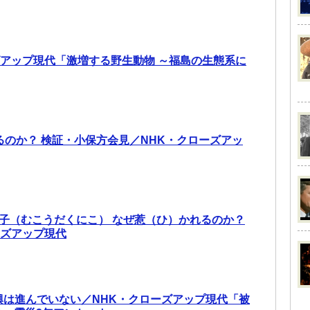
ズアップ現代「激増する野生動物 ～福島の生態系に
あるのか？ 検証・小保方会見／NHK・クローズアッ
邦子（むこうだくにこ） なぜ惹（ひ）かれるのか？
ーズアップ現代
興は進んでいない／NHK・クローズアップ現代「被