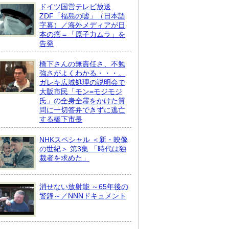
ドイツ国営テレビ放送
ZDF「福島の嘘」（日本語
字幕）／海外メディアが日
本の癌＝「原子力ムラ」を
告発
橋下さんの無責任さ、不勉
強さがよくわかる・・・。
ガレキ広域処理の説明会で
大阪市民「モン=モジモジ
氏」の全身全霊をかけた質
問に一切答弁できずに逃亡
する橋下市長
NHKスペシャル ＜新・映像
の世紀＞ 第3集 「時代は独
裁者を求めた」
消せない放射能 ～65年後の
警鐘～／NNNドキュメント