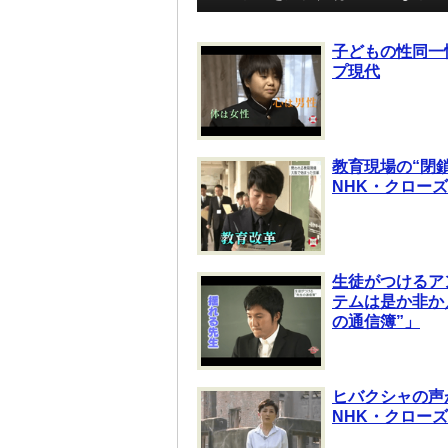
子どもの性同一
プ現代
教育現場の“閉
NHK・クロー
生徒がつけるア
テムは是か非か
の通信簿”」
ヒバクシャの声が
NHK・クロー