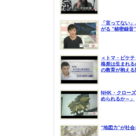
「言ってない」
がる “秘密録音
＜トマ・ピケテ
格差は生まれる
の教育が抱える
NHK・クロー
められるか～」
“地図力”が社