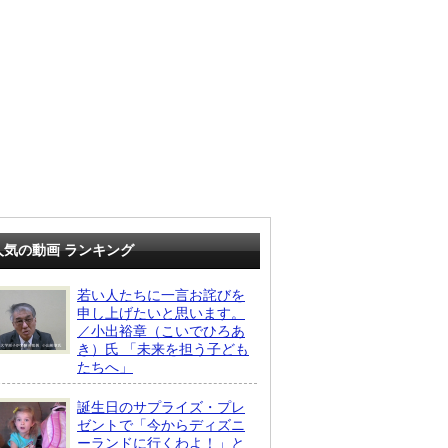
人気の動画 ランキング
若い人たちに一言お詫びを
申し上げたいと思います。
／小出裕章（こいでひろあ
き）氏 「未来を担う子ども
たちへ」
誕生日のサプライズ・プレ
ゼントで「今からディズニ
ーランドに行くわよ！」と