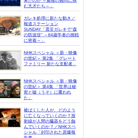
来たのか ～最後の難問に挑
む天才たち～」
ガレキ処理に新たな動き／
報道ステーション
SUNDAY「震災ガレキで“森
の防波堤” ～84歳学者の挑戦
に密着～」
NHKスペシャル ＜新・映像
の世紀＞ 第2集 「グレート
ファミリー 新たな支配者」
NHKスペシャル ＜新・映像
の世紀＞ 第4集 「世界は秘
密と嘘（うそ）に覆われ
た」
被ばくした人が、どのよう
に亡くなっていくのか？放
射線が人間の臓器をどう蝕
んでいくのか？／NHKスペ
シャル「封印された原爆報
告書」