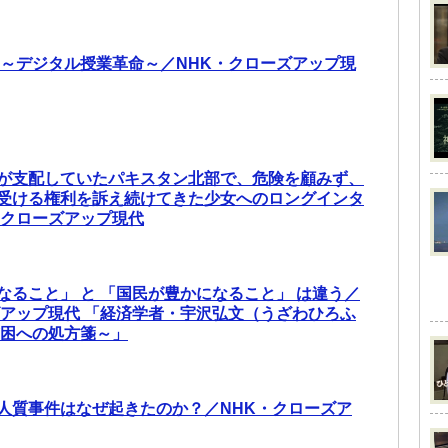
 ～デジタル授業革命～／NHK・クローズアップ現
が支配していたパキスタン北部で、危険を顧みず、
受ける権利を訴え続けてきた少女へのロングインタ
・クローズアップ現代
なること」 と 「国民が豊かになること」 は違う／
ズアップ現代 「経済学者・宇沢弘文（うざわひろふ
貧困への処方箋～」
人質事件はなぜ起きたのか？／NHK・クローズア