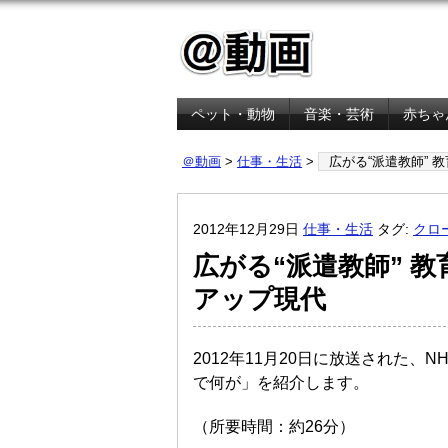
ペット・動物
音楽・芸術
赤ちゃ
金融・経済
＠動画
>
仕事・生活
>
広がる“派遣教師” 
2012年12月29日
仕事・生活
タグ:
クロ
広がる“派遣教師” 
アップ現代
2012年11月20日に放送された、
で何が」を紹介します。
（所要時間：約26分）