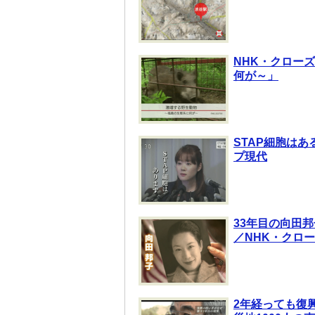
NHK・クロー
何が～」
STAP細胞は
プ現代
33年目の向田
／NHK・クロ
2年経っても復