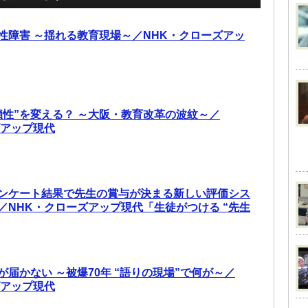
性障害 ～揺れる教育現場～／NHK・クローズアッ
鎖性”を変える？ ～大阪・教育改革の波紋～／
ズアップ現代
ンケート結果で先生の賞与が決まる新しい評価シス
／NHK・クローズアップ現代「生徒がつける “先生
届かない ～被爆70年 “語りの現場”で何が～／
ズアップ現代