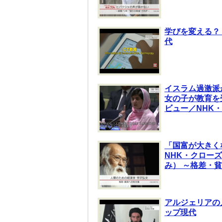
学びを変える？
代
イスラム過激派
女の子が教育を
ビュー／NHK
「国富が大きく
NHK・クロー
み） ～格差・
アルジェリアの
ップ現代