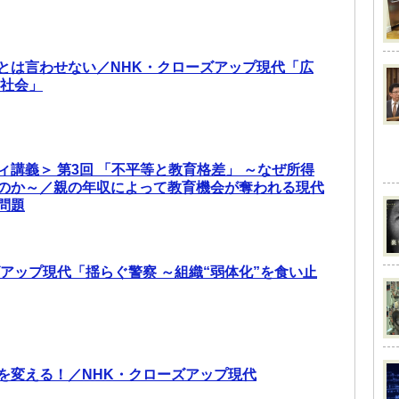
とは言わせない／NHK・クローズアップ現代「広
”社会」
ィ講義＞ 第3回 「不平等と教育格差」 ～なぜ所得
のか～／親の年収によって教育機会が奪われる現代
問題
ズアップ現代「揺らぐ警察 ～組織“弱体化”を食い止
会を変える！／NHK・クローズアップ現代