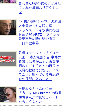
言われた6歳の女の子が見せ
てくれた最高のリアクショ
ン
4号機が爆発した本当の原因
と東電がそれを隠す理由／
フランス・ドイツ共同の国
営放送局 ARTE 「フクシマ-
最悪事故の陰に潜む真実」
（日本語字幕）
報道ステーション「イスラ
ム国 日本人殺害予告 事件の
背景には何が…」／古賀茂
明さん「安倍さんの目的は
人質の救出ではなく、イス
ラム国と戦っている有志連
合の仲間に入ること」
中島みゆきさんの名曲
「糸」を Mr.Children の桜井
和寿さんが本気でカバーし
たらこうなった