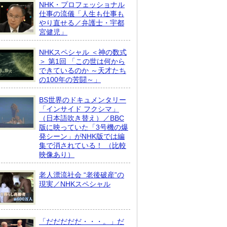
NHK・プロフェッショナル
仕事の流儀「人生も仕事も
やり直せる／弁護士・宇都
宮健児」
NHKスペシャル ＜神の数式
＞ 第1回 「この世は何から
できているのか ～天才たち
の100年の苦闘～」
BS世界のドキュメンタリー
「インサイド フクシマ」
（日本語吹き替え）／BBC
版に映っていた「3号機の爆
発シーン」がNHK版では編
集で消されている！ （比較
映像あり）
老人漂流社会 “老後破産”の
現実／NHKスペシャル
「だだだだだ・・・。」だ