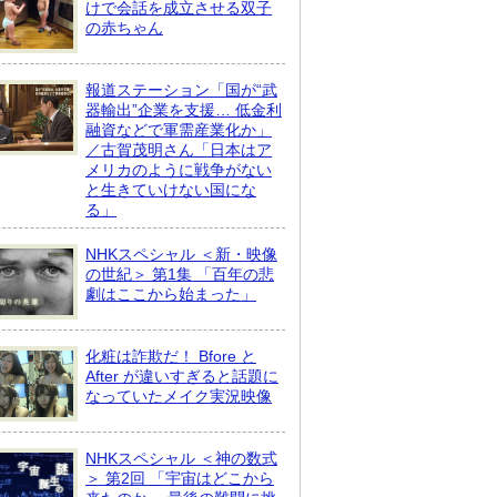
けで会話を成立させる双子
の赤ちゃん
報道ステーション「国が“武
器輸出”企業を支援… 低金利
融資などで軍需産業化か」
／古賀茂明さん「日本はア
メリカのように戦争がない
と生きていけない国にな
る」
NHKスペシャル ＜新・映像
の世紀＞ 第1集 「百年の悲
劇はここから始まった」
化粧は詐欺だ！ Bfore と
After が違いすぎると話題に
なっていたメイク実況映像
NHKスペシャル ＜神の数式
＞ 第2回 「宇宙はどこから