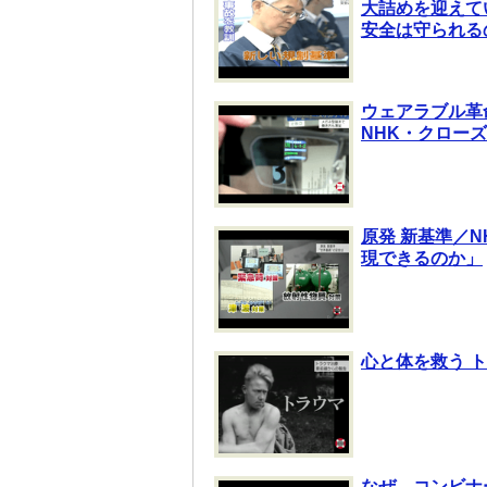
大詰めを迎えて
安全は守られる
ウェアラブル革
NHK・クロー
原発 新基準／
現できるのか」
心と体を救う 
なぜ、コンビナ