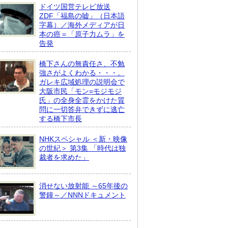
ドイツ国営テレビ放送
ZDF「福島の嘘」（日本語
字幕）／海外メディアが日
本の癌＝「原子力ムラ」を
告発
橋下さんの無責任さ、不勉
強さがよくわかる・・・。
ガレキ広域処理の説明会で
大阪市民「モン=モジモジ
氏」の全身全霊をかけた質
問に一切答弁できずに逃亡
する橋下市長
NHKスペシャル ＜新・映像
の世紀＞ 第3集 「時代は独
裁者を求めた」
消せない放射能 ～65年後の
警鐘～／NNNドキュメント