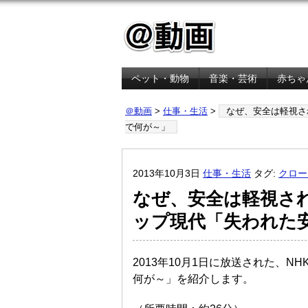
ペット・動物
音楽・芸術
赤ちゃ
金融・経済
＠動画
>
仕事・生活
>
なぜ、安全は軽視さ
で何が～」
2013年10月3日
仕事・生活
タグ:
クロー
なぜ、安全は軽視さ
ップ現代「失われた安
2013年10月1日に放送された、N
何が～」を紹介します。