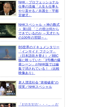
NHK・プロフェッショナル
仕事の流儀「人生も仕事も
やり直せる／弁護士・宇都
宮健児」
NHKスペシャル ＜神の数式
＞ 第1回 「この世は何から
できているのか ～天才たち
の100年の苦闘～」
BS世界のドキュメンタリー
「インサイド フクシマ」
（日本語吹き替え）／BBC
版に映っていた「3号機の爆
発シーン」がNHK版では編
集で消されている！ （比較
映像あり）
老人漂流社会 “老後破産”の
現実／NHKスペシャル
「だだだだだ・・・。」だ