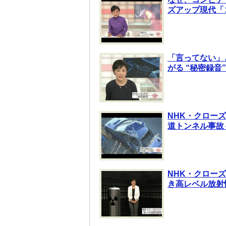
ズアップ現代「
「言ってない」
がる “秘密録音
NHK・クロー
道トンネル事故
NHK・クロー
き高レベル放射