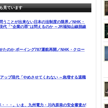
も見ています
問うことが出来ない日本の法制度の限界／NHK・
現代「“企業の罪”は問えるのか ～JR福知山線脱線
せたのか ボーイング787運航再開／NHK・クロー
ズアップ現代「やめさせてくれない ～急増する退職
年・・・。いま、九州電力・川内原発の安全審査が