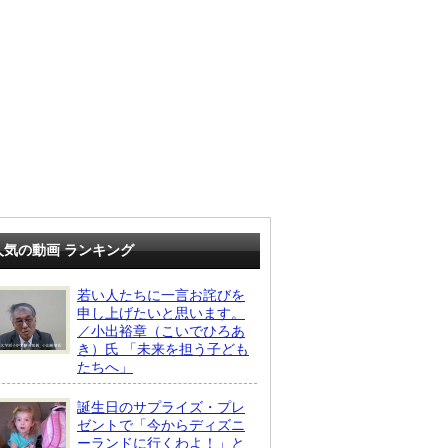
人気の動画 ランキング
若い人たちに一言お詫びを
申し上げたいと思います。
／小出裕章（こいでひろあ
き）氏 「未来を担う子ども
たちへ」
誕生日のサプライズ・プレ
ゼントで「今からディズニ
ーランドに行くわよ！」と