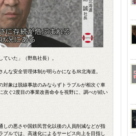
していた」（野島社長）。
さんな安全管理体制が明らかになるJR北海道。
の対象は脱線事故のみならずトラブルが相次ぐ車
に次ぐ2度目の事業改善命令を視野に、調べが続い
通しの悪さや国鉄民営化以後の人員削減などが指
ラブルでは、高速化によるサービス向上を目指し