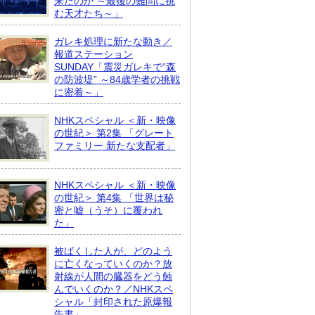
来たのか ～最後の難問に挑
む天才たち～」
ガレキ処理に新たな動き／
報道ステーション
SUNDAY「震災ガレキで“森
の防波堤” ～84歳学者の挑戦
に密着～」
NHKスペシャル ＜新・映像
の世紀＞ 第2集 「グレート
ファミリー 新たな支配者」
NHKスペシャル ＜新・映像
の世紀＞ 第4集 「世界は秘
密と嘘（うそ）に覆われ
た」
被ばくした人が、どのよう
に亡くなっていくのか？放
射線が人間の臓器をどう蝕
んでいくのか？／NHKスペ
シャル「封印された原爆報
告書」