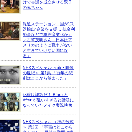
けで会話を成立させる双子
の赤ちゃん
報道ステーション「国が“武
器輸出”企業を支援… 低金利
融資などで軍需産業化か」
／古賀茂明さん「日本はア
メリカのように戦争がない
と生きていけない国にな
る」
NHKスペシャル ＜新・映像
の世紀＞ 第1集 「百年の悲
劇はここから始まった」
化粧は詐欺だ！ Bfore と
After が違いすぎると話題に
なっていたメイク実況映像
NHKスペシャル ＜神の数式
＞ 第2回 「宇宙はどこから