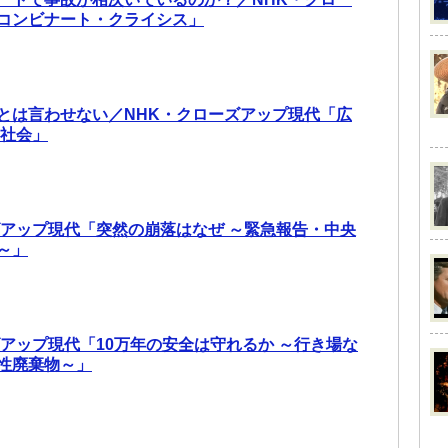
コンビナート・クライシス」
とは言わせない／NHK・クローズアップ現代「広
”社会」
ズアップ現代「突然の崩落はなぜ ～緊急報告・中央
～」
ズアップ現代「10万年の安全は守れるか ～行き場な
性廃棄物～」