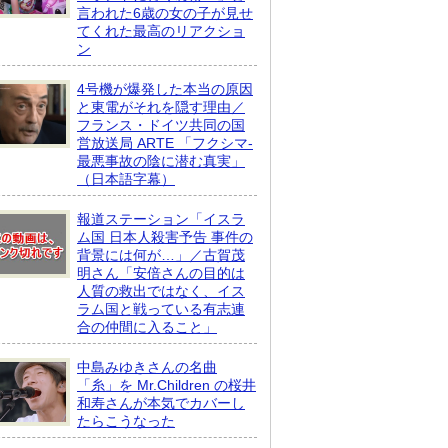
言われた6歳の女の子が見せ
てくれた最高のリアクショ
ン
4号機が爆発した本当の原因
と東電がそれを隠す理由／
フランス・ドイツ共同の国
営放送局 ARTE 「フクシマ-
最悪事故の陰に潜む真実」
（日本語字幕）
報道ステーション「イスラ
ム国 日本人殺害予告 事件の
背景には何が…」／古賀茂
明さん「安倍さんの目的は
人質の救出ではなく、イス
ラム国と戦っている有志連
合の仲間に入ること」
中島みゆきさんの名曲
「糸」を Mr.Children の桜井
和寿さんが本気でカバーし
たらこうなった