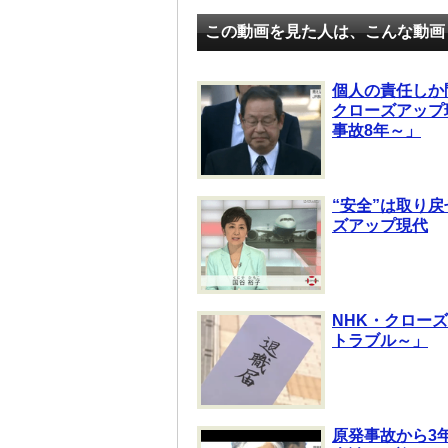
この動画を見た人は、こんな動画
個人の責任しか
クローズアップ
事故8年～」
“安全”は取り戻
ズアップ現代
NHK・クロー
トラブル～」
原発事故から3