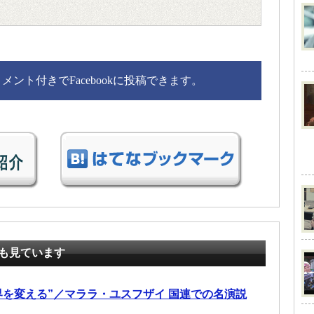
ント付きでFacebookに投稿できます。
も見ています
界を変える”／マララ・ユスフザイ 国連での名演説