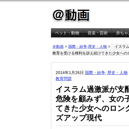
ペット・動物
音楽・芸術
赤ちゃ
金融・経済
＠動画
>
国際・紛争
,
歴史・人物
>
イスラ
教育を受ける権利を訴え続けてきた少女への
2014年1月26日
国際・紛争
,
歴史・人物
教育問題
イスラム過激派が支
危険を顧みず、女の
てきた少女へのロン
ズアップ現代