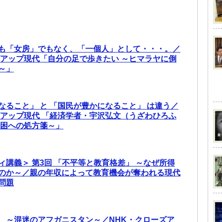
も「女房」でもなく、「一個人」として・・・。／
ズアップ現代「自分の足で歩きたい ～ヒマラヤに倒
～」
なること」 と 「国民が豊かになること」 は違う／
ズアップ現代 「経済学者・宇沢弘文（うざわひろふ
貧困への処方箋～」
ィ講義＞ 第3回 「不平等と教育格差」 ～なぜ所得
のか～／親の年収によって教育機会が奪われる現代
問題
 ～混迷のアフガニスタン～／NHK・クローズア