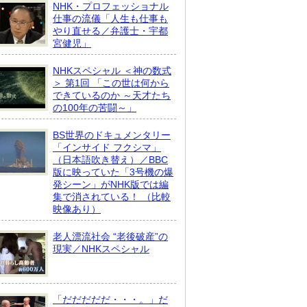
NHK・プロフェッショナル
仕事の流儀「人生も仕事も
やり直せる／弁護士・宇都
宮健児」
NHKスペシャル ＜神の数式
＞ 第1回 「この世は何から
できているのか ～天才たち
の100年の苦闘～」
BS世界のドキュメンタリー
「インサイド フクシマ」
（日本語吹き替え）／BBC
版に映っていた「3号機の爆
発シーン」がNHK版では編
集で消されている！ （比較
映像あり）
老人漂流社会 “老後破産”の
現実／NHKスペシャル
「だだだだだ・・・。」だ