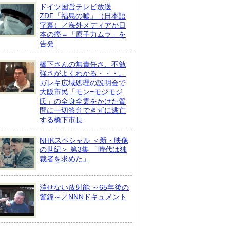
ドイツ国営テレビ放送
ZDF「福島の嘘」（日本語
字幕）／海外メディアが日
本の癌＝「原子力ムラ」を
告発
橋下さんの無責任さ、不勉
強さがよくわかる・・・。
ガレキ広域処理の説明会で
大阪市民「モン=モジモジ
氏」の全身全霊をかけた質
問に一切答弁できずに逃亡
する橋下市長
NHKスペシャル ＜新・映像
の世紀＞ 第3集 「時代は独
裁者を求めた」
消せない放射能 ～65年後の
警鐘～／NNNドキュメント