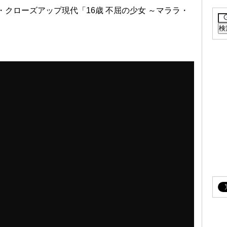
K・クローズアップ現代「16歳 不屈の少女 ～マララ・
。