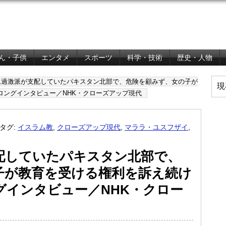
ん・子供
エンタメ
スポーツ
科学・技術
歴史・人物
ム過激派が支配していたパキスタン北部で、危険を顧みず、女の子が
現
ロングインタビュー／NHK・クローズアップ現代
タグ:
イスラム教
,
クローズアップ現代
,
マララ・ユスフザイ
,
配していたパキスタン北部で、
子が教育を受ける権利を訴え続け
グインタビュー／NHK・クロー