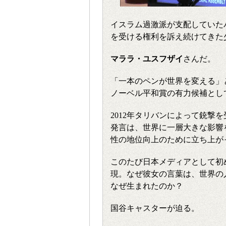
イスラム過激派が支配していた
を受ける権利を訴え続けてきた
マララ・ユスフザイ
さんだ。
「一本のペンが世界を変える」
ノーベル平和賞の有力候補とし
2012年タリバンによって銃撃
発言は、世界に一層大きな影響
性の地位向上のために立ち上が
このたび日本メディアとして初
現。なぜ彼女の言葉は、世界の
なぜ生まれたのか？
国谷キャスターが迫る。