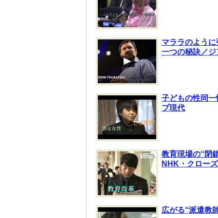
マララのように
一つの秘訣／ジ
子どもの性同一
プ現代
教育現場の“閉
NHK・クロー
広がる“派遣教