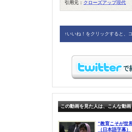
引用元：
クローズアップ現代
↑
いいね！をクリックすると、コメ
この動画を見た人は、こんな動画
“教育こそが世
（日本語字幕）