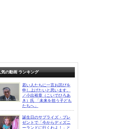
人気の動画 ランキング
若い人たちに一言お詫びを
申し上げたいと思います。
／小出裕章（こいでひろあ
き）氏 「未来を担う子ども
たちへ」
誕生日のサプライズ・プレ
ゼントで「今からディズニ
ーランドに行くわよ！」と