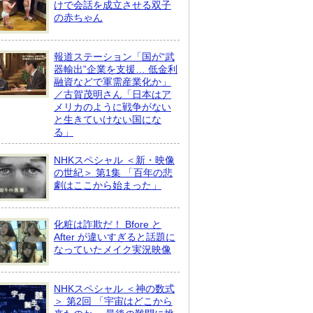
けで会話を成立させる双子
の赤ちゃん
報道ステーション「国が“武
器輸出”企業を支援… 低金利
融資などで軍需産業化か」
／古賀茂明さん「日本はア
メリカのように戦争がない
と生きていけない国にな
る」
NHKスペシャル ＜新・映像
の世紀＞ 第1集 「百年の悲
劇はここから始まった」
化粧は詐欺だ！ Bfore と
After が違いすぎると話題に
なっていたメイク実況映像
NHKスペシャル ＜神の数式
＞ 第2回 「宇宙はどこから