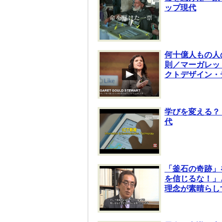
ップ現代
何十億人もの人
則／マーガレット
クトデザイン・
学びを変える？
代
「釜石の奇跡」
を信じるな！」
理念が素晴らし