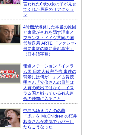
言われた6歳の女の子が見せ
てくれた最高のリアクショ
ン
4号機が爆発した本当の原因
と東電がそれを隠す理由／
フランス・ドイツ共同の国
営放送局 ARTE 「フクシマ-
最悪事故の陰に潜む真実」
（日本語字幕）
報道ステーション「イスラ
ム国 日本人殺害予告 事件の
背景には何が…」／古賀茂
明さん「安倍さんの目的は
人質の救出ではなく、イス
ラム国と戦っている有志連
合の仲間に入ること」
中島みゆきさんの名曲
「糸」を Mr.Children の桜井
和寿さんが本気でカバーし
たらこうなった