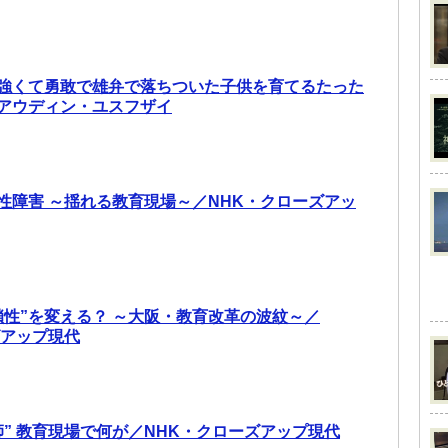
強くて勇敢で雄弁で落ちついた子供を育てるたった
アウディン・ユスフザイ
性障害 ～揺れる教育現場～／NHK・クローズアッ
鎖性”を変える？ ～大阪・教育改革の波紋～／
ズアップ現代
師” 教育現場で何が／NHK・クローズアップ現代