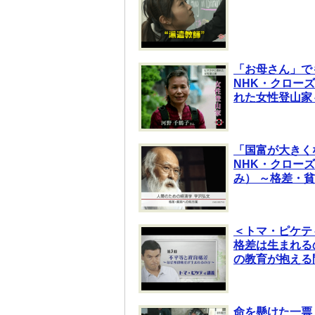
「お母さん」で
NHK・クロー
れた女性登山家
「国富が大きく
NHK・クロー
み） ～格差・
＜トマ・ピケテ
格差は生まれる
の教育が抱える
命を懸けた一票