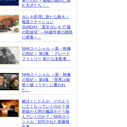
来たのか ～最後の難問に挑
む天才たち～」
ガレキ処理に新たな動き／
報道ステーション
SUNDAY「震災ガレキで“森
の防波堤” ～84歳学者の挑戦
に密着～」
NHKスペシャル ＜新・映像
の世紀＞ 第2集 「グレート
ファミリー 新たな支配者」
NHKスペシャル ＜新・映像
の世紀＞ 第4集 「世界は秘
密と嘘（うそ）に覆われ
た」
被ばくした人が、どのよう
に亡くなっていくのか？放
射線が人間の臓器をどう蝕
んでいくのか？／NHKスペ
シャル「封印された原爆報
告書」