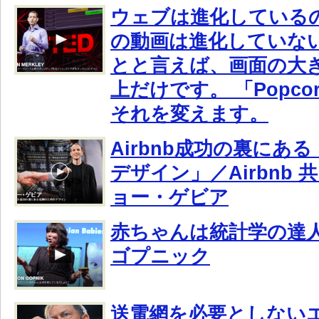
ウェブは進化している
の動画は進化していな
とと言えば、画面の大
上だけです。 「Popcor
それを変えます。
Airbnb成功の裏にあ
デザイン」／Airbnb
ョー・ゲビア
赤ちゃんは統計学の達
ゴプニック
送電網を必要としない