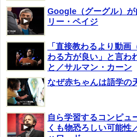
Google（グーグル）
リー・ペイジ
「直接教わるより動画
わる方が良い」と言わ
と／サルマン・カーン
なぜ赤ちゃんは語学の
自ら学習するコンピュ
くも物恐ろしい可能性