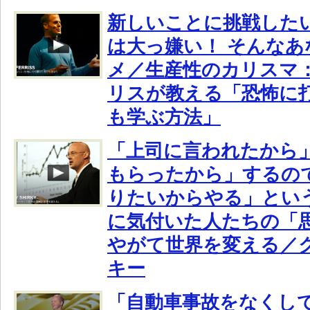
新しいことに挑戦した
は大っ嫌い！ そんな
メ／生産性のカリスマ
リスが教える「恐怖に
も学ぶ方法」
「上司に言われたから
もらったから」するの
りたいからやる」とい
に気付いた人たちの「
やがて世界を変える／
キー
「自動車事故をなくし