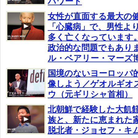
ハワード
女性が直面する最大の
「心臓病」で、男性よ
多く亡くなっています
政治的な問題でもあり
ル・ベアリー・マーズ
国境のないヨーロッパ
像しよう／ゲオルギオ
ウ（元ギリシャ首相）
北朝鮮で経験した大飢
族と、新たに恵まれた
脱北者・ジョセフ・キ