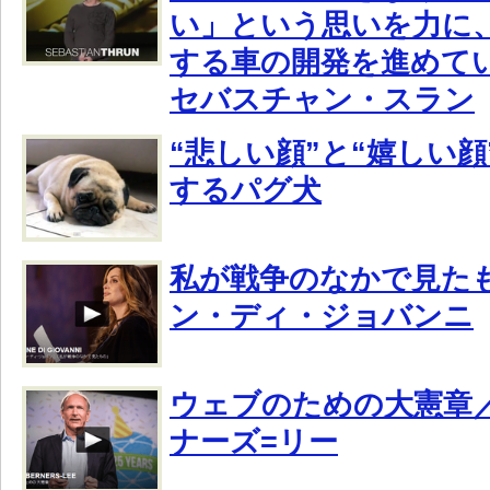
い」という思いを力に
する車の開発を進めている
セバスチャン・スラン
“悲しい顔”と“嬉しい
するパグ犬
私が戦争のなかで見た
ン・ディ・ジョバンニ
ウェブのための大憲章
ナーズ=リー