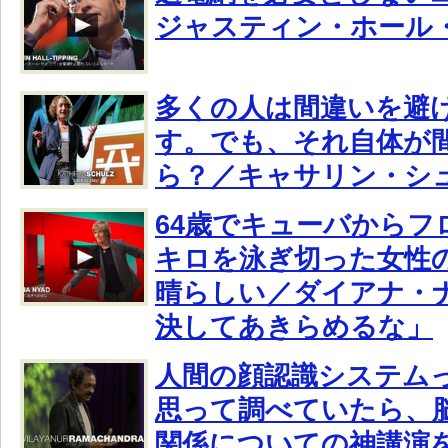
ジャスティン・ホール
多くの人は間違いを避
す。でも、それ自体が
ら？／キャサリン・シ
64歳でキューバからフ
キロを泳ぎ切った女性
晴らしい／ダイアナ・ナ
決してあきらめるな」
人間の顔認識システム
思って調べていたら、
関係についての神講演