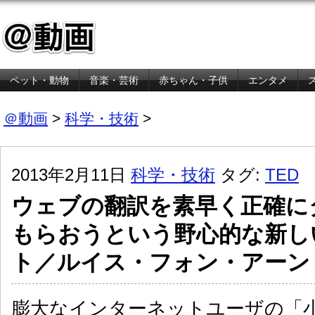
ペット・動物
音楽・芸術
赤ちゃん・子供
エンタメ
金融・経済
＠動画
>
科学・技術
>
2013年2月11日
科学・技術
タグ:
TED
ウェブの翻訳を素早く正確に
もらおうという野心的な新し
ト／ルイス・フォン・アーン
膨大なインターネットユーザの「