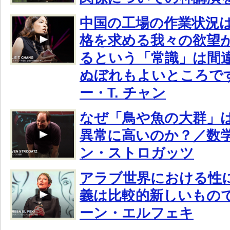
中国の工場の作業状況
格を求める我々の欲望
るという「常識」は間
ぬぼれもよいところで
ー・T. チャン
なぜ「鳥や魚の大群」
異常に高いのか？／数学
ン・ストロガッツ
アラブ世界における性
義は比較的新しいもの
ーン・エルフェキ