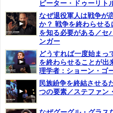
ピーター・ドゥーリト
なぜ退役軍人は戦争が
か？ 戦争を終わらせる
を知る必要がある／セ
ンガー
どうすれば一度始まっ
を終わらせることが出
理学者：ショーン・ゴ
民族紛争を終結させる
つの要素／ステファン
なぜグーグル・グラス