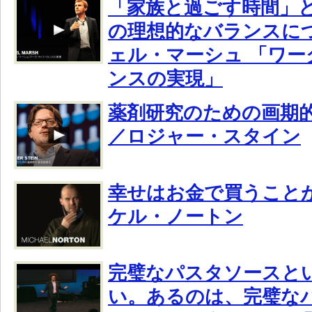
「家族と過ごす時間」
の理想的なバランスに
ェル・マーシュ 「ワー
ンスの実現」
薬剤研究のための画期
／ロジャー・スタイン
幸せはお金で買うこと
ケル・ノートン
完璧なパスタソースと
い。あるのは、完璧な