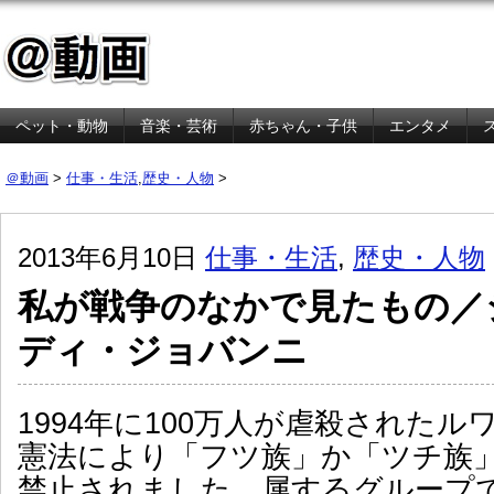
ペット・動物
音楽・芸術
赤ちゃん・子供
エンタメ
金融・経済
＠動画
>
仕事・生活
,
歴史・人物
>
2013年6月10日
仕事・生活
,
歴史・人物
私が戦争のなかで見たもの／
ディ・ジョバンニ
1994年に100万人が虐殺された
憲法により「フツ族」か「ツチ族
禁止されました。属するグループ