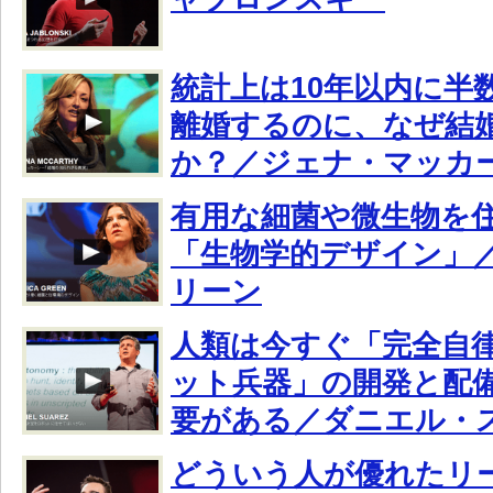
統計上は10年以内に半
離婚するのに、なぜ結
か？／ジェナ・マッカ
有用な細菌や微生物を
「生物学的デザイン」
リーン
人類は今すぐ「完全自
ット兵器」の開発と配
要がある／ダニエル・
どういう人が優れたリ