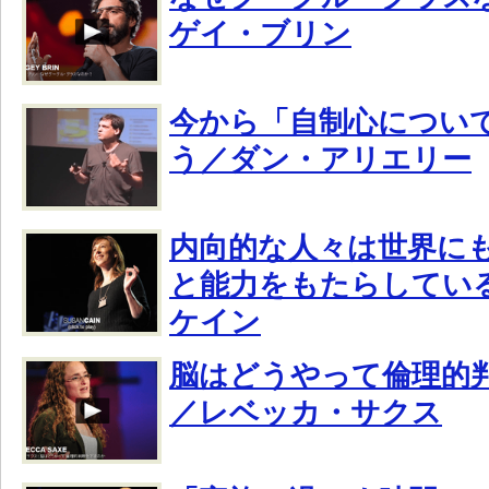
ゲイ・ブリン
今から「自制心につい
う／ダン・アリエリー
内向的な人々は世界に
と能力をもたらしてい
ケイン
脳はどうやって倫理的
／レベッカ・サクス