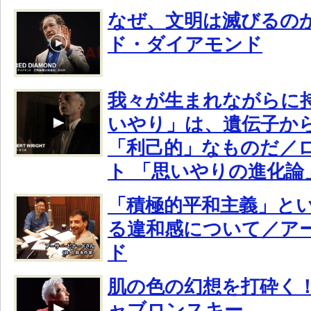
なぜ、文明は滅びるの
ド・ダイアモンド
我々が生まれながらに
いやり」は、遺伝子か
「利己的」なものだ／
ト 「思いやりの進化論
「積極的平和主義」と
る違和感について／ア
ド
肌の色の幻想を打砕く
ャブロンスキー