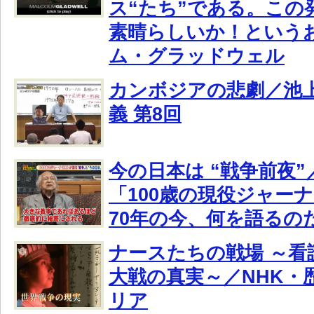
ス“たち”である。この
素晴らしいか！という
ム・グラッドウェル
カンボジアの悲劇／池
義 第8回
今の日本は “戦争前夜
「100歳の現役ジャー
70年の今、何を語るの
ナースたちの戦場 ～看
大戦の真実～／NHK・
リア