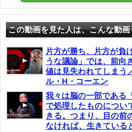
この動画を見た人は、こんな動画
片方が勝ち、片方が負
うな議論」では、前向
値は見失われてしまう／
ル・H・コーエン
我々は脳の一部である
で処理したものについ
きる。つまり、目の前
なければ、生きている