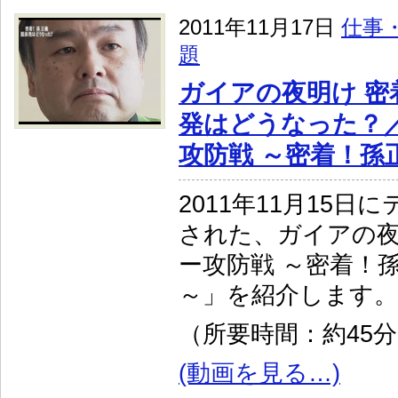
2011年11月17日
仕事
題
ガイアの夜明け 密
発はどうなった？
攻防戦 ～密着！孫
2011年11月15日
された、ガイアの
ー攻防戦 ～密着！
～」を紹介します。
（所要時間：約45
(動画を見る…)