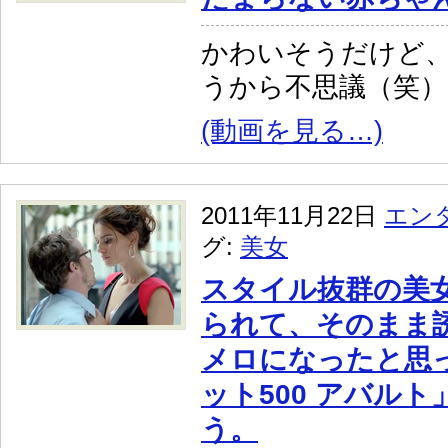
かわいそうだけど
うから不思議（笑）
(動画を見る…)
2011年11月22日
エン
グ:
美女
スタイル抜群の美
られて、そのまま
メロになったと思
ット500 アバル
う。