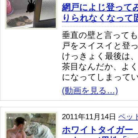
網戸によじ登って
りられなくなって
垂直の壁と言って
戸をスイスイと登
けっきょく最後は
茶目なんだか、よ
になってしまって
(動画を見る…)
2011年11月14日
ペッ
ホワイトタイガー