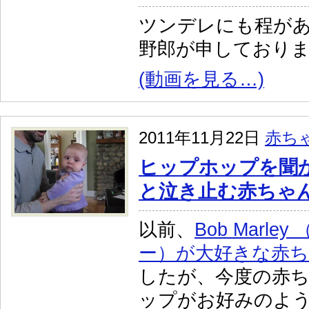
ツンデレにも程があ
野郎が申しており
(動画を見る…)
2011年11月22日
赤ち
ヒップホップを聞
と泣き止む赤ちゃ
以前、
Bob Marl
ー）が大好きな赤
したが、今度の赤
ップがお好みのよ