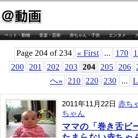
ペット・動物
音楽・芸術
赤ちゃん・子供
エンタメ
金融・経済
Page 204 of 234
« First
...
170
1
200
201
202
203
204
205
206
へ»
210
220
230
...
L
2011年11月22日
赤ち
ちゃん
ママの「巻き舌ビ
たまらない赤ちゃ