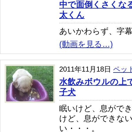
中で面倒くさくな
太くん
あいかわらず、字
(動画を見る…)
2011年11月18日
ペッ
水飲みボウルの上
子犬
眠いけど、息がで
けど、息ができな
い・・・。