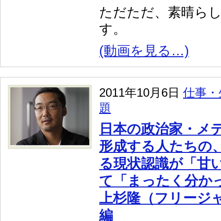
ただただ、素晴ら
す。
(動画を見る…)
2011年10月6日
仕事・
題
日本の政治家・メ
形成する人たちの
る現状認識が「甘
て「まったく分か
上杉隆（フリージ
編