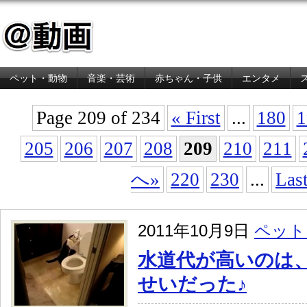
ペット・動物
音楽・芸術
赤ちゃん・子供
エンタメ
金融・経済
Page 209 of 234
« First
...
180
1
205
206
207
208
209
210
211
へ»
220
230
...
Last
2011年10月9日
ペット
水道代が高いのは
せいだった♪