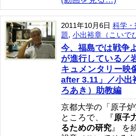
2011年10月6日
科学・
題
,
小出裕章（こいで
今、福島では戦争
が進行している／
キュメンタリー映像作
after 3.11」
ろあき）助教編
京都大学の「原子炉
ところで、 『
原子
るための研究
』 を