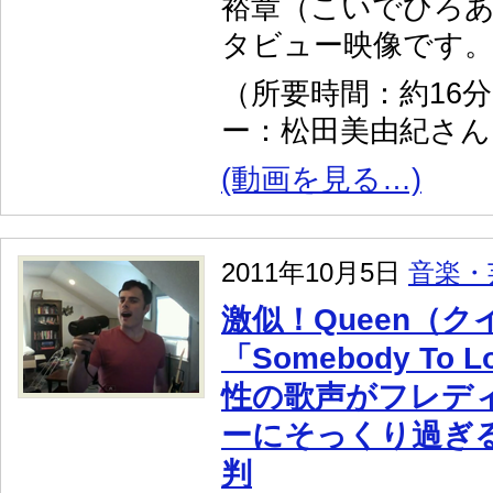
裕章（こいでひろ
タビュー映像です
（所要時間：約16
ー：松田美由紀さん
(動画を見る…)
2011年10月5日
音楽・
激似！Queen（
「Somebody To
性の歌声がフレデ
ーにそっくり過ぎ
判