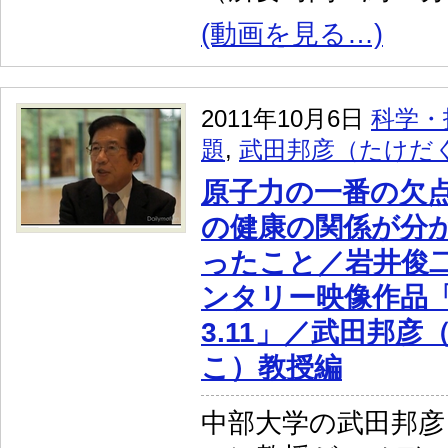
(動画を見る…)
2011年10月6日
科学・
題
,
武田邦彦（たけだ
原子力の一番の欠
の健康の関係が分
ったこと／岩井俊
ンタリー映像作品「frie
3.11」／武田邦
こ）教授編
中部大学の武田邦彦