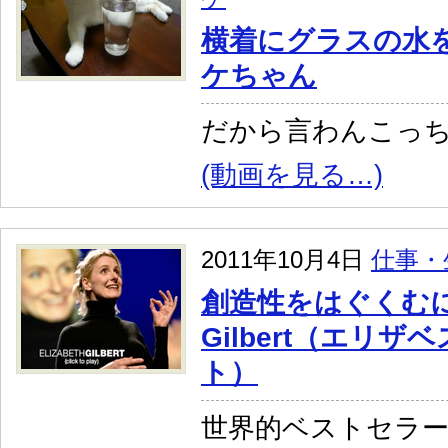
横着にグラスの水
ケちゃん
だから言わんこっ
(動画を見る…)
2011年10月4日
仕事・
創造性をはぐくむには／
Gilbert（エリ
ト）
世界的ベストセラ