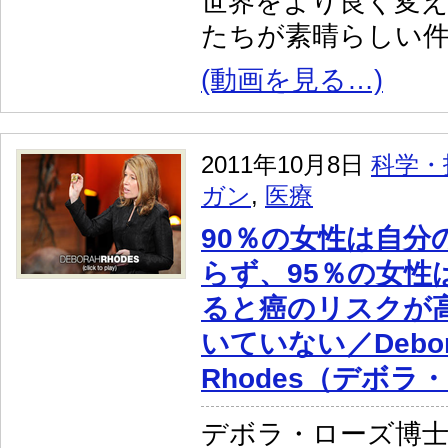
世界をより良く変
たちが素晴らしい
(動画を見る…)
2011年10月8日
科学・
ガン
,
医療
90％の女性は自分
らず、95％の女性
ると癌のリスクが
いていない／Debor
Rhodes（デボラ
デボラ・ローズ博士