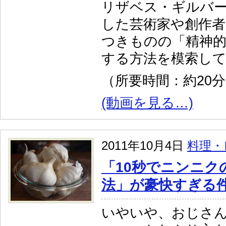
リザベス・ギルバ
した芸術家や創作者
つきものの「精神
する方法を模索し
（所要時間：約20
(動画を見る…)
2011年10月4日
料理・
「10秒でニンニク
法」が豪快すぎる
いやいや、おじさ