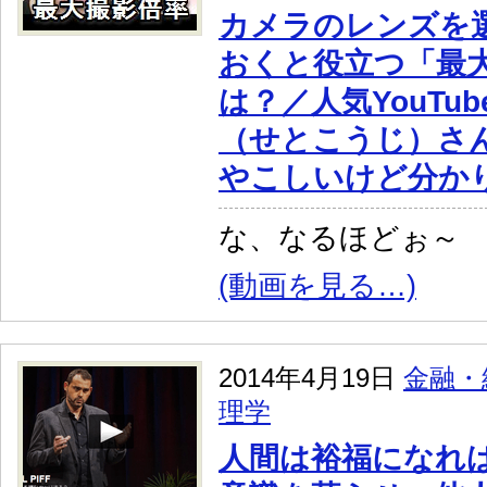
カメラのレンズを
おくと役立つ「最
は？／人気YouTu
（せとこうじ）さ
やこしいけど分か
な、なるほどぉ～
(動画を見る…)
2014年4月19日
金融・
理学
人間は裕福になれ