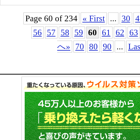
Page 60 of 234
« First
...
30
4
56
57
58
59
60
61
62
63
へ»
70
80
90
...
Las