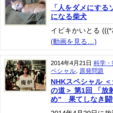
「人をダメにする
になる柴犬
イビキかいとる (((*≧
(動画を見る…)
2014年4月21日
科学・
ペシャル
,
原発問題
NHKスペシャル 
の道＞ 第1回 「放
め” 果てしなき闘