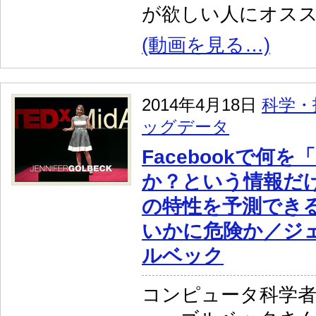
が欲しい人にオスス
(動画を見る…)
2014年4月18日
科学・
ッグデータ
Facebookで何
か？という情報だ
の特性を予測でき
いかに危険か／ジ
ルベック
コンピュータ科学