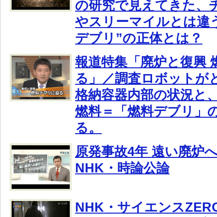
の研究で見えてきた、
やスリーマイルとは違
デブリ”の正体とは？
報道特集「廃炉と復興 
る」／調査ロボットが
格納容器内部の状況と
燃料＝「燃料デブリ」
る。
原発事故4年 遠い廃炉
NHK・時論公論
NHK・サイエンスZE