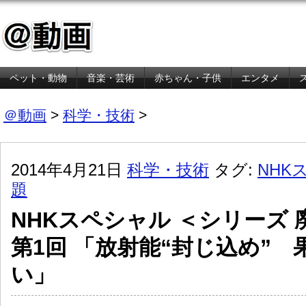
ペット・動物
音楽・芸術
赤ちゃん・子供
エンタメ
金融・経済
＠動画
>
科学・技術
>
2014年4月21日
科学・技術
タグ:
NHK
題
NHKスペシャル ＜シリーズ
第1回 「放射能“封じ込め”
い」