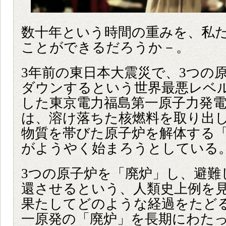
数十年という時間の重みを、私
ことができるだろうか－。
3年前の東日本大震災で、3つの
ダウンするという世界最悪レベ
した東京電力福島第一原子力発
は、溶け落ちた核燃料を取り出
物質を帯びた原子炉を解体する
がようやく始まろうとしている
3つの原子炉を「廃炉」し、避難
還させるという、人類史上例を
果たしてどのような経過をたど
一原発の「廃炉」を長期にわた