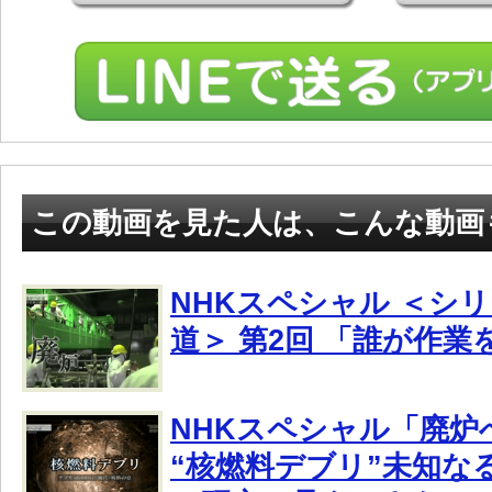
この動画を見た人は、こんな動画
NHKスペシャル ＜シ
道＞ 第2回 「誰が作
NHKスペシャル「廃炉へ
“核燃料デブリ”未知な