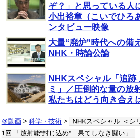
ぞ？」と思っている人
小出裕章（こいでひろ
ンタビュー映像
大量“廃炉”時代への備
NHK・時論公論
NHKスペシャル「追跡
ミ」／圧倒的な量の放
私たちはどう向き合え
＠動画
>
科学・技術
>
NHKスペシャル ＜シ
1回 「放射能“封じ込め” 果てしなき闘い」