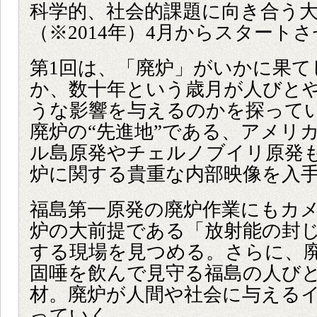
科学的、社会的課題に向き合う
（※2014年）4月からスタート
第1回は、「廃炉」がいかに果て
か、数十年という歳月が人びと
うな影響を与えるのかを探ってい
廃炉の“先進地”である、アメリ
ル島原発やチェルノブイリ原発
炉に関する貴重な内部映像を入
福島第一原発の廃炉作業にもカ
炉の大前提である「放射能の封
する現場を見つめる。さらに、
固唾を飲んで見守る福島の人び
材。廃炉が人間や社会に与える
っていく。