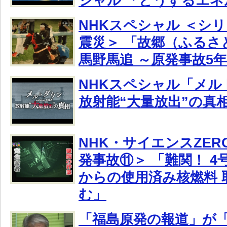
シャル 「どうするエネ
NHKスペシャル ＜シ
震災＞ 「故郷（ふるさ
馬野馬追 ～原発事故5
NHKスペシャル「メルトダ
放射能“大量放出”の真
NHK・サイエンスZER
発事故⑪＞ 「難関！ 
からの使用済み核燃料 
む」
「福島原発の報道」が