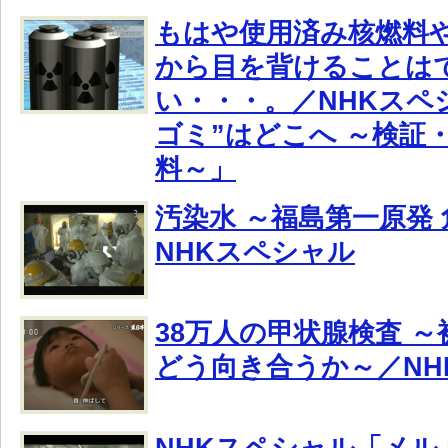
もはや使用済み核燃料
から目を背けることは
い・・・。／NHKスペ
ゴミ”はどこへ ～検証
料～」
汚染水 ～福島第一原発
NHKスペシャル
38万人の甲状腺検査 
どう向き合うか～／NH
NHKスペシャル「メルトダ