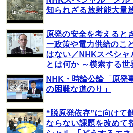
知られざる放射能大量
原発の安全を考えると
ー政策や電力供給のこ
はない／NHKスペシャ
とは何か ～模索する世
NHK・時論公論「原発事
の困難な道のり」
“脱原発依存”に向けて
ならない課題を改めて整