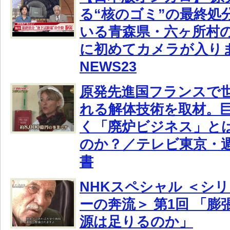
る“核のゴミ”の最終処
いる青森県・六ヶ所村
に初めてカメラが入りま
NEWS23
原発先進国フランスで
れる解体技術を取材。
く「廃炉ビジネス」と
のか？／テレビ東京・
書
NHKスペシャル ＜シ
ーの奔流＞ 第1回 「
源は足りるのか」