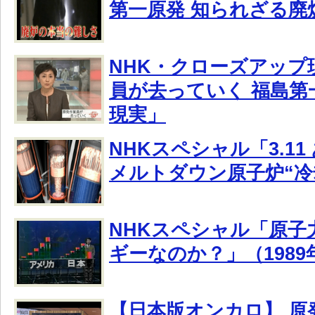
第一原発 知られざる廃
NHK・クローズアップ
員が去っていく 福島第
現実」
NHKスペシャル「3.11
メルトダウン原子炉“冷
NHKスペシャル「原子
ギーなのか？」（1989
【日本版オンカロ】 原