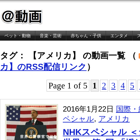
ペット・動物
音楽・芸術
赤ちゃん・子供
エンタメ
金融・経済
タグ： 【アメリカ】 の動画一覧 （
カ】のRSS配信リンク
）
Page 1 of 5
1
2
3
4
5
2016年1月22日
国際・
ペシャル
,
アメリカ
NHKスペシャル 