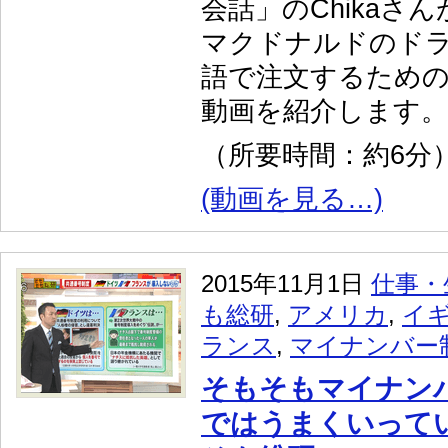
会話」のChikaさ
マクドナルドのド
語で注文するため
動画を紹介します。
（所要時間：約6分
(動画を見る…)
2015年11月1日
仕事・
も総研
,
アメリカ
,
イ
ランス
,
マイナンバー
そもそもマイナン
ではうまくいって