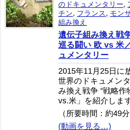
のドキュメンタリー
,
チン
,
フランス
,
モン
組み換え
遺伝子組み換え戦争
巡る闘い 欧 vs 
ュメンタリー
2015年11月25日
世界のドキュメン
み換え戦争 “戦略作
vs.米」を紹介しま
（所要時間：約49
(動画を見る…)