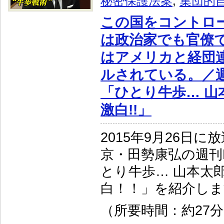
秘密保護法案
,
集団的
この国をコントロ
は政治家でも官僚
はアメリカと経団
ルされている。／週
「ひとり牛歩… 山
激白!!」
2015年9月26日に
京・田勢康弘の週刊
とり牛歩… 山本太
白！！」を紹介しま
（所要時間：約27