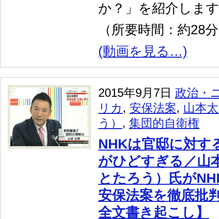
か？」を紹介しま
（所要時間：約28
(動画を見る…)
2015年9月7日
政治・
リカ
,
安保法案
,
山本
う）
,
集団的自衛権
NHKは官邸に対す
がひどすぎる／山
とたろう）氏がNH
安保法案を徹底批判
全文書き起こし】