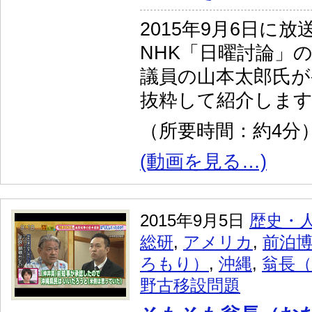
2015年9月6日に
NHK「日曜討論」
議員の山本太郎氏が
抜粋して紹介しま
（所要時間：約4分
(動画を見る…)
2015年9月5日
歴史・
総研
,
アメリカ
,
前泊
ろもり）
,
沖縄
,
翁長
野古移設問題