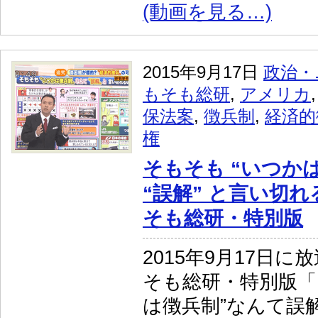
(動画を見る…)
2015年9月17日
政治・
もそも総研
,
アメリカ
保法案
,
徴兵制
,
経済的
権
そもそも “いつか
“誤解” と言い切
そも総研・特別版
2015年9月17日
そも総研・特別版「
は徴兵制”なんて誤