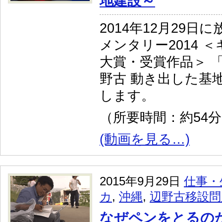
地建設～
2014年12月29
メンタリー2014 
大賞・受賞作品＞ 
野古 動き出した基
します。
（所要時間：約54
(動画を見る…)
2015年9月29日
仕事・
カ
,
沖縄
,
辺野古移設問
なぜペンをとるのか