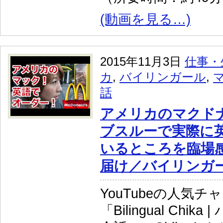
(動画を見る…)
2015年11月3日
仕事・
カ
,
バイリンガール
,
話
アメリカのマクド
ブスルーで実際に
いるところを臨場
届け／バイリンガ
YouTubeの人気チ
「Bilingual Chi