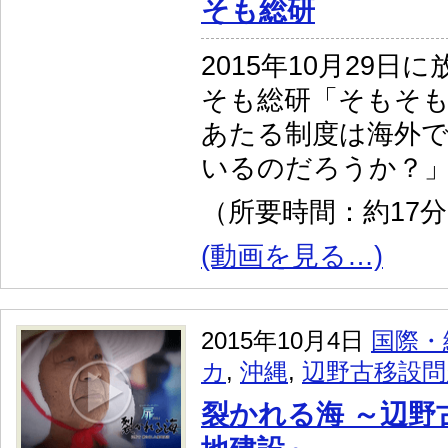
そも総研
2015年10月29
そも総研「そもそ
あたる制度は海外
いるのだろうか？
（所要時間：約17
(動画を見る…)
2015年10月4日
国際・
カ
,
沖縄
,
辺野古移設問
裂かれる海 ～辺野