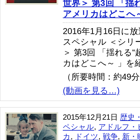
世界＞ 第3回 「揺
アメリカはどこへ～
2016年1月16日に
スペシャル ＜シリ
＞ 第3回 「揺れる“
カはどこへ～ 」を
（所要時間：約49
(動画を見る…)
2015年12月21日
歴史
ペシャル
,
アドルフ・
カ
,
ドイツ
,
戦争
,
新・