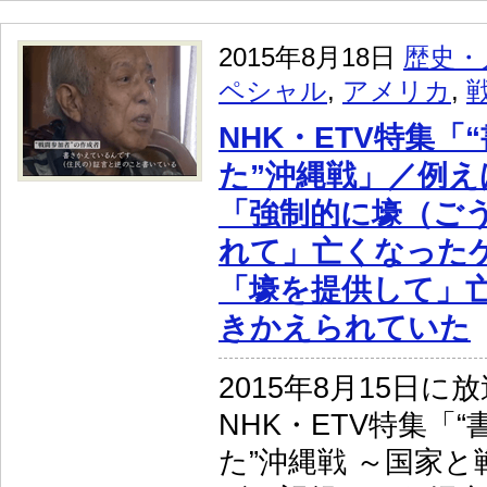
2015年8月18日
歴史・
ペシャル
,
アメリカ
,
NHK・ETV特集「
た”沖縄戦」／例え
「強制的に壕（ご
れて」亡くなった
「壕を提供して」
きかえられていた
2015年8月15日に
NHK・ETV特集「
た”沖縄戦 ～国家