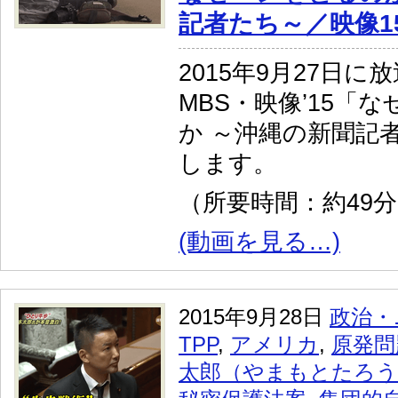
記者たち～／映像1
2015年9月27日に
MBS・映像’15「
か ～沖縄の新聞記
します。
（所要時間：約49
(動画を見る…)
2015年9月28日
政治・
TPP
,
アメリカ
,
原発問
太郎（やまもとたろう