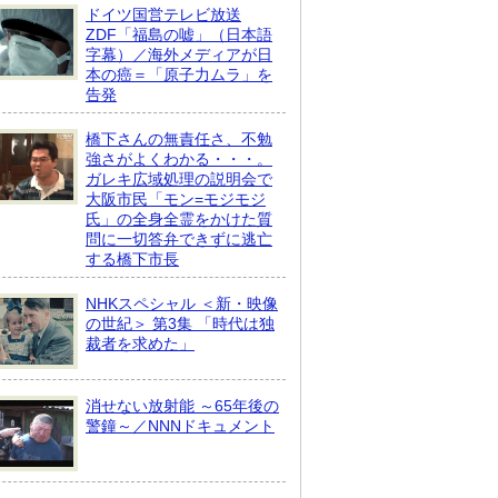
ドイツ国営テレビ放送
ZDF「福島の嘘」（日本語
字幕）／海外メディアが日
本の癌＝「原子力ムラ」を
告発
橋下さんの無責任さ、不勉
強さがよくわかる・・・。
ガレキ広域処理の説明会で
大阪市民「モン=モジモジ
氏」の全身全霊をかけた質
問に一切答弁できずに逃亡
する橋下市長
NHKスペシャル ＜新・映像
の世紀＞ 第3集 「時代は独
裁者を求めた」
消せない放射能 ～65年後の
警鐘～／NNNドキュメント