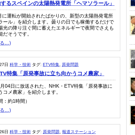
働するスペインの太陽熱発電所「ヘマソラール」
年5月に運転が開始されたばかりの、新型の太陽熱発電所
ラール」を紹介します。曇りの日でも稼働するだけで
陽光の降り注ぐ間に蓄えたエネルギーで夜間でさえも
能だそうです。
る…)
月27日
科学・技術
タグ:
ETV特集
,
原発問題
ETV特集「原発事故に立ち向かうコメ農家」
12月04日に放送された、NHK・ETV特集「原発事故に
うコメ農家」を紹介します。
間：約1時間）
る…)
月26日
科学・技術
タグ:
原発問題
,
報道ステーション