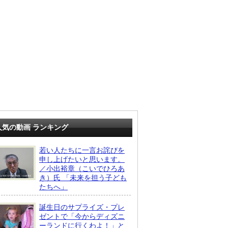
人気の動画 ランキング
若い人たちに一言お詫びを
申し上げたいと思います。
／小出裕章（こいでひろあ
き）氏 「未来を担う子ども
たちへ」
誕生日のサプライズ・プレ
ゼントで「今からディズニ
ーランドに行くわよ！」と