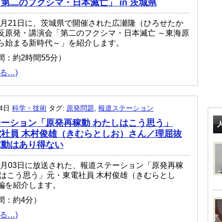
第二のフクシマ・日本滅亡」 in 茨城県
年03月21日に、茨城県で開催された広瀬隆（ひろせたか
反原発・講演会「第二のフクシマ・日本滅亡 ～東海原
ら始まる新時代～」を紹介します。
間：約2時間55分）
る…)
月4日
科学・技術
タグ:
原発問題
,
報道ステーション
ーション「原発再稼動 わたしはこう思う」
社員 木村俊雄（きむらとしお）さん／理屈抜
稼動はあり得ない
年04月03日に放送された、報道ステーション「原発再稼
しはこう思う」元・東電社員 木村俊雄（きむらとし
編を紹介します。
間：約4分）
る…)