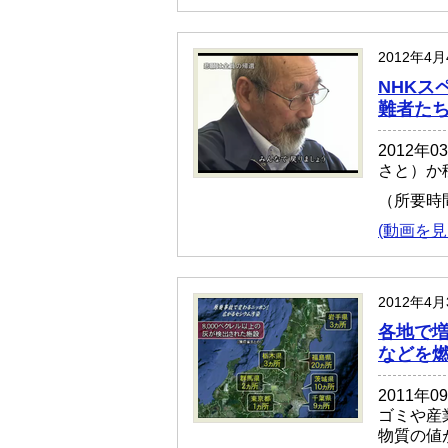
2012年4
NHKス
難者た
2012年
さと）か
（所要時
(動画を見
2012年4
各地で増
などを
2011
ゴミや産
物質の値