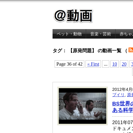
ペット・動物
音楽・芸術
赤ちゃ
金融・経済
タグ： 【原発問題】 の動画一覧 （
Page 36 of 42
« First
...
10
20
2012年4
ブイリ
,
原
BS世界
ある科
2011年
ドキュメ