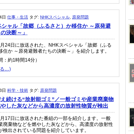
月4日
仕事・生活
タグ:
NHKスペシャル
,
原発問題
ペシャル「故郷（ふるさと）か移住か ～原発避
ちの決断～」
03月24日に放送された、NHKスペシャル「故郷（ふる
移住か ～原発避難者たちの決断～」を紹介します。
間：約1時間14分）
る…)
月3日
科学・技術
タグ:
原発問題
え続ける“放射能ゴミ”／一般ゴミや産業廃棄物
燃やした灰などから高濃度の放射性物質が検出
年09月17日に放送された番組の一部を紹介します。一般
業廃棄物などを燃やした灰などから、高濃度の放射性
が検出されている問題を紹介しています。