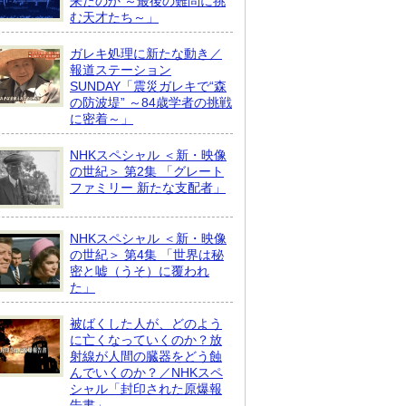
来たのか ～最後の難問に挑
む天才たち～」
ガレキ処理に新たな動き／
報道ステーション
SUNDAY「震災ガレキで“森
の防波堤” ～84歳学者の挑戦
に密着～」
NHKスペシャル ＜新・映像
の世紀＞ 第2集 「グレート
ファミリー 新たな支配者」
NHKスペシャル ＜新・映像
の世紀＞ 第4集 「世界は秘
密と嘘（うそ）に覆われ
た」
被ばくした人が、どのよう
に亡くなっていくのか？放
射線が人間の臓器をどう蝕
んでいくのか？／NHKスペ
シャル「封印された原爆報
告書」