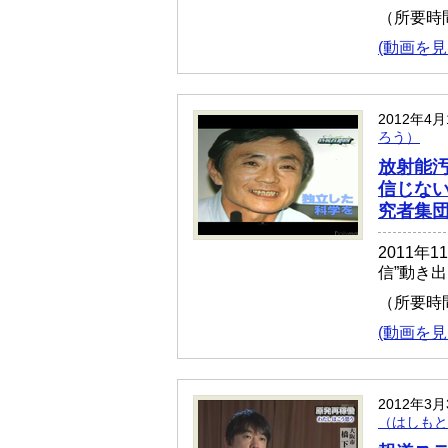
（所要時
(動画を見
2012年4
ろう）
放射能
信じな
究者集団
2011年
信”動き
（所要時
(動画を見
2012年3
（はしもと