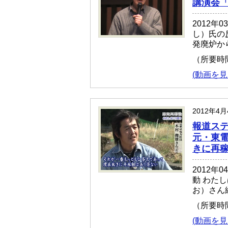
講演会「
2012
し）氏の
発廃炉か
（所要時
(動画を見
2012年4
報道ステ
元・東電
きに再
2012
動 わた
お）さん
（所要時
(動画を見