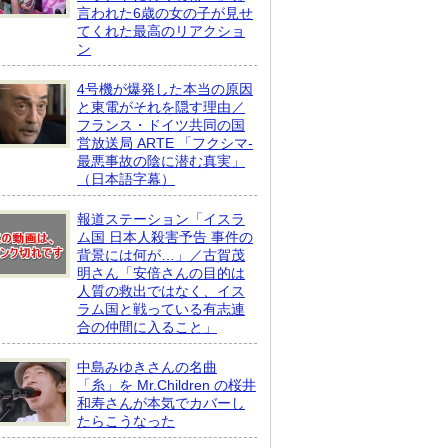
言われた6歳の女の子が見せ
てくれた最高のリアクショ
ン
4号機が爆発した本当の原因
と東電がそれを隠す理由／
フランス・ドイツ共同の国
営放送局 ARTE 「フクシマ-
最悪事故の陰に潜む真実」
（日本語字幕）
報道ステーション「イスラ
ム国 日本人殺害予告 事件の
背景には何が…」／古賀茂
明さん「安倍さんの目的は
人質の救出ではなく、イス
ラム国と戦っている有志連
合の仲間に入ること」
中島みゆきさんの名曲
「糸」を Mr.Children の桜井
和寿さんが本気でカバーし
たらこうなった