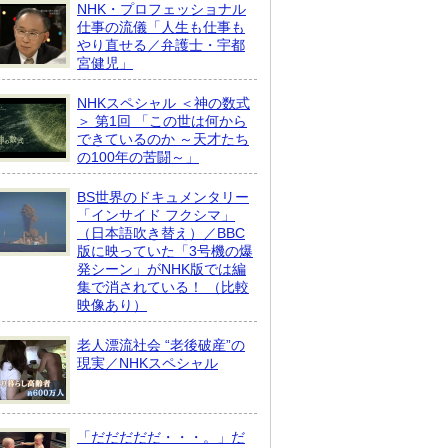
NHK・プロフェッショナル
仕事の流儀「人生も仕事も
やり直せる／弁護士・宇都
宮健児」
NHKスペシャル ＜神の数式
＞ 第1回 「この世は何から
できているのか ～天才たち
の100年の苦闘～」
BS世界のドキュメンタリー
「インサイド フクシマ」
（日本語吹き替え）／BBC
版に映っていた「3号機の爆
発シーン」がNHK版では編
集で消されている！ （比較
映像あり）
老人漂流社会 “老後破産”の
現実／NHKスペシャル
「だだだだだ・・・。」だ