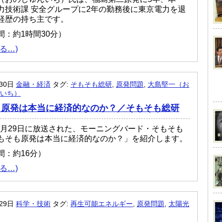
力技術課 安全グループに2年の勤務後に東京電力を退
経歴の持ち主です。
間：約1時間30分）
る…)
月30日
金融・経済
タグ:
そもそも総研
,
原発問題
,
大島堅一（お
いち）
も原発は本当に経済的なのか？／そもそも総研
年03月29日に放送された、モーニングバード・そもそも
もそも原発は本当に経済的なのか？」を紹介します。
間：約16分）
る…)
月29日
科学・技術
タグ:
再生可能エネルギー
,
原発問題
,
太陽光