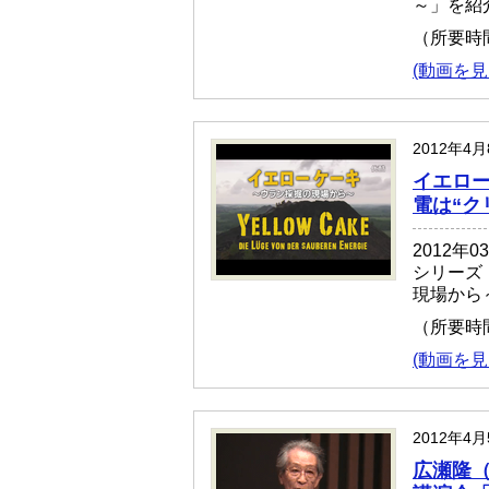
～」を紹
（所要時
(動画を見
2012年4
イエロー
電は“ク
2012年
シリーズ
現場から
（所要時
(動画を見
2012年4
広瀬隆