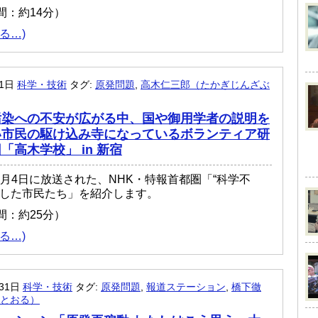
間：約14分）
る…)
月1日
科学・技術
タグ:
原発問題
,
高木仁三郎（たかぎじんざぶ
汚染への不安が広がる中、国や御用学者の説明を
い市民の駆け込み寺になっているボランティア研
「高木学校」 in 新宿
11月4日に放送された、NHK・特報首都圏「“科学不
出した市民たち」を紹介します。
間：約25分）
る…)
月31日
科学・技術
タグ:
原発問題
,
報道ステーション
,
橋下徹
とおる）