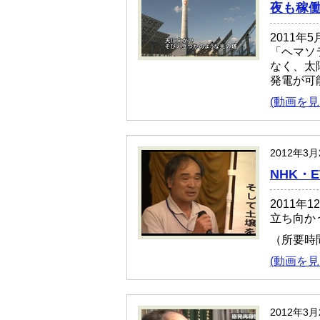
夜も稼
2011
「ヘマソ
なく、太
発電が可
(動画を見
2012年3
NHK・
2011年
立ち向か
（所要時
(動画を見
2012年3