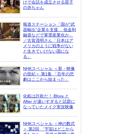
けで会話を成立させる双子
の赤ちゃん
報道ステーション「国が“武
器輸出”企業を支援… 低金利
融資などで軍需産業化か」
／古賀茂明さん「日本はア
メリカのように戦争がない
と生きていけない国にな
る」
NHKスペシャル ＜新・映像
の世紀＞ 第1集 「百年の悲
劇はここから始まった」
化粧は詐欺だ！ Bfore と
After が違いすぎると話題に
なっていたメイク実況映像
NHKスペシャル ＜神の数式
＞ 第2回 「宇宙はどこから