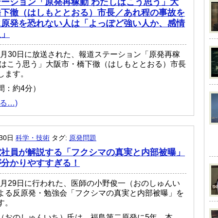
ーション「原発再稼動 わたしはこう思う」大
橋下徹（はしもととおる）市長／あれ程の事故を
に原発を恐れない人は「よっぽど強い人か、感情
人」
年03月30日に放送された、報道ステーション「原発再稼
しはこう思う」大阪市・橋下徹（はしもととおる）市長
します。
間：約4分）
る…)
月30日
科学・技術
タグ:
原発問題
電社員が解説する「フクシマの真実と内部被曝」
が分かりやすすぎる！
年03月29日に行われた、医師の小野俊一（おのしゅんい
よる反原発・勉強会「フクシマの真実と内部被曝」を
す。
（おのしゅんいち）氏は、福島第二原発に5年、本