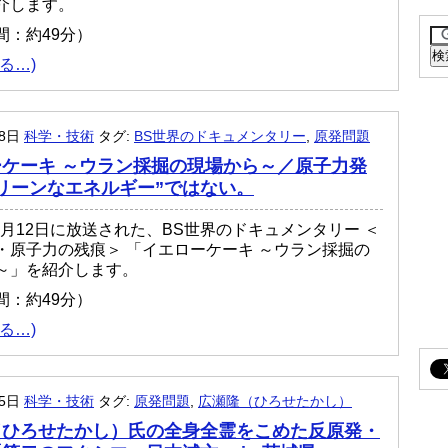
介します。
間：約49分）
る…)
月8日
科学・技術
タグ:
BS世界のドキュメンタリー
,
原発問題
ケーキ ～ウラン採掘の現場から～／原子力発
リーンなエネルギー”ではない。
03月12日に放送された、BS世界のドキュメンタリー ＜
・原子力の残痕＞ 「イエローケーキ ～ウラン採掘の
～」を紹介します。
間：約49分）
る…)
月5日
科学・技術
タグ:
原発問題
,
広瀬隆（ひろせたかし）
（ひろせたかし）氏の全身全霊をこめた反原発・