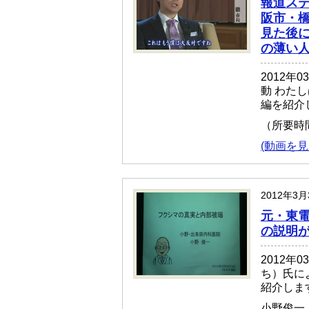
報道ステ
阪市・
見た後
の薄い
2012
動 わた
編を紹介
（所要時
(動画を見
2012年3
元・東
の説明
2012
ち）氏に
紹介しま
小野俊一