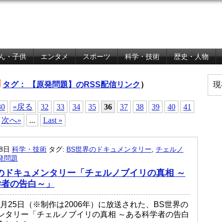
ん・子供
エンタメ
スポーツ
科学・技術
歴史・人物
タグ： 【原発問題】のRSS配信リンク
）
現
30
«戻る
32
33
34
35
36
37
38
39
40
41
次へ»
...
Last »
月8日
科学・技術
タグ:
BS世界のドキュメンタリー
,
チェルノ
発問題
のドキュメンタリー「チェルノブイリの真相 ～
学者の告白～」
07月25日（※制作は2006年）に放送された、BS世界の
ンタリー「チェルノブイリの真相 ～ある科学者の告白