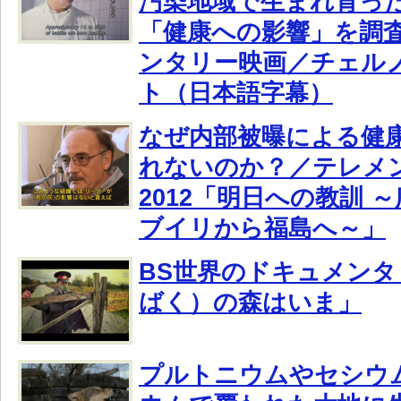
汚染地域で生まれ育っ
「健康への影響」を調
ンタリー映画／チェル
ト（日本語字幕）
なぜ内部被曝による健
れないのか？／テレメ
2012「明日への教訓 
ブイリから福島へ～」
BS世界のドキュメンタ
ばく）の森はいま」
プルトニウムやセシウ