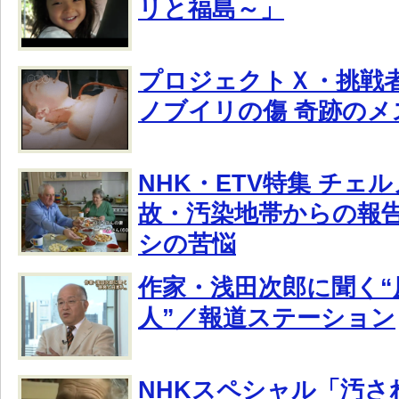
リと福島～」
プロジェクトＸ・挑戦
ノブイリの傷 奇跡のメ
NHK・ETV特集 チェ
故・汚染地帯からの報
シの苦悩
作家・浅田次郎に聞く“
人”／報道ステーション
NHKスペシャル「汚さ