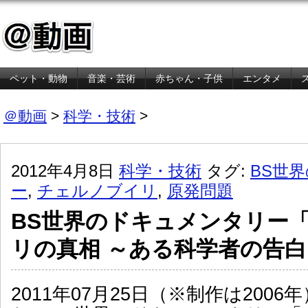
ペット・動物
音楽・芸術
赤ちゃん・子供
エンタメ
金融・経済
＠動画
>
科学・技術
>
2012年4月8日
科学・技術
タグ:
BS世
ー
,
チェルノブイリ
,
原発問題
BS世界のドキュメンタリー
リの真相 ～ある科学者の告
2011年07月25日（※制作は200