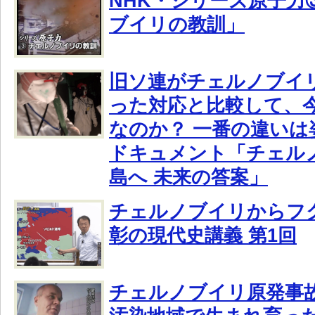
NHK・シリーズ原子力
ブイリの教訓」
旧ソ連がチェルノブイ
った対応と比較して、
なのか？ 一番の違いは
ドキュメント「チェル
島へ 未来の答案」
チェルノブイリからフ
彰の現代史講義 第1回
チェルノブイリ原発事故