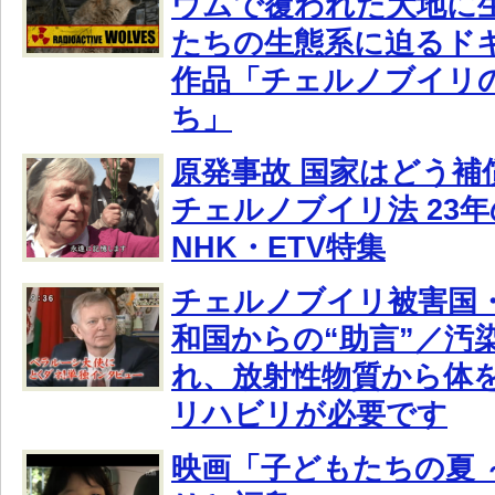
ウムで覆われた大地に
たちの生態系に迫るド
作品「チェルノブイリ
ち」
原発事故 国家はどう補
チェルノブイリ法 23
NHK・ETV特集
チェルノブイリ被害国
和国からの“助言”／汚
れ、放射性物質から体
リハビリが必要です
映画「子どもたちの夏 