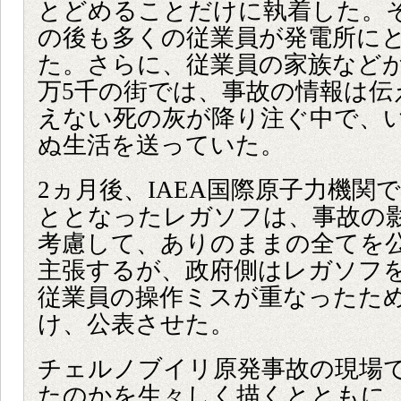
とどめることだけに執着した。
の後も多くの従業員が発電所に
た。さらに、従業員の家族などが
万5千の街では、事故の情報は伝
えない死の灰が降り注ぐ中で、
ぬ生活を送っていた。
2ヵ月後、IAEA国際原子力機関
ととなったレガソフは、事故の
考慮して、ありのままの全てを
主張するが、政府側はレガソフ
従業員の操作ミスが重なったた
け、公表させた。
チェルノブイリ原発事故の現場
たのかを生々しく描くとともに