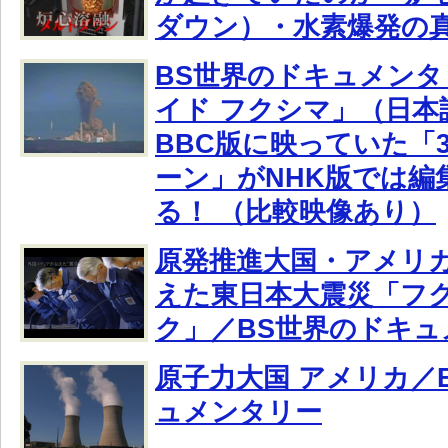
ダウン）・水素爆発の
BS世界のドキュメン
イド フクシマ」（日本
BBC版に映っていた「
ーン」がNHK版では編
る！ （比較映像あり）
原発推進大国・アメリ
えた東日本大震災「フ
ク」／BS世界のドキュ
原子力大国 アメリカ／
ュメンタリー