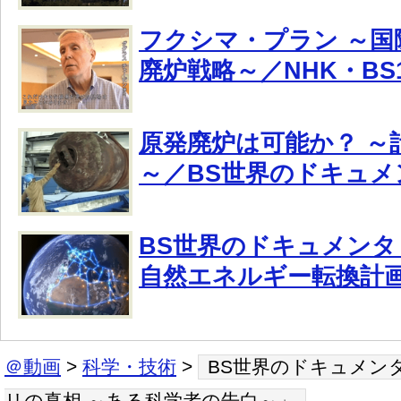
フクシマ・プラン ～国
廃炉戦略～／NHK・B
原発廃炉は可能か？ ～
～／BS世界のドキュメ
BS世界のドキュメンタ
自然エネルギー転換計
＠動画
>
科学・技術
>
BS世界のドキュメン
リの真相 ～ある科学者の告白～」