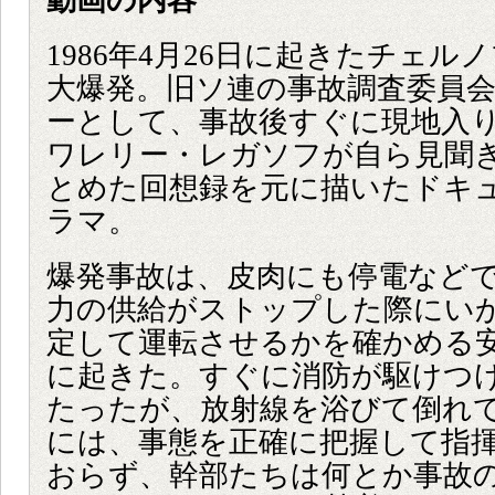
動画の内容
1986年4月26日に起きたチェル
大爆発。旧ソ連の事故調査委員
ーとして、事故後すぐに現地入
ワレリー・レガソフが自ら見聞
とめた回想録を元に描いたドキ
ラマ。
爆発事故は、皮肉にも停電など
力の供給がストップした際にい
定して運転させるかを確かめる
に起きた。すぐに消防が駆けつ
たったが、放射線を浴びて倒れ
には、事態を正確に把握して指
おらず、幹部たちは何とか事故