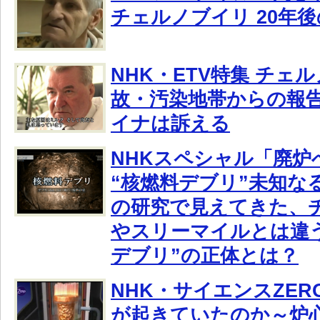
チェルノブイリ 20年
NHK・ETV特集 チェ
故・汚染地帯からの報
イナは訴える
NHKスペシャル「廃炉へ
“核燃料デブリ”未知な
の研究で見えてきた、
やスリーマイルとは違
デブリ”の正体とは？
NHK・サイエンスZE
が起きていたのか～炉