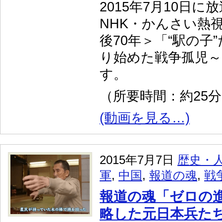
2015年7月10日に
NHK・かんさい熱
後70年＞「“駅の子
り始めた戦争孤児～
す。
（所要時間：約25
(動画を見る…)
2015年7月7日
歴史・
軍
,
中国
,
報道の魂
,
戦
報道の魂「ゼロの進
略した元日本兵た