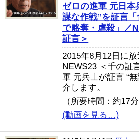
ゼロの進軍 元日本
謀な作戦”を証言「
で略奪・虐殺」／NE
証言＞
2015年8月12日に
NEWS23 ＜千の
軍 元兵士が証言 “
介します。
（所要時間：約17
(動画を見る…)