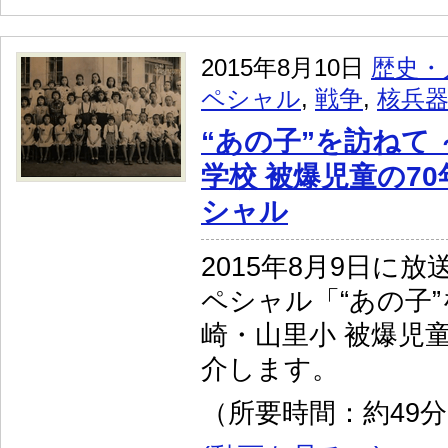
2015年8月10日
歴史・
ペシャル
,
戦争
,
核兵
“あの子”を訪ねて
学校 被爆児童の70
シャル
2015年8月9日に
ペシャル「“あの子”
崎・山里小 被爆児
介します。
（所要時間：約49