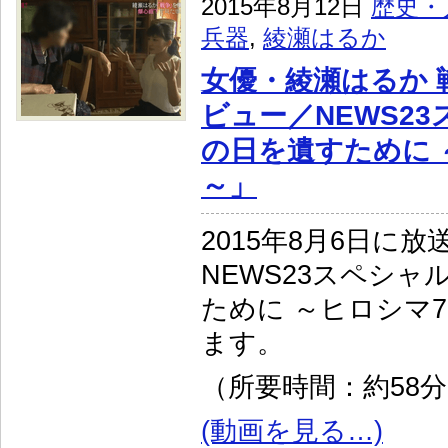
2015年8月12日
歴史・
兵器
,
綾瀬はるか
女優・綾瀬はるか 
ビュー／NEWS2
の日を遺すために 
～」
2015年8月6日に
NEWS23スペシャ
ために ～ヒロシマ
ます。
（所要時間：約58
(動画を見る…)