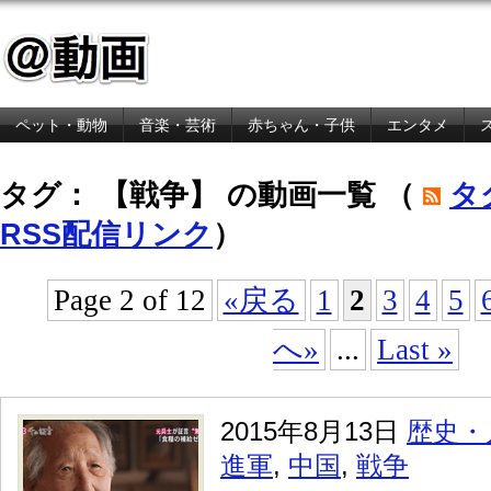
ペット・動物
音楽・芸術
赤ちゃん・子供
エンタメ
金融・経済
タグ： 【戦争】 の動画一覧 （
タ
RSS配信リンク
）
Page 2 of 12
«戻る
1
2
3
4
5
へ»
...
Last »
2015年8月13日
歴史・
進軍
,
中国
,
戦争