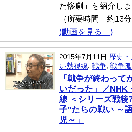
た惨劇」を紹介し
（所要時間：約13
(動画を見る…)
2015年7月11日
歴史・
い熱視線
,
戦争
,
戦争孤
「戦争が終わって
いだった」／NHK
線 ＜シリーズ戦後7
子”たちの戦い ～
児～」