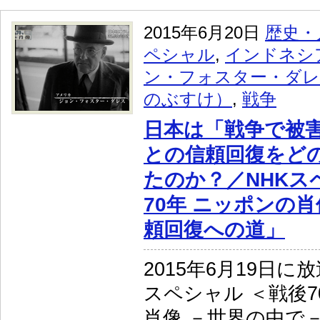
2015年6月20日
歴史・
ペシャル
,
インドネシ
ン・フォスター・ダ
のぶすけ）
,
戦争
日本は「戦争で被
との信頼回復をど
たのか？／NHKス
70年 ニッポンの肖
頼回復への道」
2015年6月19日に
スペシャル ＜戦後7
肖像 －世界の中で－