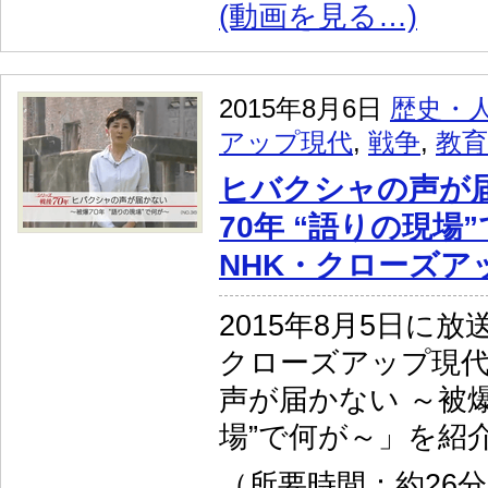
(動画を見る…)
2015年8月6日
歴史・
アップ現代
,
戦争
,
教育
ヒバクシャの声が届
70年 “語りの現場
NHK・クローズア
2015年8月5日に放
クローズアップ現
声が届かない ～被爆
場”で何が～」を紹
（所要時間：約26