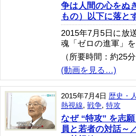
争は人間の心をぬ
もの）以下に落と
2015年7月5日に
魂「ゼロの進軍」
（所要時間：約25
(動画を見る…)
2015年7月4日
歴史・
熱視線
,
戦争
,
特攻
なぜ “特攻” を志
員と若者の対話～／