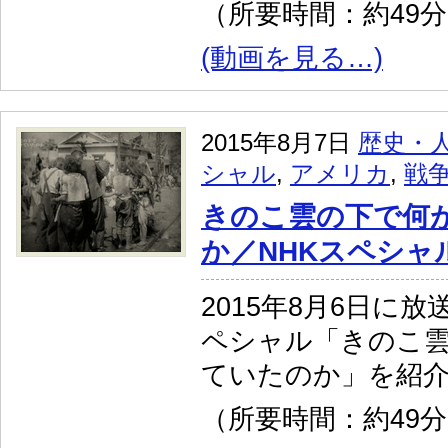
（所要時間：約49
(動画を見る…)
2015年8月7日
歴史・
シャル
,
アメリカ
,
戦
きのこ雲の下で何
か／NHKスペシャ
2015年8月6日に
ペシャル「きのこ雲
ていたのか」を紹
（所要時間：約49