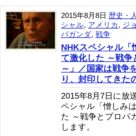
2015年8月8日
歴史・
シャル
,
アメリカ
,
ジ
パガンダ
,
戦争
NHKスペシャル「
て激化した ～戦争
～」／国家は戦争
り、封印してきた
2015年8月7日に
ペシャル「憎しみ
た ～戦争とプロパ
します。