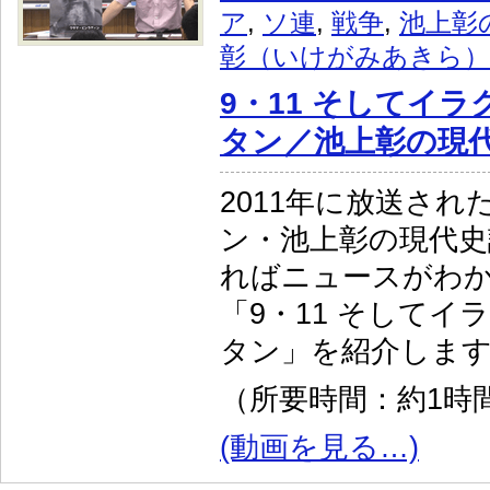
ア
,
ソ連
,
戦争
,
池上彰
彰（いけがみあきら）
9・11 そしてイ
タン／池上彰の現代
2011年に放送され
ン・池上彰の現代史
ればニュースがわか
「9・11 そしてイ
タン」を紹介しま
（所要時間：約1時間
(動画を見る…)