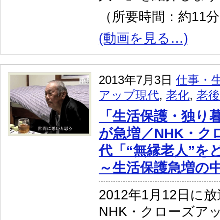
（所要時間：約11
(動画を見る…)
2013年7月3日
仕事・
アップ現代
,
老化
,
老後
「生活保護・独り
が急増／NHK・ク
代「“無縁老人”を
～生活保護急増の
2012年1月12日に
NHK・クローズア