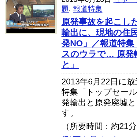
題
,
報道特集
原発事故を起こし
輸出に、現地の住民
発NO」／報道特集
スのウラで… 原発
と」
2013年6月22日
特集「トップセール
発輸出と原発廃墟と
す。
（所要時間：約21