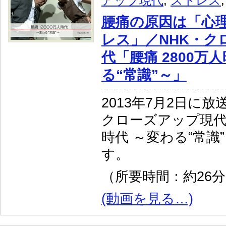
アップ現代
,
ストレス
腰痛の原因は「心
レス」／NHK・ク
代「腰痛 2800万
る“常識”～」
2013年7月2日に放
クローズアップ現代「
時代 ～変わる“常識
す。
（所要時間：約26
(動画を見る…)