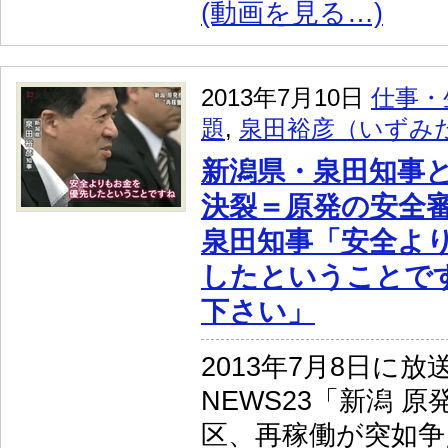
(動画を見る…)
2013年7月10日
仕事・
題
,
泉田裕彦（いずみ
新潟県・泉田知事
決裂＝原発の安全
泉田知事「安全よ
したということで
下さい」
2013年7月8日に放
NEWS23「新潟 
区、再稼働が突如争