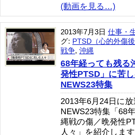
(動画を見る…)
2013年7月3日
仕事・
グ:
PTSD（心的外傷
戦争
,
沖縄
68年経っても残る
発性PTSD」に苦
NEWS23特集
2013年6月24日に
NEWS23特集「6
縄戦の傷／晩発性P
人々」を紹介します