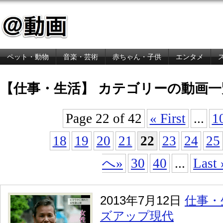
ペット・動物
音楽・芸術
赤ちゃん・子供
エンタメ
金融・経済
【仕事・生活】 カテゴリーの動画一
Page 22 of 42
« First
...
1
18
19
20
21
22
23
24
25
へ»
30
40
...
Last 
2013年7月12日
仕事・
ズアップ現代