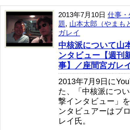
2013年7月10日
仕事・
題
,
山本太郎（やまも
ガレイ
中核派について山
ンタビュー【週刊
事】／座間宮ガレ
2013年7月9日にYo
た、「中核派につい
撃インタビュー」
ンタビュアーはブ
レイ氏。