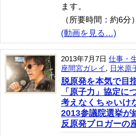
ます。
（所要時間：約6分
(動画を見る…)
2013年7月7日
仕事・
座間宮ガレイ
,
日米原
脱原発を本気で目
「原子力」協定に
考えなくちゃいけ
2013参議院選挙
反原発ブロガーの