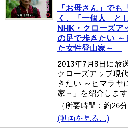
「お母さん」でも
く、「一個人」と
NHK・クローズア
の足で歩きたい ～
た女性登山家～」
2013年7月8日に放
クローズアップ現
きたい ～ヒマラヤ
家～」を紹介します
（所要時間：約26
(動画を見る…)