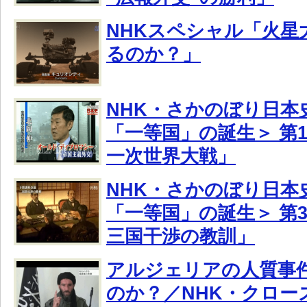
NHKスペシャル「火星
るのか？」
NHK・さかのぼり日本
「一等国」の誕生＞ 第
一次世界大戦」
NHK・さかのぼり日本
「一等国」の誕生＞ 第
三国干渉の教訓」
アルジェリアの人質事
のか？／NHK・クロー