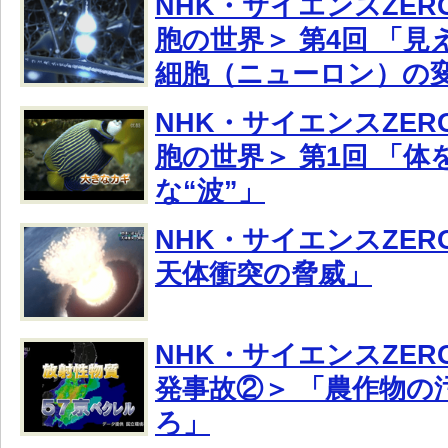
NHK・サイエンスZER
胞の世界＞ 第4回 「
細胞（ニューロン）の
NHK・サイエンスZER
胞の世界＞ 第1回 「
な“波”」
NHK・サイエンスZE
天体衝突の脅威」
NHK・サイエンスZER
発事故②＞ 「農作物の
ろ」