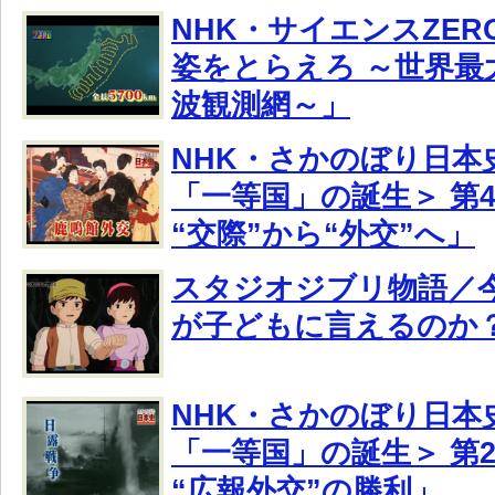
NHK・サイエンスZE
姿をとらえろ ～世界最
波観測網～」
NHK・さかのぼり日本
「一等国」の誕生＞ 第4
“交際”から“外交”へ」
スタジオジブリ物語／今
が子どもに言えるのか
NHK・さかのぼり日本
「一等国」の誕生＞ 第
“広報外交”の勝利」