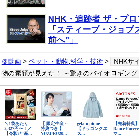
NHK・追跡者 ザ・プ
「スティーブ・ジョブズ
前へ”」
＠動画
>
ペット・動物
,
科学・技術
>
NHKサ
物の素顔が見えた！ ～驚きのバイオロギング