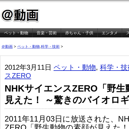
ペット・動物
音楽・芸術
赤ちゃん・子供
エンタメ
金融・経済
＠動画
>
ペット・動物
,
科学・技術
>
2012年3月11日
ペット・動物
,
科学・技
スZERO
NHKサイエンスZERO「野
見えた！ ～驚きのバイオロ
2011年11月03日に放送された、
ZERO「野生動物の素顔が見えた！