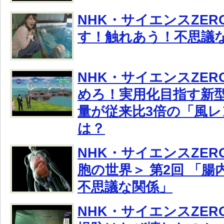
NHK・サイエンスZE
す！触れあう！不思議
NHK・サイエンスZE
めろ！実用化目指す新
量が従来比3倍の「風
は？
NHK・サイエンスZER
胞の世界＞ 第2回 「
不思議な関係」
NHK・サイエンスZER