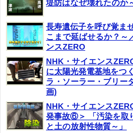
堤防はなぜ壊れたのか
長寿遺伝子を呼び覚ませ
こまで延ばせるか？～／
ンスZERO
NHK・サイエンスZE
に太陽光発電基地をつ
ラ・ソーラー・ブリーダ
画)
NHK・サイエンスZER
発事故⑥＞ 「汚染を取
と土の放射性物質～」