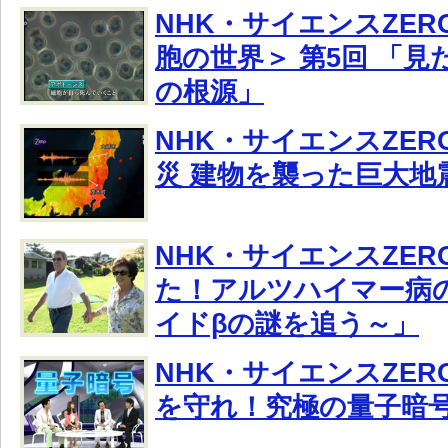
NHK・サイエンスZER
胞の世界＞ 第5回 「見
の根源」
NHK・サイエンスZE
災 建物を襲った巨大地
NHK・サイエンスZE
た！アルツハイマー病の
イドβの謎を追う～」
NHK・サイエンスZE
を守れ！究極の量子暗