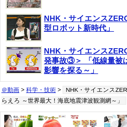
NHK・サイエンスZE
型ロボット新時代」
NHK・サイエンスZER
発事故③＞ 「低線量被
影響を探る～」
＠動画
>
科学・技術
>
NHK・サイエンスZE
らえろ ～世界最大！海底地震津波観測網～」