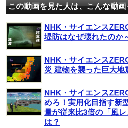
この動画を見た人は、こんな動画
NHK・サイエンスZER
堤防はなぜ壊れたのか
NHK・サイエンスZE
災 建物を襲った巨大地
NHK・サイエンスZE
めろ！実用化目指す新
量が従来比3倍の「風
は？