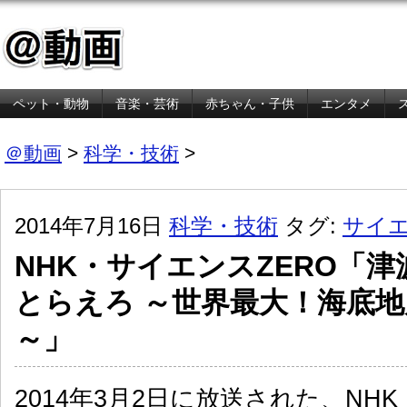
ペット・動物
音楽・芸術
赤ちゃん・子供
エンタメ
金融・経済
＠動画
>
科学・技術
>
2014年7月16日
科学・技術
タグ:
サイエ
NHK・サイエンスZERO「
とらえろ ～世界最大！海底
～」
2014年3月2日に放送された、NH