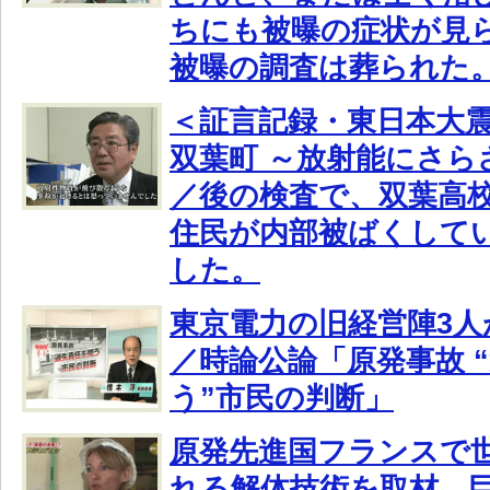
ちにも被曝の症状が見
被曝の調査は葬られた
＜証言記録・東日本大震
双葉町 ～放射能にさら
／後の検査で、双葉高
住民が内部被ばくして
した。
東京電力の旧経営陣3人
／時論公論「原発事故 
う”市民の判断」
原発先進国フランスで
れる解体技術を取材。