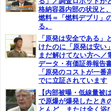
る」／調査ロボットが
格納容器内部の状況と
燃料＝「燃料デブリ」
る。
「原発は安全である」
けたのに「原発は安い
まだ解けてない方へ／
データ・有価証券報告
「原発のコストが一番
でに立証されています
【内部被曝・低線量被
で原爆が爆発したとき
とんど、または全く浴