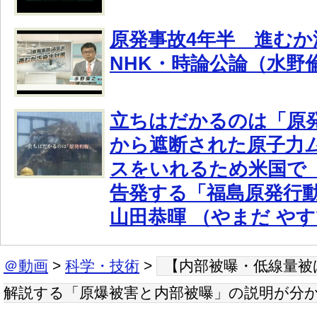
原発事故4年半 進むか
NHK・時論公論（水野
立ちはだかるのは「原
から遮断された原子力
スをいれるため米国で
告発する「福島原発行
山田恭暉 （やまだ や
＠動画
>
科学・技術
>
【内部被曝・低線量被
解説する「原爆被害と内部被曝」の説明が分