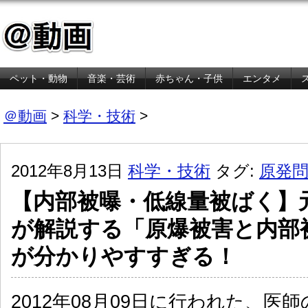
ペット・動物
音楽・芸術
赤ちゃん・子供
エンタメ
金融・経済
＠動画
>
科学・技術
>
2012年8月13日
科学・技術
タグ:
原発
【内部被曝・低線量被ばく】
が解説する「原爆被害と内部
が分かりやすすぎる！
2012年08月09日に行われた、医