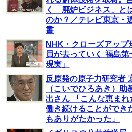
く「廃炉ビジネス」と
のか？／テレビ東京・
書
NHK・クローズアップ
員が去っていく 福島第
現実」
反原発の原子力研究者 
（こいでひろあき）助教
出さん 「こんな恵まれ
働き続けることができ
もありがたかった」