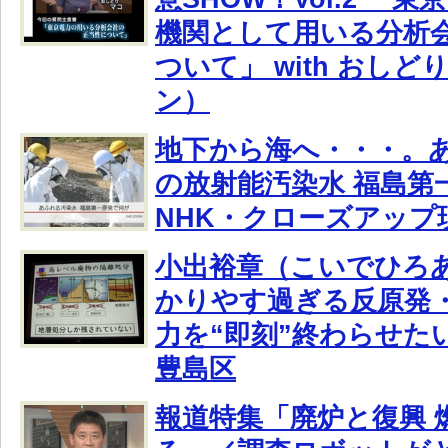
機関として用いる分析
ついて」 with おし
ン）
地下から海へ・・・。
の放射能汚染水 福島第
NHK・クローズアップ
小出裕章（こいでひろ
かりやす過ぎる反原発
力を“即刻”終わらせたい
豊島区
報道特集「廃炉と復興 