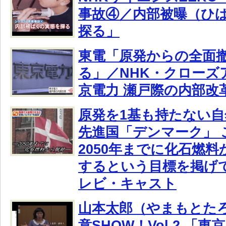
事故④／内部被曝（ひ
探る」
東電「原発からの全面
る」／NHK・クローズ
京電力 瀬戸際の内部改
原発を1基も持たない
先進国「デンマーク」 
2050年までに化石燃
するという目標を掲げて
レビ・キャスト
山本太郎（やまもとた
意SHOW！Vol.2 「