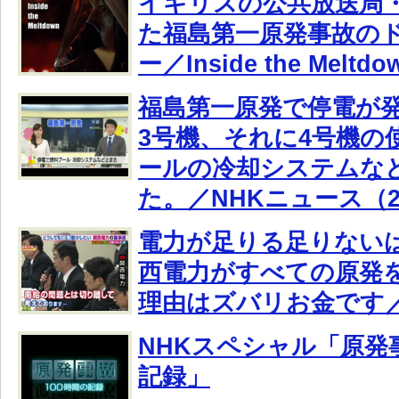
イギリスの公共放送局・
た福島第一原発事故の
ー／Inside the Meltdo
福島第一原発で停電が発
3号機、それに4号機の
ールの冷却システムな
た。／NHKニュース（201
電力が足りる足りない
西電力がすべての原発
理由はズバリお金です
NHKスペシャル「原発事
記録」