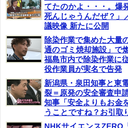
てたのかよ・・・。爆
死んじゃうんだぜ？」
議映像 新たに公開
除染作業で集めた大量
通のゴミ焼却施設」で
福島市内で除染作業に
役作業員が実名で告発
新潟県・泉田知事と東
裂＝原発の安全審査申請
知事「安全よりもお金
うことですね？お引取
NHKサイエンスZERO