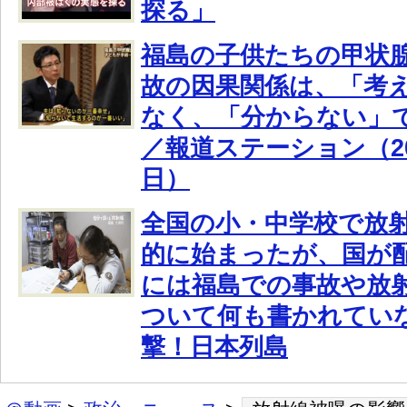
探る」
福島の子供たちの甲状
故の因果関係は、「考
なく、「分からない」
／報道ステーション（20
日）
全国の小・中学校で放
的に始まったが、国が
には福島での事故や放
ついて何も書かれていな
撃！日本列島