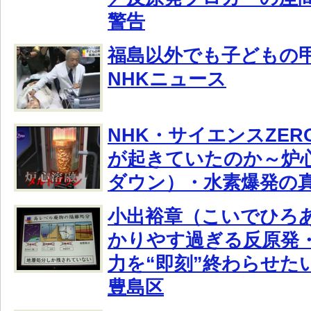
警告
福島以外でも子どもの
NHKニュース
NHK・サイエンスZE
が起きていたのか～炉
ダウン）・水素爆発の
小出裕章（こいでひろ
かりやす過ぎる反原発
力を“即刻”終わらせたい
豊島区