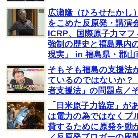
広瀬隆（ひろせたかし
をこめた反原発・講演会
ICRP、国際原子力マ
強制の歴史と福島県内
現実」 in 福島県・郡山
そもそも福島の支援法
ているのではないか？ 
者支援法」の問題点／
「日米原子力協定」が
は電力の為ではなくプ
費するために原発を動
／反原発ブロガーの座