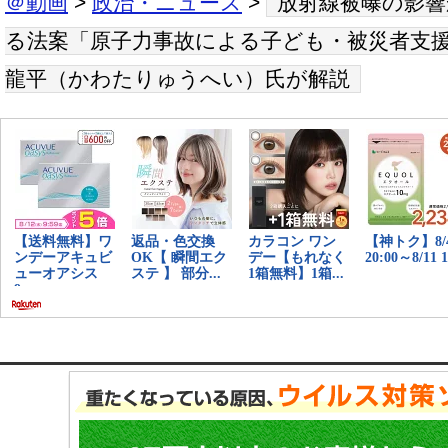
＠動画
>
政治・ニュース
>
放射線被曝の影
る法案「原子力事故による子ども・被災者支
龍平（かわたりゅうへい）氏が解説