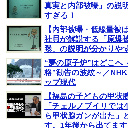
真実と内部被曝」の説
すぎる！
【内部被曝・低線量被
社員が解説する「原爆
曝」の説明が分かりや
“夢の原子炉”はどこへ
格”勧告の波紋～／NH
ップ現代
【福島の子どもの甲状
「チェルノブイリでは4
ら甲状腺ガンが出た」
す。1年後から出てます