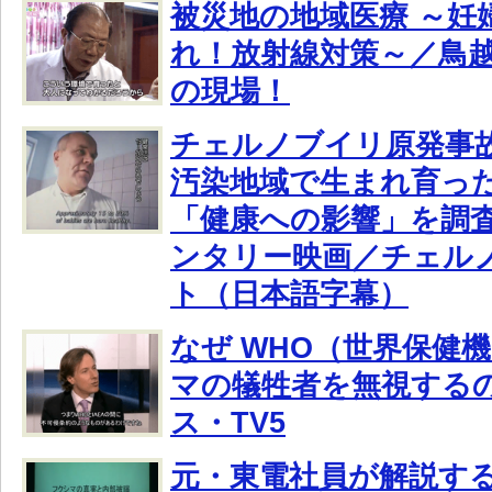
被災地の地域医療 ～妊
れ！放射線対策～／鳥
の現場！
チェルノブイリ原発事故
汚染地域で生まれ育っ
「健康への影響」を調
ンタリー映画／チェル
ト（日本語字幕）
なぜ WHO（世界保健
マの犠牲者を無視する
ス・TV5
元・東電社員が解説す