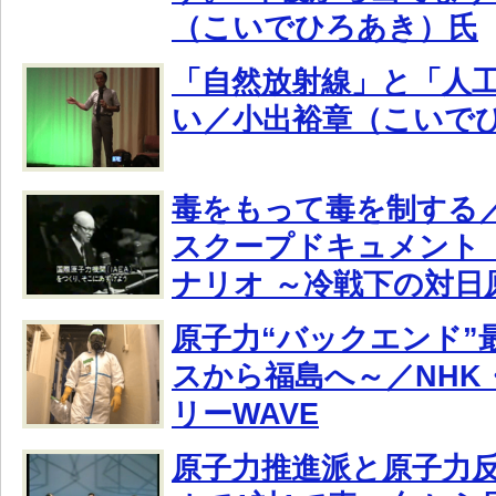
（こいでひろあき）氏
「自然放射線」と「人
い／小出裕章（こいで
毒をもって毒を制する／
スクープドキュメント 
ナリオ ～冷戦下の対日
原子力“バックエンド”
スから福島へ～／NHK
リーWAVE
原子力推進派と原子力