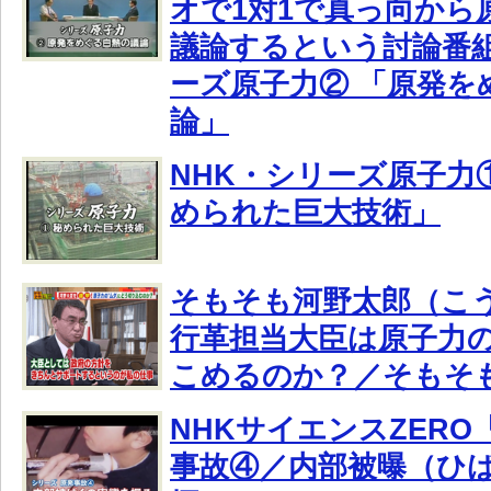
オで1対1で真っ向から
議論するという討論番組
ーズ原子力② 「原発を
論」
NHK・シリーズ原子力①
められた巨大技術」
そもそも河野太郎（こ
行革担当大臣は原子力の
こめるのか？／そもそ
NHKサイエンスZERO
事故④／内部被曝（ひ