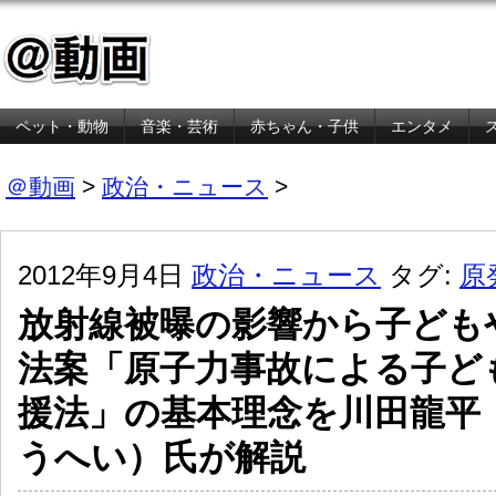
ペット・動物
音楽・芸術
赤ちゃん・子供
エンタメ
金融・経済
＠動画
>
政治・ニュース
>
2012年9月4日
政治・ニュース
タグ:
原
放射線被曝の影響から子ども
法案「原子力事故による子ど
援法」の基本理念を川田龍平
うへい）氏が解説