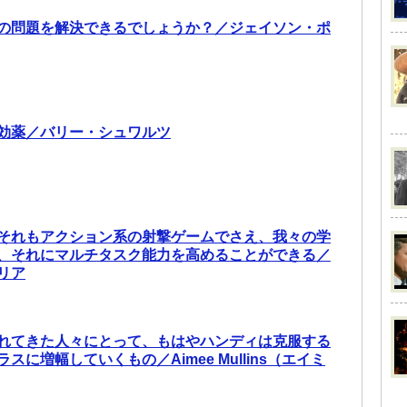
の問題を解決できるでしょうか？／ジェイソン・ポ
効薬／バリー・シュワルツ
それもアクション系の射撃ゲームでさえ、我々の学
、それにマルチタスク能力を高めることができる／
リア
れてきた人々にとって、もはやハンディは克服する
スに増幅していくもの／Aimee Mullins（エイミ