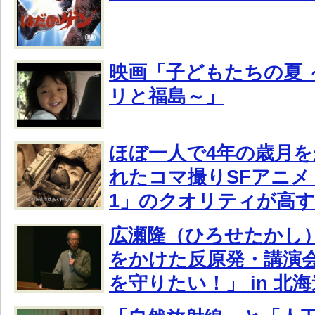
映画「子どもたちの夏 
リと福島～」
ほぼ一人で4年の歳月
れたコマ撮りSFアニメ「J
1」のクオリティが高
広瀬隆（ひろせたかし
をかけた反原発・講演
を守りたい！」 in 北