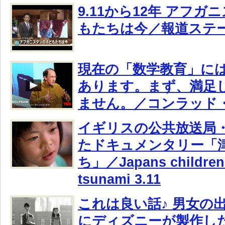
9.11から12年 アフ
もたちは今／報道ステ
現在の「数学教育」に
あります。まず、満足
ません。／コンラッド
イギリスの公共放送局・
たドキュメンタリー「
ち」／Japans children 
tsunami 3.11
これは良い話♪ 男女の
にディズニーが製作し