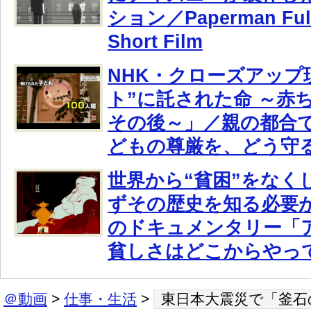
ション／Paperman Full
Short Film
NHK・クローズアップ
ト”に託された命 ～赤ち
その後～」／親の都合
どもの尊厳を、どう守
世界から“貧困”をなく
ずその歴史を知る必要が
のドキュメンタリー「ア
貧しさはどこからやっ
＠動画
>
仕事・生活
>
東日本大震災で「釜石