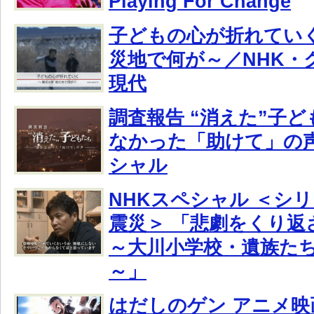
Playing For Change
子どもの心が折れていく
災地で何が～／NHK・
現代
調査報告 “消えた”子ど
なかった「助けて」の声
シャル
NHKスペシャル ＜シ
震災＞ 「悲劇をくり返
～大川小学校・遺族たち
～」
はだしのゲン アニメ映