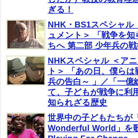
ぎる！
NHK・BS1スペシャル
ュメント＞ 「戦争を知
ちへ 第二部 少年兵の
NHKスペシャル ＜ア
ト＞ 「あの日、僕らは
兵の告白～ 」／「一億
て、子どもが戦争に利
知られざる歴史
世界中の子どもたちが「W
Wonderful World