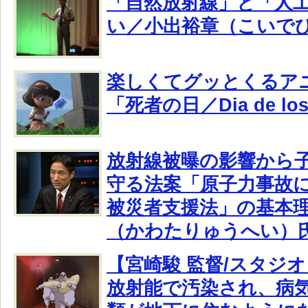
「自然放射線」と「人
い／小出裕章（こいで
楽しくてグッとくるア
「死者の日／Dia de los
放射線被曝の影響から
守る法案「原子力事故
被災者支援法」の基本
（かわたりゅうへい）
【宮崎駿 監督/スタジ
放射能で汚染され、病