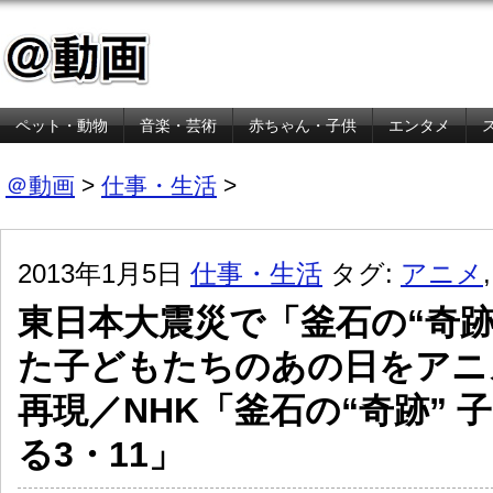
ペット・動物
音楽・芸術
赤ちゃん・子供
エンタメ
金融・経済
＠動画
>
仕事・生活
>
2013年1月5日
仕事・生活
タグ:
アニメ
東日本大震災で「釜石の“奇跡
た子どもたちのあの日をアニ
再現／NHK「釜石の“奇跡” 
る3・11」