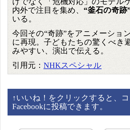
けでなく「危機対応」のモデル
内外で注目を集め、
“釜石の奇跡
いる。
今回その“奇跡”をアニメーショ
に再現。子どもたちの驚くべき
みやすい、演出で伝える。
引用元：
NHKスペシャル
↑
いいね！をクリックすると、コ
Facebookに投稿できます。