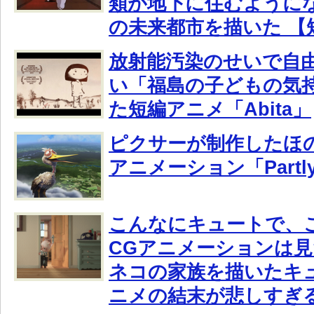
類が地下に住むように
の未来都市を描いた 【
放射能汚染のせいで自
い「福島の子どもの気
た短編アニメ「Abita」
ピクサーが制作したほ
アニメーション「Partly 
こんなにキュートで、
CGアニメーションは
ネコの家族を描いたキ
ニメの結末が悲しすぎ