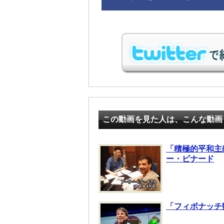
この動画を見た人は、こんな動画
「積極的平和主
ー・ビナード
「フィボナッチ