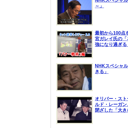
NHKスペシャ
～」
最初から100
宮ガレイ氏の「ネ
強になり過ぎる
NHKスペシャル
きる」
オリバー・スト
ルド・レーガン
閉ざした「大き