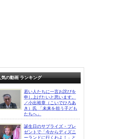
人気の動画 ランキング
若い人たちに一言お詫びを
申し上げたいと思います。
／小出裕章（こいでひろあ
き）氏 「未来を担う子ども
たちへ」
誕生日のサプライズ・プレ
ゼントで「今からディズニ
ーランドに行くわよ！」と