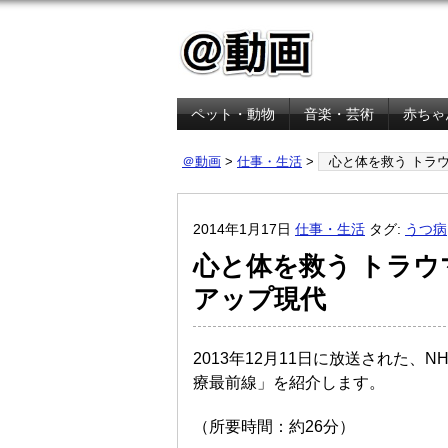
ペット・動物
音楽・芸術
赤ちゃ
金融・経済
＠動画
>
仕事・生活
>
心と体を救う トラ
2014年1月17日
仕事・生活
タグ:
うつ病
心と体を救う トラウ
アップ現代
2013年12月11日に放送された、
療最前線」を紹介します。
（所要時間：約26分）