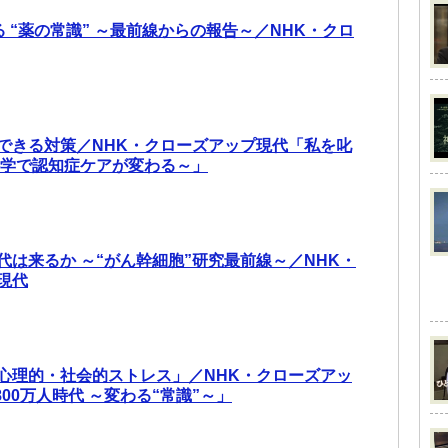
る “薬の常識” ～最前線からの報告～／NHK・クロ
できる対策／NHK・クローズアップ現代「私を叱
科学で認知症ケアが変わる～」
代は来るか ～“がん幹細胞”研究最前線～／NHK・
現代
心理的・社会的ストレス」／NHK・クローズアッ
800万人時代 ～変わる“常識”～」