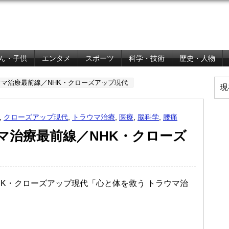
ん・子供
エンタメ
スポーツ
科学・技術
歴史・人物
ウマ治療最前線／NHK・クローズアップ現代
現
,
クローズアップ現代
,
トラウマ治療
,
医療
,
脳科学
,
腰痛
マ治療最前線／NHK・クローズ
NHK・クローズアップ現代「心と体を救う トラウマ治