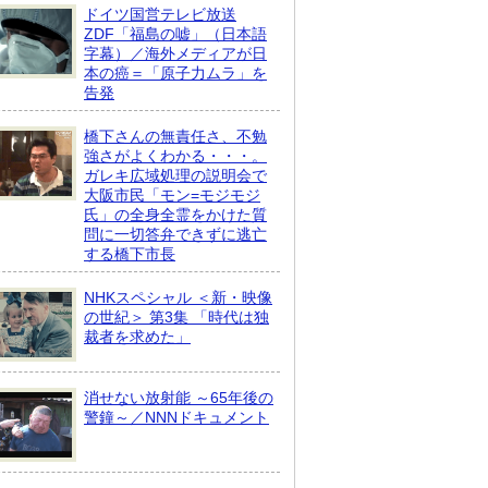
ドイツ国営テレビ放送
ZDF「福島の嘘」（日本語
字幕）／海外メディアが日
本の癌＝「原子力ムラ」を
告発
橋下さんの無責任さ、不勉
強さがよくわかる・・・。
ガレキ広域処理の説明会で
大阪市民「モン=モジモジ
氏」の全身全霊をかけた質
問に一切答弁できずに逃亡
する橋下市長
NHKスペシャル ＜新・映像
の世紀＞ 第3集 「時代は独
裁者を求めた」
消せない放射能 ～65年後の
警鐘～／NNNドキュメント