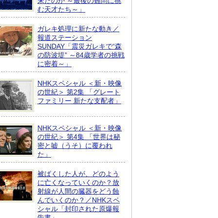
来たのか ～最後の難問に挑
む天才たち～」
ガレキ処理に新たな動き／
報道ステーション
SUNDAY「震災ガレキで“森
の防波堤” ～84歳学者の挑戦
に密着～」
NHKスペシャル ＜新・映像
の世紀＞ 第2集 「グレート
ファミリー 新たな支配者」
NHKスペシャル ＜新・映像
の世紀＞ 第4集 「世界は秘
密と嘘（うそ）に覆われ
た」
被ばくした人が、どのよう
に亡くなっていくのか？放
射線が人間の臓器をどう蝕
んでいくのか？／NHKスペ
シャル「封印された原爆報
告書」