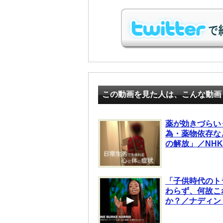
この動画を見た人は、こんな動画
薬が効きづらい
為・薬物依存な
の解放」／NHK
「子供時代のト
わらず、何故こ
か？／ナディン