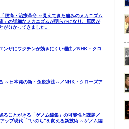
ル「腰痛・治療革命 ～見えてきた痛みのメカニズム
痛」の詳細なメカニズムが明らかになり、原因が
とが分かってきました。
エンザにワクチンが効きにくい理由／NHK・クロ
る ～日本発の新・免疫療法～／NHK・クローズア
操ることがきる「ゲノム編集」の可能性と課題／
ズアップ現代「“いのち”を変える新技術 ～ゲノム編