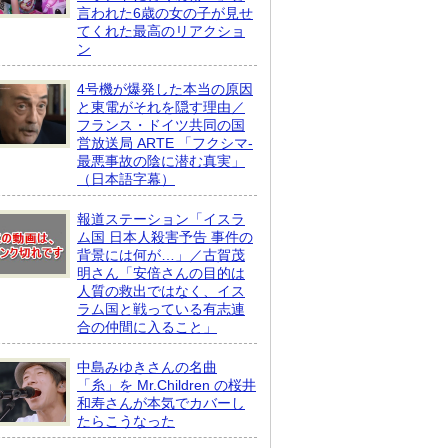
言われた6歳の女の子が見せ
てくれた最高のリアクショ
ン
4号機が爆発した本当の原因
と東電がそれを隠す理由／
フランス・ドイツ共同の国
営放送局 ARTE 「フクシマ-
最悪事故の陰に潜む真実」
（日本語字幕）
報道ステーション「イスラ
ム国 日本人殺害予告 事件の
背景には何が…」／古賀茂
明さん「安倍さんの目的は
人質の救出ではなく、イス
ラム国と戦っている有志連
合の仲間に入ること」
中島みゆきさんの名曲
「糸」を Mr.Children の桜井
和寿さんが本気でカバーし
たらこうなった