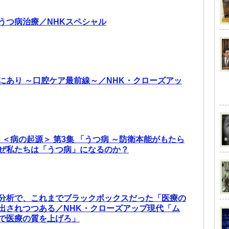
うつ病治療／NHKスペシャル
”にあり ～口腔ケア最前線～／NHK・クローズアッ
 ＜病の起源＞ 第3集 「うつ病 ～防衛本能がもたら
ぜ私たちは「うつ病」になるのか？
分析で、これまでブラックボックスだった「医療の
出されつつある／NHK・クローズアップ現代「ム
”で医療の質を上げろ」