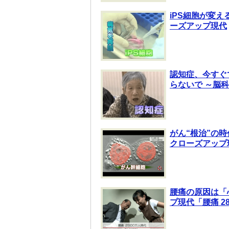
iPS細胞が変え
ーズアップ現代
認知症、今すぐ
らないで ～脳
がん“根治”の時
クローズアップ
腰痛の原因は「
プ現代「腰痛 2