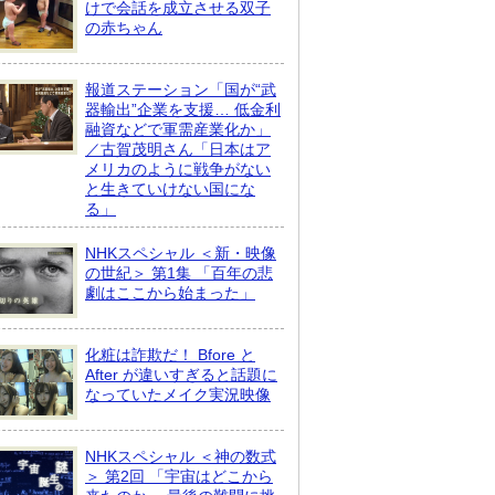
けで会話を成立させる双子
の赤ちゃん
報道ステーション「国が“武
器輸出”企業を支援… 低金利
融資などで軍需産業化か」
／古賀茂明さん「日本はア
メリカのように戦争がない
と生きていけない国にな
る」
NHKスペシャル ＜新・映像
の世紀＞ 第1集 「百年の悲
劇はここから始まった」
化粧は詐欺だ！ Bfore と
After が違いすぎると話題に
なっていたメイク実況映像
NHKスペシャル ＜神の数式
＞ 第2回 「宇宙はどこから