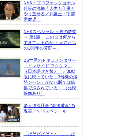
NHK・プロフェッショナル
仕事の流儀「人生も仕事も
やり直せる／弁護士・宇都
宮健児」
NHKスペシャル ＜神の数式
＞ 第1回 「この世は何から
できているのか ～天才たち
の100年の苦闘～」
BS世界のドキュメンタリー
「インサイド フクシマ」
（日本語吹き替え）／BBC
版に映っていた「3号機の爆
発シーン」がNHK版では編
集で消されている！ （比較
映像あり）
老人漂流社会 “老後破産”の
現実／NHKスペシャル
「だだだだだ・・・。」だ