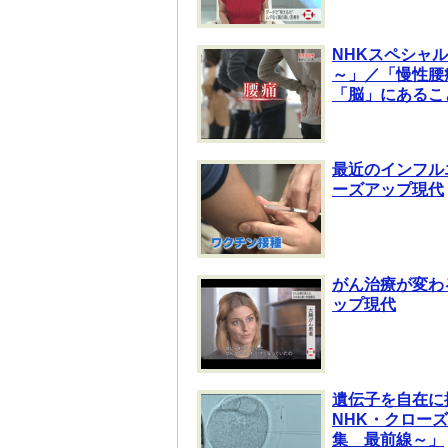
NHKスペシャ
～」／「慢性腰
「脳」にあるこ
最近のインフル
ーズアップ現代
がん治療が変わ
ップ現代
遺伝子を自在に
NHK・クロー
集 最前線～」