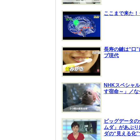
ここまで来た！
長寿の鍵は“口
プ現代
NHKスペシャル
す宿命～」／な
ビッグデータの
ムダ」があぶり
ダの“見える化